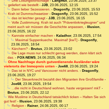
Drei Lösungsvorschläge
-
Langmut
,
23.06.2025, 23:37
geliefert wie bestellt
-
JJB
,
23.06.2025, 12:15
Dann lieber Sezessieren.
-
Dragonfly
,
23.06.2025, 15:53
Krah ist Dummschwaetzer
-
Dragonfly
,
23.06.2025, 15:52
das ist leichter gesagt
-
JJB
,
23.06.2025, 16:15
Volle Zustimmung. Krah ist auch "Präventivkriegleugner" und
meint auch wir müssen die Geschichte anpassen,
-
Illusion
,
23.06.2025, 16:22
Kannste einfacher machen
-
Kaladhor
,
23.06.2025, 17:54
Maximal Suppenkueche. Maximal! [kwT]
-
Dragonfly
,
23.06.2025, 18:54
Kärchern?
-
Brutus
,
23.06.2025, 23:02
Die Lage muss nur schlecht genug werden, dann klärt sich
das.
-
FOX-NEWS
,
24.06.2025, 06:34
Ohne Nachfrage durch gutverdienende Ausländer wäre
vielerorts der Immopreis unten
-
Joe68
,
23.06.2025, 19:24
Das ist in NYC und Vancouver nicht anders.
-
Dragonfly
,
23.06.2025, 19:27
Der Steuerknecht bezahlt den Migranten ihre Großfamilie
-
Joe68
,
23.06.2025, 19:54
...die nicht in Deutschland wohnen, haste vergessen! mkT
-
Brutus
,
23.06.2025, 22:12
Wie Muslime in Deutschland tatsächlich ticken – Halten Sie sich
gut fest!
-
Illusion
,
23.06.2025, 19:38
Religion
-
Rainer
,
24.06.2025, 00:17