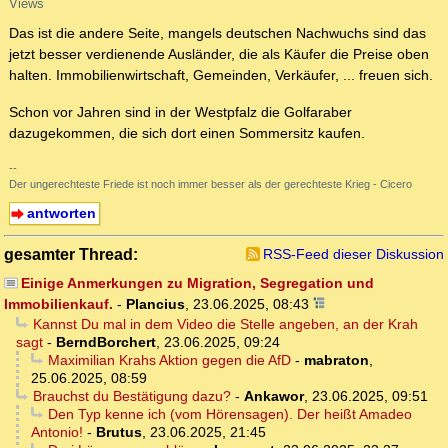
Views
Das ist die andere Seite, mangels deutschen Nachwuchs sind das
jetzt besser verdienende Ausländer, die als Käufer die Preise oben
halten. Immobilienwirtschaft, Gemeinden, Verkäufer, ... freuen sich.
Schon vor Jahren sind in der Westpfalz die Golfaraber
dazugekommen, die sich dort einen Sommersitz kaufen.
--
Der ungerechteste Friede ist noch immer besser als der gerechteste Krieg - Cicero
antworten
gesamter Thread:
RSS-Feed dieser Diskussion
Einige Anmerkungen zu Migration, Segregation und
Immobilienkauf.
-
Plancius
,
23.06.2025, 08:43
Kannst Du mal in dem Video die Stelle angeben, an der Krah
sagt
-
BerndBorchert
,
23.06.2025, 09:24
Maximilian Krahs Aktion gegen die AfD
-
mabraton
,
25.06.2025, 08:59
Brauchst du Bestätigung dazu?
-
Ankawor
,
23.06.2025, 09:51
Den Typ kenne ich (vom Hörensagen). Der heißt Amadeo
Antonio!
-
Brutus
,
23.06.2025, 21:45