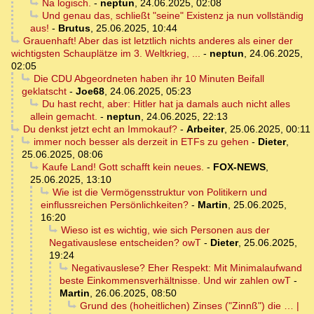
Na logisch.
-
neptun
,
24.06.2025, 02:08
Und genau das, schließt "seine" Existenz ja nun vollständig
aus!
-
Brutus
,
25.06.2025, 10:44
Grauenhaft! Aber das ist letztlich nichts anderes als einer der
wichtigsten Schauplätze im 3. Weltkrieg, ...
-
neptun
,
24.06.2025,
02:05
Die CDU Abgeordneten haben ihr 10 Minuten Beifall
geklatscht
-
Joe68
,
24.06.2025, 05:23
Du hast recht, aber: Hitler hat ja damals auch nicht alles
allein gemacht.
-
neptun
,
24.06.2025, 22:13
Du denkst jetzt echt an Immokauf?
-
Arbeiter
,
25.06.2025, 00:11
immer noch besser als derzeit in ETFs zu gehen
-
Dieter
,
25.06.2025, 08:06
Kaufe Land! Gott schafft kein neues.
-
FOX-NEWS
,
25.06.2025, 13:10
Wie ist die Vermögensstruktur von Politikern und
einflussreichen Persönlichkeiten?
-
Martin
,
25.06.2025,
16:20
Wieso ist es wichtig, wie sich Personen aus der
Negativauslese entscheiden? owT
-
Dieter
,
25.06.2025,
19:24
Negativauslese? Eher Respekt: Mit Minimalaufwand
beste Einkommensverhältnisse. Und wir zahlen owT
-
Martin
,
26.06.2025, 08:50
Grund des (hoheitlichen) Zinses ("Zinnß") die … |