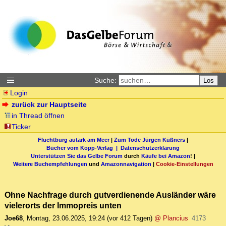
Suche:
Los
Login
zurück zur Hauptseite
in Thread öffnen
Ticker
Fluchtburg autark am Meer
|
Zum Tode Jürgen Küßners
|
Bücher vom Kopp-Verlag |
Datenschutzerklärung
Unterstützen Sie das Gelbe Forum
durch
Käufe bei Amazon
! |
Weitere Buchempfehlungen
und
Amazonnavigation
|
Cookie-Einstellungen
Ohne Nachfrage durch gutverdienende Ausländer wäre
vielerorts der Immopreis unten
Joe68
,
Montag, 23.06.2025, 19:24
(vor 412 Tagen)
@ Plancius
4173