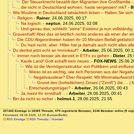
Der Steuerknecht bezahlt den Migranten ihre Großfamilie
...die nicht in Deutschland wohnen, haste vergessen! mkT
-
B
Wie Muslime in Deutschland tatsächlich ticken – Halten Sie sich 
Religion
-
Rainer
,
24.06.2025, 00:17
Na logisch.
-
neptun
,
24.06.2025, 02:08
Und genau das, schließt "seine" Existenz ja nun vollständig
Grauenhaft! Aber das ist letztlich nichts anderes als einer der wi
Die CDU Abgeordneten haben ihr 10 Minuten Beifall geklatsc
Du hast recht, aber: Hitler hat ja damals auch nicht alles al
Du denkst jetzt echt an Immokauf?
-
Arbeiter
,
25.06.2025, 00:1
immer noch besser als derzeit in ETFs zu gehen
-
Dieter
,
25.
Kaufe Land! Gott schafft kein neues.
-
FOX-NEWS
,
25.06.2
Wie ist die Vermögensstruktur von Politikern und einfluss
Wieso ist es wichtig, wie sich Personen aus der Negat
Negativauslese? Eher Respekt: Mit Minimalaufwand 
Grund des (hoheitlichen) Zinses ("Zinnß") die … |
Entscheidungsträger?
-
Arbeiter
,
26.06.2025, 00:43
Ja meint Ihr ernsthaft ..
-
Arbeiter
,
26.06.2025, 00:41
Bin da nicht so sicher
-
helmut-1
,
28.06.2025, 21:55
257402 Einträge in 18365 Threads, 975 registrierte Benutzer, 4146 Benutzer online (9 regi
Forumszeit: 09.08.2026, 12:25 (Europe/Berlin)
RSS Einträge
RSS Threads
Kontakt