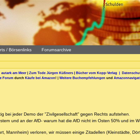
ts / Börsenlinks
Forumsarchive
 autark am Meer
|
Zum Tode Jürgen Küßners
|
Bücher vom Kopp-Verlag |
Datenschut
be Forum
durch
Käufe bei Amazon
! |
Weitere Buchempfehlungen
und
Amazonnavigat
tig bei jeder Demo der "Zivilgesellschaft" gegen Rechts aufstehen.
ensystem und an der AfD- warum hat die AfD nicht im Osten 50% und im
urt, Mannheim) verloren, wir müssen einige Zitadellen (Kleinstädte, Dör