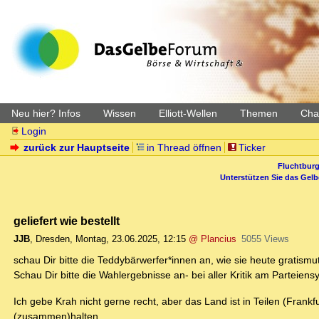
Neu hier? Infos
Wissen
Elliott-Wellen
Themen
Char
Login
zurück zur Hauptseite
in Thread öffnen
Ticker
Fluchtburg
Unterstützen Sie das Gel
geliefert wie bestellt
JJB
,
Dresden
,
Montag, 23.06.2025, 12:15
@ Plancius
5055 Views
schau Dir bitte die Teddybärwerfer*innen an, wie sie heute gratismu
Schau Dir bitte die Wahlergebnisse an- bei aller Kritik am Partei
Ich gebe Krah nicht gerne recht, aber das Land ist in Teilen (Frankf
(zusammen)halten.