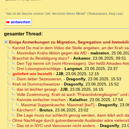
--
"das ist die Seuche unserer Zeit: Verrückte führen Blinde!" (Shakespeare, King Lear)
antworten
gesamter Thread:
Einige Anmerkungen zu Migration, Segregation und Immobili
Kannst Du mal in dem Video die Stelle angeben, an der Krah sa
Maximilian Krahs Aktion gegen die AfD
-
mabraton
,
25.06.20
Brauchst du Bestätigung dazu?
-
Ankawor
,
23.06.2025, 09:51
Den Typ kenne ich (vom Hörensagen). Der heißt Amadeo Ant
Drei Lösungsvorschläge
-
Langmut
,
23.06.2025, 23:37
geliefert wie bestellt
-
JJB
,
23.06.2025, 12:15
Dann lieber Sezessieren.
-
Dragonfly
,
23.06.2025, 15:53
Krah ist Dummschwaetzer
-
Dragonfly
,
23.06.2025, 15:52
das ist leichter gesagt
-
JJB
,
23.06.2025, 16:15
Volle Zustimmung. Krah ist auch "Präventivkriegleugner" un
Kannste einfacher machen
-
Kaladhor
,
23.06.2025, 17:54
Maximal Suppenkueche. Maximal! [kwT]
-
Dragonfly
,
23.0
Kärchern?
-
Brutus
,
23.06.2025, 23:02
Die Lage muss nur schlecht genug werden, dann klärt sich da
Ohne Nachfrage durch gutverdienende Ausländer wäre vieleror
Das ist in NYC und Vancouver nicht anders.
-
Dragonfly
,
23.