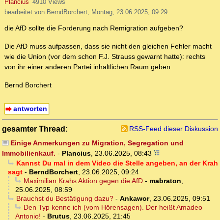
Plancius
4910 Views
bearbeitet von BerndBorchert, Montag, 23.06.2025, 09:29
die AfD sollte die Forderung nach Remigration aufgeben?
Die AfD muss aufpassen, dass sie nicht den gleichen Fehler macht
wie die Union (vor dem schon F.J. Strauss gewarnt hatte): rechts
von ihr einer anderen Partei inhaltlichen Raum geben.
Bernd Borchert
antworten
gesamter Thread:
RSS-Feed dieser Diskussion
Einige Anmerkungen zu Migration, Segregation und
Immobilienkauf.
-
Plancius
,
23.06.2025, 08:43
Kannst Du mal in dem Video die Stelle angeben, an der Krah
sagt
-
BerndBorchert
,
23.06.2025, 09:24
Maximilian Krahs Aktion gegen die AfD
-
mabraton
,
25.06.2025, 08:59
Brauchst du Bestätigung dazu?
-
Ankawor
,
23.06.2025, 09:51
Den Typ kenne ich (vom Hörensagen). Der heißt Amadeo
Antonio!
-
Brutus
,
23.06.2025, 21:45