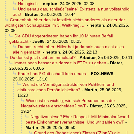
Na logisch.
-
neptun
,
24.06.2025, 02:08
Und genau das, schließt "seine" Existenz ja nun vollständig
aus!
-
Brutus
,
25.06.2025, 10:44
Grauenhaft! Aber das ist letztlich nichts anderes als einer der
wichtigsten Schauplätze im 3. Weltkrieg, ...
-
neptun
,
24.06.2025,
02:05
Die CDU Abgeordneten haben ihr 10 Minuten Beifall
geklatscht
-
Joe68
,
24.06.2025, 05:23
Du hast recht, aber: Hitler hat ja damals auch nicht alles
allein gemacht.
-
neptun
,
24.06.2025, 22:13
Du denkst jetzt echt an Immokauf?
-
Arbeiter
,
25.06.2025, 00:11
immer noch besser als derzeit in ETFs zu gehen
-
Dieter
,
25.06.2025, 08:06
Kaufe Land! Gott schafft kein neues.
-
FOX-NEWS
,
25.06.2025, 13:10
Wie ist die Vermögensstruktur von Politikern und
einflussreichen Persönlichkeiten?
-
Martin
,
25.06.2025,
16:20
Wieso ist es wichtig, wie sich Personen aus der
Negativauslese entscheiden? owT
-
Dieter
,
25.06.2025,
19:24
Negativauslese? Eher Respekt: Mit Minimalaufwand
beste Einkommensverhältnisse. Und wir zahlen owT
-
Martin
,
26.06.2025, 08:50
Grund des (hoheitlichen) Zinses ("Zinnß") die … |