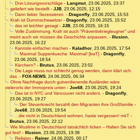
Drei Lösungsvorschläge
-
Langmut
,
23.06.2025, 23:37
geliefert wie bestellt
-
JJB
,
23.06.2025, 12:15
Dann lieber Sezessieren.
-
Dragonfly
,
23.06.2025, 15:53
Krah ist Dummschwaetzer
-
Dragonfly
,
23.06.2025, 15:52
das ist leichter gesagt
-
JJB
,
23.06.2025, 16:15
Volle Zustimmung. Krah ist auch "Präventivkriegleugner" und
meint auch wir müssen die Geschichte anpassen,
-
Illusion
,
23.06.2025, 16:22
Kannste einfacher machen
-
Kaladhor
,
23.06.2025, 17:54
Maximal Suppenkueche. Maximal! [kwT]
-
Dragonfly
,
23.06.2025, 18:54
Kärchern?
-
Brutus
,
23.06.2025, 23:02
Die Lage muss nur schlecht genug werden, dann klärt sich
das.
-
FOX-NEWS
,
24.06.2025, 06:34
Ohne Nachfrage durch gutverdienende Ausländer wäre
vielerorts der Immopreis unten
-
Joe68
,
23.06.2025, 19:24
Das ist in NYC und Vancouver nicht anders.
-
Dragonfly
,
23.06.2025, 19:27
Der Steuerknecht bezahlt den Migranten ihre Großfamilie
-
Joe68
,
23.06.2025, 19:54
...die nicht in Deutschland wohnen, haste vergessen! mkT
-
Brutus
,
23.06.2025, 22:12
Wie Muslime in Deutschland tatsächlich ticken – Halten Sie sich
gut fest!
-
Illusion
,
23.06.2025, 19:38
Religion
-
Rainer
,
24.06.2025, 00:17