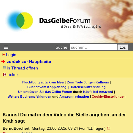
Suche:
Los
Login
zurück zur Hauptseite
in Thread öffnen
Ticker
Fluchtburg autark am Meer
|
Zum Tode Jürgen Küßners
|
Bücher vom Kopp-Verlag |
Datenschutzerklärung
Unterstützen Sie das Gelbe Forum
durch
Käufe bei Amazon
! |
Weitere Buchempfehlungen
und
Amazonnavigation
|
Cookie-Einstellungen
Kannst Du mal in dem Video die Stelle angeben, an der
Krah sagt
BerndBorchert
,
Montag, 23.06.2025, 09:24
(vor 411 Tagen)
@