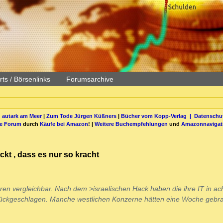
ts / Börsenlinks
Forumsarchive
 autark am Meer
|
Zum Tode Jürgen Küßners
|
Bücher vom Kopp-Verlag |
Datenschut
be Forum
durch
Käufe bei Amazon
! |
Weitere Buchempfehlungen
und
Amazonnavigat
kt , dass es nur so kracht
ren vergleichbar. Nach dem >israelischen Hack haben die ihre IT in ac
urückgeschlagen. Manche westlichen Konzerne hätten eine Woche gebra