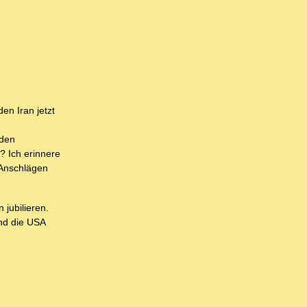
en Iran jetzt
nden
? Ich erinnere
 Anschlägen
jubilieren.
nd die USA