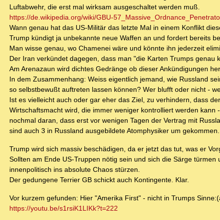
Luftabwehr, die erst mal wirksam ausgeschaltet werden muß.
https://de.wikipedia.org/wiki/GBU-57_Massive_Ordnance_Penetrato
Wann genau hat das US-Militär das letzte Mal in einem Konflikt di
Trump kündigt ja unbekannte neue Waffen an und fordert bereits be
Man wisse genau, wo Chamenei wäre und könnte ihn jederzeit elimin
Der Iran verkündet dagegen, dass man "die Karten Trumps genau 
Am Arenazaun wird dichtes Gedränge ob dieser Ankündigungen her
In dem Zusammenhang: Weiss eigentlich jemand, wie Russland seine 
so selbstbewußt auftreten lassen können? Wer blufft oder nicht - w
Ist es vielleicht auch oder gar eher das Ziel, zu verhindern, dass 
Wirtschaftsmacht wird, die immer weniger kontrolliert werden kann
nochmal daran, dass erst vor wenigen Tagen der Vertrag mit Russ
sind auch 3 in Russland ausgebildete Atomphysiker um gekommen.
Trump wird sich massiv beschädigen, da er jetzt das tut, was er Vo
Sollten am Ende US-Truppen nötig sein und sich die Särge türmen 
innenpolitisch ins absolute Chaos stürzen.
Der gedungene Terrier GB schickt auch Kontingente. Klar.
Vor kurzem gefunden: Hier "Amerika First" - nicht in Trumps Sinne:
https://youtu.be/s1rsiK1LIKk?t=222