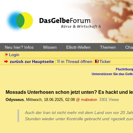
Neu hier? Infos
Wissen
Elliott-Wellen
Themen
Char
Login
zurück zur Hauptseite
in Thread öffnen
Ticker
Fluchtburg
Unterstützen Sie das Gel
Mossads Unterhosen schon jetzt unten? Es hackt und lec
Odysseus
,
Mittwoch, 18.06.2025, 02:08
@ mabraton
3301 Views
Auch der Iran ist nicht mehr mit dem Land von vor 20 Jah
Stunden wieder unter Kontrolle gebracht und >gezielt z