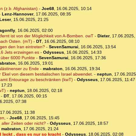
n (z.b. Afghanistan)
-
Joe68
,
16.06.2025, 10:14
-
Lenz-Hannover
,
17.06.2025, 08:35
rLeser
,
15.06.2025, 21:25
agonfly
,
16.06.2025, 02:00
fernt ist von der Möglichkeit von A-Bomben. owT
-
Dieter
,
17.06.2025,
 nach Osten. (mT)
-
DT
,
16.06.2025, 08:10
gen den Iran eintreten?
-
SevenSamurai
,
16.06.2025, 13:54
-16 Jets erzwingen es
-
Odysseus
,
16.06.2025, 14:33
 über 6000 Punkte
-
SevenSamurai
,
16.06.2025, 17:36
abraton
,
16.06.2025, 19:01
alästinenser zu Ende
-
mabraton
,
16.06.2025, 19:34
r Ekel von diesem bestialischen Israel abwendet.
-
neptun
,
17.06.2025
en samt Entourage zu beschränken (kwT)
-
Odysseus
,
17.06.2025, 11:47
 17:23
wT)
-
neptun
,
18.06.2025, 02:18
-
DT
,
17.06.2025, 00:15
6.2025, 07:38
17.06.2025, 11:38
en,
-
Joe68
,
17.06.2025, 15:45
ller Zeiten oder nicht?
-
Odysseus
,
17.06.2025, 18:57
-
mabraton
,
17.06.2025, 21:24
leckt , dass es nur so kracht
-
Odysseus
,
18.06.2025, 02:08