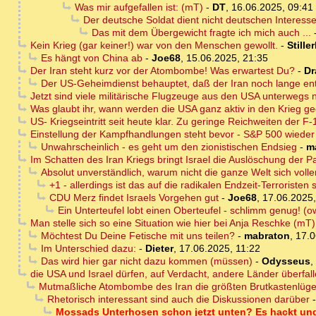
Was mir aufgefallen ist: (mT)
-
DT
,
16.06.2025, 09:41
Der deutsche Soldat dient nicht deutschen Interesse
Das mit dem Übergewicht fragte ich mich auch ...
Kein Krieg (gar keiner!) war von den Menschen gewollt.
-
Stille
Es hängt von China ab
-
Joe68
,
15.06.2025, 21:35
Der Iran steht kurz vor der Atombombe! Was erwartest Du?
-
Dr
Der US-Geheimdienst behauptet, daß der Iran noch lange ent
Jetzt sind viele militärische Flugzeuge aus den USA unterwegs
Was glaubt ihr, wann werden die USA ganz aktiv in den Krieg ge
US- Kriegseintritt seit heute klar. Zu geringe Reichweiten der F
Einstellung der Kampfhandlungen steht bevor - S&P 500 wieder
Unwahrscheinlich - es geht um den zionistischen Endsieg
-
m
Im Schatten des Iran Kriegs bringt Israel die Auslöschung der P
Absolut unverständlich, warum nicht die ganze Welt sich volle
+1 - allerdings ist das auf die radikalen Endzeit-Terrorist
CDU Merz findet Israels Vorgehen gut
-
Joe68
,
17.06.2025,
Ein Unterteufel lobt einen Oberteufel - schlimm genug! (o
Man stelle sich so eine Situation wie hier bei Anja Reschke (mT)
Möchtest Du Deine Fetische mit uns teilen?
-
mabraton
,
17.0
Im Unterschied dazu:
-
Dieter
,
17.06.2025, 11:22
Das wird hier gar nicht dazu kommen (müssen)
-
Odysseus
,
die USA und Israel dürfen, auf Verdacht, andere Länder überfall
Mutmaßliche Atombombe des Iran die größten Brutkastenlüge a
Rhetorisch interessant sind auch die Diskussionen darüber
Mossads Unterhosen schon jetzt unten? Es hackt und 