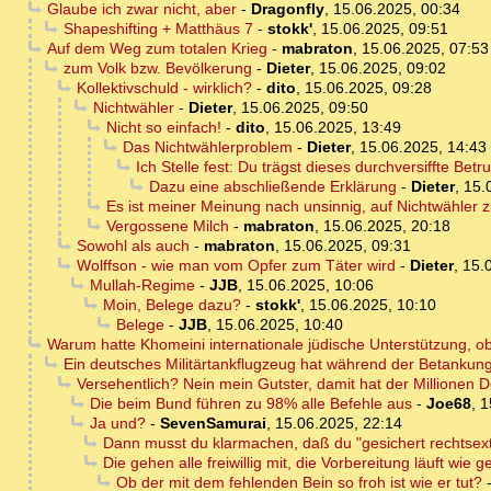
Glaube ich zwar nicht, aber
-
Dragonfly
,
15.06.2025, 00:34
Shapeshifting + Matthäus 7
-
stokk'
,
15.06.2025, 09:51
Auf dem Weg zum totalen Krieg
-
mabraton
,
15.06.2025, 07:53
zum Volk bzw. Bevölkerung
-
Dieter
,
15.06.2025, 09:02
Kollektivschuld - wirklich?
-
dito
,
15.06.2025, 09:28
Nichtwähler
-
Dieter
,
15.06.2025, 09:50
Nicht so einfach!
-
dito
,
15.06.2025, 13:49
Das Nichtwählerproblem
-
Dieter
,
15.06.2025, 14:43
Ich Stelle fest: Du trägst dieses durchversiffte Be
Dazu eine abschließende Erklärung
-
Dieter
,
15.
Es ist meiner Meinung nach unsinnig, auf Nichtwähler 
Vergossene Milch
-
mabraton
,
15.06.2025, 20:18
Sowohl als auch
-
mabraton
,
15.06.2025, 09:31
Wolffson - wie man vom Opfer zum Täter wird
-
Dieter
,
15.
Mullah-Regime
-
JJB
,
15.06.2025, 10:06
Moin, Belege dazu?
-
stokk'
,
15.06.2025, 10:10
Belege
-
JJB
,
15.06.2025, 10:40
Warum hatte Khomeini internationale jüdische Unterstützung, o
Ein deutsches Militärtankflugzeug hat während der Betankung
Versehentlich? Nein mein Gutster, damit hat der Millionen
Die beim Bund führen zu 98% alle Befehle aus
-
Joe68
,
1
Ja und?
-
SevenSamurai
,
15.06.2025, 22:14
Dann musst du klarmachen, daß du "gesichert rechtsext
Die gehen alle freiwillig mit, die Vorbereitung läuft wie 
Ob der mit dem fehlenden Bein so froh ist wie er tut?