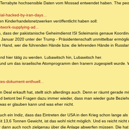
 3 Terrabyte hochsensible Daten vom Mossad entwendet haben. The peo
al-hacked-by-iran-days...
hen Kinderhandelsnetzwerken veröffentlicht haben soll:
etwork-supplying-ad...
h, dass der pakistanische Geheimdienst ISI Soleimanis genaue Koordin
anuar 2020 unter der Trump - Präsidentenschaft unmittelbar ermögli
er Hand, wer die führenden Hände bzw. die lehrenden Hände in Russlan
d hier tätig zu werden. Lubawitsch hin, Lubawitsch her.
rund um das israelische Atomprogramm den Iranern zugespielt wurde. 
tes-dokument-enthuell...
m Deal erkauft hat, stellt sich allerdings auch. Denn er räumt gerade mö
d betont bei Fragen dazu immer wieder, dass man wieder gute Bezieh
, was er glauben kann und was eher nicht.
uch ein Indiz, dass das Eintreten der USA in den Krieg schon lange als 
13,6 Tonnen Gewicht, ist das wohl nicht möglich. Und es reicht nicht 
er dann auch noch zielgenau über die Anlage abwerfen müssen. Die hat