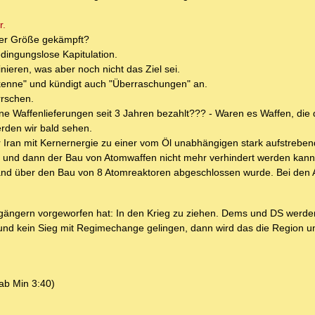
r.
eser Größe gekämpft?
dingungslose Kapitulation.
ieren, was aber noch nicht das Ziel sei.
kenne" und kündigt auch "Überraschungen" an.
rschen.
Waffenlieferungen seit 3 Jahren bezahlt??? - Waren es Waffen, die d
erden wir bald sehen.
der Iran mit Kernernergie zu einer vom Öl unabhängigen stark aufstrebe
 - und dann der Bau von Atomwaffen nicht mehr verhindert werden kann
land über den Bau von 8 Atomreaktoren abgeschlossen wurde. Bei den
rgängern vorgeworfen hat: In den Krieg zu ziehen. Dems und DS werden 
und kein Sieg mit Regimechange gelingen, dann wird das die Region u
(ab Min 3:40)