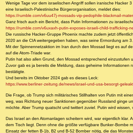
Wenige Tage vor dem israelischen Angriff sollen iranische Hacker
eine Israelisch-Palestinische Bürgerorganisation, meldet dies:
https://rumble.com/v6uu47j-mossads-vip-pedophile-blackmail-materi
Ganz frisch auch ein Bericht, dass Putin Informationen zu israelisc
https://rumble.com/v6uxaxh-putin-exposes-israeli-child-trafficking-n
Die russische Hacker-Gruppe Phoenix machte zudem jetzt öffentlic
2020 an die CIA weitergegeben haben, was seine Ermordung am 3. J
Mit der Spinnennetzaktion im Iran durch den Mossad liegt es auf d
auf die Atom-Triade war.
Putin hat also allen Grund, den Mossad entsprechend einzustufen un
Zuvor gab es ja bereits die Meldung, dass geheime Informationen 
bestätigte.
Und bereits im Oktober 2024 gab es dieses Leck:
https://www.berliner-zeitung.de/news/israel-und-usa-besorgt-geleak
Die Frage, ob Trump sich militärisches Stillhalten von Putin mit eine
weg, was Richtung neuer Sanktionen gegenüber Russland ginge un
möchte. Aber Trump quatscht und twittert zuviel. Putin wird wissen
Das Israel an den Atomanlagen scheitern wird, war eigentlich klar. A
dem Tisch liegt. Denn ohne die größte verfügbare Bunker-Bombe mit 
Einsatz der fetten B-1b, B2 und B-52 Bomber nötig, die das Monst