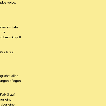
ples voice,
aten im Jahr
chte.
d beim Angriff
Was Israel
glichst alles
ungen pflegen
Kalkül auf
nur eine.
 aber eine