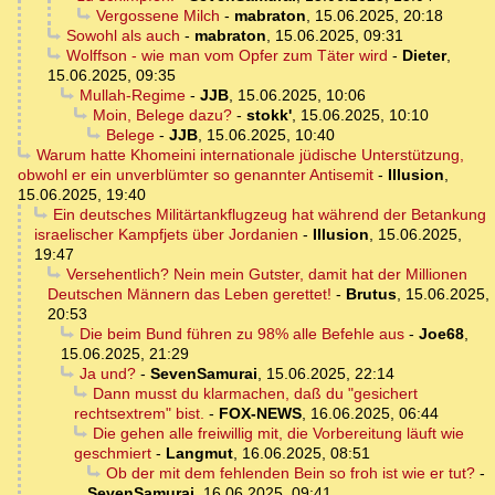
Vergossene Milch
-
mabraton
,
15.06.2025, 20:18
Sowohl als auch
-
mabraton
,
15.06.2025, 09:31
Wolffson - wie man vom Opfer zum Täter wird
-
Dieter
,
15.06.2025, 09:35
Mullah-Regime
-
JJB
,
15.06.2025, 10:06
Moin, Belege dazu?
-
stokk'
,
15.06.2025, 10:10
Belege
-
JJB
,
15.06.2025, 10:40
Warum hatte Khomeini internationale jüdische Unterstützung,
obwohl er ein unverblümter so genannter Antisemit
-
Illusion
,
15.06.2025, 19:40
Ein deutsches Militärtankflugzeug hat während der Betankung
israelischer Kampfjets über Jordanien
-
Illusion
,
15.06.2025,
19:47
Versehentlich? Nein mein Gutster, damit hat der Millionen
Deutschen Männern das Leben gerettet!
-
Brutus
,
15.06.2025,
20:53
Die beim Bund führen zu 98% alle Befehle aus
-
Joe68
,
15.06.2025, 21:29
Ja und?
-
SevenSamurai
,
15.06.2025, 22:14
Dann musst du klarmachen, daß du "gesichert
rechtsextrem" bist.
-
FOX-NEWS
,
16.06.2025, 06:44
Die gehen alle freiwillig mit, die Vorbereitung läuft wie
geschmiert
-
Langmut
,
16.06.2025, 08:51
Ob der mit dem fehlenden Bein so froh ist wie er tut?
-
SevenSamurai
,
16.06.2025, 09:41