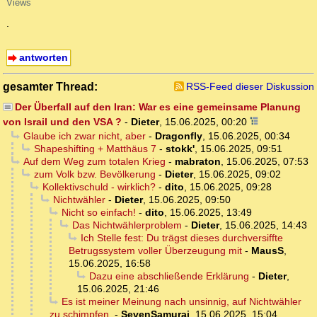
Views
.
antworten
gesamter Thread:
RSS-Feed dieser Diskussion
Der Überfall auf den Iran: War es eine gemeinsame Planung
von Israil und den VSA ?
-
Dieter
,
15.06.2025, 00:20
Glaube ich zwar nicht, aber
-
Dragonfly
,
15.06.2025, 00:34
Shapeshifting + Matthäus 7
-
stokk'
,
15.06.2025, 09:51
Auf dem Weg zum totalen Krieg
-
mabraton
,
15.06.2025, 07:53
zum Volk bzw. Bevölkerung
-
Dieter
,
15.06.2025, 09:02
Kollektivschuld - wirklich?
-
dito
,
15.06.2025, 09:28
Nichtwähler
-
Dieter
,
15.06.2025, 09:50
Nicht so einfach!
-
dito
,
15.06.2025, 13:49
Das Nichtwählerproblem
-
Dieter
,
15.06.2025, 14:43
Ich Stelle fest: Du trägst dieses durchversiffte
Betrugssystem voller Überzeugung mit
-
MausS
,
15.06.2025, 16:58
Dazu eine abschließende Erklärung
-
Dieter
,
15.06.2025, 21:46
Es ist meiner Meinung nach unsinnig, auf Nichtwähler
zu schimpfen.
-
SevenSamurai
,
15.06.2025, 15:04