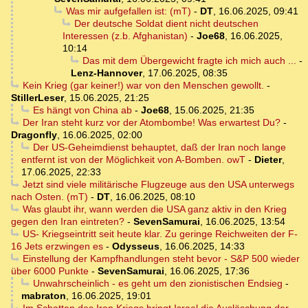
Was mir aufgefallen ist: (mT)
-
DT
,
16.06.2025, 09:41
Der deutsche Soldat dient nicht deutschen
Interessen (z.b. Afghanistan)
-
Joe68
,
16.06.2025,
10:14
Das mit dem Übergewicht fragte ich mich auch ...
-
Lenz-Hannover
,
17.06.2025, 08:35
Kein Krieg (gar keiner!) war von den Menschen gewollt.
-
StillerLeser
,
15.06.2025, 21:25
Es hängt von China ab
-
Joe68
,
15.06.2025, 21:35
Der Iran steht kurz vor der Atombombe! Was erwartest Du?
-
Dragonfly
,
16.06.2025, 02:00
Der US-Geheimdienst behauptet, daß der Iran noch lange
entfernt ist von der Möglichkeit von A-Bomben. owT
-
Dieter
,
17.06.2025, 22:33
Jetzt sind viele militärische Flugzeuge aus den USA unterwegs
nach Osten. (mT)
-
DT
,
16.06.2025, 08:10
Was glaubt ihr, wann werden die USA ganz aktiv in den Krieg
gegen den Iran eintreten?
-
SevenSamurai
,
16.06.2025, 13:54
US- Kriegseintritt seit heute klar. Zu geringe Reichweiten der F-
16 Jets erzwingen es
-
Odysseus
,
16.06.2025, 14:33
Einstellung der Kampfhandlungen steht bevor - S&P 500 wieder
über 6000 Punkte
-
SevenSamurai
,
16.06.2025, 17:36
Unwahrscheinlich - es geht um den zionistischen Endsieg
-
mabraton
,
16.06.2025, 19:01