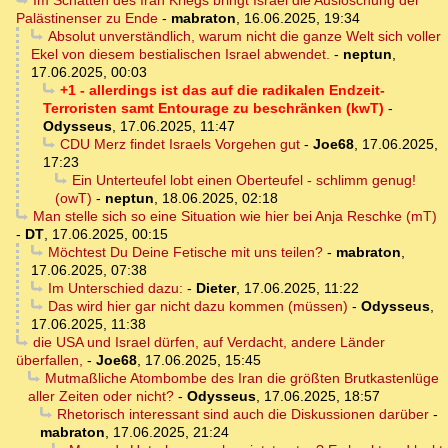
Im Schatten des Iran Kriegs bringt Israel die Auslöschung der
Palästinenser zu Ende
-
mabraton
,
16.06.2025, 19:34
Absolut unverständlich, warum nicht die ganze Welt sich voller
Ekel von diesem bestialischen Israel abwendet.
-
neptun
,
17.06.2025, 00:03
+1 - allerdings ist das auf die radikalen Endzeit-
Terroristen samt Entourage zu beschränken (kwT)
-
Odysseus
,
17.06.2025, 11:47
CDU Merz findet Israels Vorgehen gut
-
Joe68
,
17.06.2025,
17:23
Ein Unterteufel lobt einen Oberteufel - schlimm genug!
(owT)
-
neptun
,
18.06.2025, 02:18
Man stelle sich so eine Situation wie hier bei Anja Reschke (mT)
-
DT
,
17.06.2025, 00:15
Möchtest Du Deine Fetische mit uns teilen?
-
mabraton
,
17.06.2025, 07:38
Im Unterschied dazu:
-
Dieter
,
17.06.2025, 11:22
Das wird hier gar nicht dazu kommen (müssen)
-
Odysseus
,
17.06.2025, 11:38
die USA und Israel dürfen, auf Verdacht, andere Länder
überfallen,
-
Joe68
,
17.06.2025, 15:45
Mutmaßliche Atombombe des Iran die größten Brutkastenlüge
aller Zeiten oder nicht?
-
Odysseus
,
17.06.2025, 18:57
Rhetorisch interessant sind auch die Diskussionen darüber
-
mabraton
,
17.06.2025, 21:24