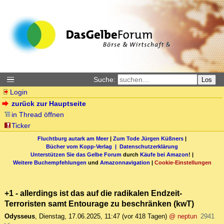
Suche:
Los
Login
zurück zur Hauptseite
in Thread öffnen
Ticker
Fluchtburg autark am Meer
|
Zum Tode Jürgen Küßners
|
Bücher vom Kopp-Verlag |
Datenschutzerklärung
Unterstützen Sie das Gelbe Forum
durch
Käufe bei Amazon
! |
Weitere Buchempfehlungen
und
Amazonnavigation
|
Cookie-Einstellungen
+1 - allerdings ist das auf die radikalen Endzeit-
Terroristen samt Entourage zu beschränken (kwT)
Odysseus
,
Dienstag, 17.06.2025, 11:47
(vor 418 Tagen)
@ neptun
2941