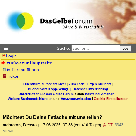
Suche:
Los
Login
zurück zur Hauptseite
in Thread öffnen
Ticker
Fluchtburg autark am Meer
|
Zum Tode Jürgen Küßners
|
Bücher vom Kopp-Verlag |
Datenschutzerklärung
Unterstützen Sie das Gelbe Forum
durch
Käufe bei Amazon
! |
Weitere Buchempfehlungen
und
Amazonnavigation
|
Cookie-Einstellungen
Möchtest Du Deine Fetische mit uns teilen?
mabraton
,
Dienstag, 17.06.2025, 07:38
(vor 416 Tagen)
@ DT
3343
Views