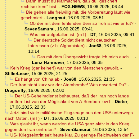
Dann musst du klarmachen, daß du "gesichert
rechtsextrem" bist.
-
FOX-NEWS
,
16.06.2025, 06:44
Die gehen alle freiwillig mit, die Vorbereitung läuft wie
geschmiert
-
Langmut
,
16.06.2025, 08:51
Ob der mit dem fehlenden Bein so froh ist wie er tut?
-
SevenSamurai
,
16.06.2025, 09:41
Was mir aufgefallen ist: (mT)
-
DT
,
16.06.2025, 09:41
Der deutsche Soldat dient nicht deutschen
Interessen (z.b. Afghanistan)
-
Joe68
,
16.06.2025,
10:14
Das mit dem Übergewicht fragte ich mich auch ...
-
Lenz-Hannover
,
17.06.2025, 08:35
Kein Krieg (gar keiner!) war von den Menschen gewollt.
-
StillerLeser
,
15.06.2025, 21:25
Es hängt von China ab
-
Joe68
,
15.06.2025, 21:35
Der Iran steht kurz vor der Atombombe! Was erwartest Du?
-
Dragonfly
,
16.06.2025, 02:00
Der US-Geheimdienst behauptet, daß der Iran noch lange
entfernt ist von der Möglichkeit von A-Bomben. owT
-
Dieter
,
17.06.2025, 22:33
Jetzt sind viele militärische Flugzeuge aus den USA unterwegs
nach Osten. (mT)
-
DT
,
16.06.2025, 08:10
Was glaubt ihr, wann werden die USA ganz aktiv in den Krieg
gegen den Iran eintreten?
-
SevenSamurai
,
16.06.2025, 13:54
US- Kriegseintritt seit heute klar. Zu geringe Reichweiten der F-