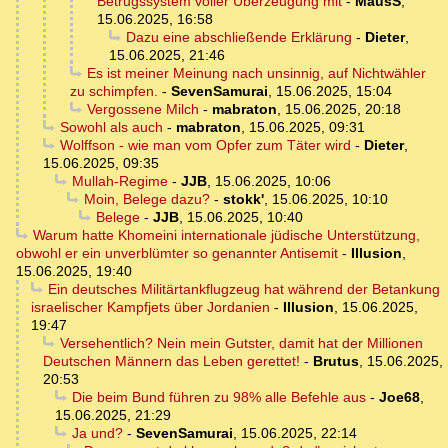
Betrugssystem voller Überzeugung mit
-
MausS
,
15.06.2025, 16:58
Dazu eine abschließende Erklärung
-
Dieter
,
15.06.2025, 21:46
Es ist meiner Meinung nach unsinnig, auf Nichtwähler
zu schimpfen.
-
SevenSamurai
,
15.06.2025, 15:04
Vergossene Milch
-
mabraton
,
15.06.2025, 20:18
Sowohl als auch
-
mabraton
,
15.06.2025, 09:31
Wolffson - wie man vom Opfer zum Täter wird
-
Dieter
,
15.06.2025, 09:35
Mullah-Regime
-
JJB
,
15.06.2025, 10:06
Moin, Belege dazu?
-
stokk'
,
15.06.2025, 10:10
Belege
-
JJB
,
15.06.2025, 10:40
Warum hatte Khomeini internationale jüdische Unterstützung,
obwohl er ein unverblümter so genannter Antisemit
-
Illusion
,
15.06.2025, 19:40
Ein deutsches Militärtankflugzeug hat während der Betankung
israelischer Kampfjets über Jordanien
-
Illusion
,
15.06.2025,
19:47
Versehentlich? Nein mein Gutster, damit hat der Millionen
Deutschen Männern das Leben gerettet!
-
Brutus
,
15.06.2025,
20:53
Die beim Bund führen zu 98% alle Befehle aus
-
Joe68
,
15.06.2025, 21:29
Ja und?
-
SevenSamurai
,
15.06.2025, 22:14