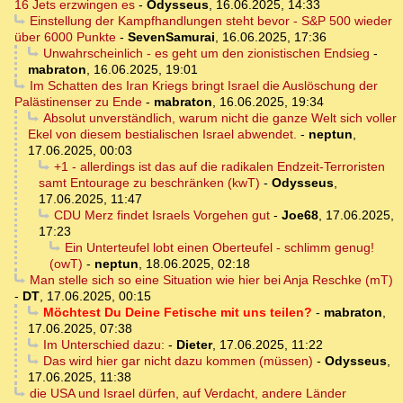
16 Jets erzwingen es
-
Odysseus
,
16.06.2025, 14:33
Einstellung der Kampfhandlungen steht bevor - S&P 500 wieder
über 6000 Punkte
-
SevenSamurai
,
16.06.2025, 17:36
Unwahrscheinlich - es geht um den zionistischen Endsieg
-
mabraton
,
16.06.2025, 19:01
Im Schatten des Iran Kriegs bringt Israel die Auslöschung der
Palästinenser zu Ende
-
mabraton
,
16.06.2025, 19:34
Absolut unverständlich, warum nicht die ganze Welt sich voller
Ekel von diesem bestialischen Israel abwendet.
-
neptun
,
17.06.2025, 00:03
+1 - allerdings ist das auf die radikalen Endzeit-Terroristen
samt Entourage zu beschränken (kwT)
-
Odysseus
,
17.06.2025, 11:47
CDU Merz findet Israels Vorgehen gut
-
Joe68
,
17.06.2025,
17:23
Ein Unterteufel lobt einen Oberteufel - schlimm genug!
(owT)
-
neptun
,
18.06.2025, 02:18
Man stelle sich so eine Situation wie hier bei Anja Reschke (mT)
-
DT
,
17.06.2025, 00:15
Möchtest Du Deine Fetische mit uns teilen?
-
mabraton
,
17.06.2025, 07:38
Im Unterschied dazu:
-
Dieter
,
17.06.2025, 11:22
Das wird hier gar nicht dazu kommen (müssen)
-
Odysseus
,
17.06.2025, 11:38
die USA und Israel dürfen, auf Verdacht, andere Länder