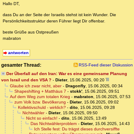
Hallo DT,
dass Du an der Seite der Israelis stehst ist kein Wunder. Die
Persönlichkeitsstruktur deren Führer liegt Dir offenbar.
beste Grüße aus Ostpreußen
mabraton
antworten
gesamter Thread:
RSS-Feed dieser Diskussion
Der Überfall auf den Iran: War es eine gemeinsame Planung
von Israil und den VSA ?
-
Dieter
,
15.06.2025, 00:20
Glaube ich zwar nicht, aber
-
Dragonfly
,
15.06.2025, 00:34
Shapeshifting + Matthäus 7
-
stokk'
,
15.06.2025, 09:51
Auf dem Weg zum totalen Krieg
-
mabraton
,
15.06.2025, 07:53
zum Volk bzw. Bevölkerung
-
Dieter
,
15.06.2025, 09:02
Kollektivschuld - wirklich?
-
dito
,
15.06.2025, 09:28
Nichtwähler
-
Dieter
,
15.06.2025, 09:50
Nicht so einfach!
-
dito
,
15.06.2025, 13:49
Das Nichtwählerproblem
-
Dieter
,
15.06.2025, 14:43
Ich Stelle fest: Du trägst dieses durchversiffte