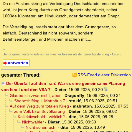
Da ein Auslandskrieg als Verteidigung Deutschlands umschrieben
wird, ist jeder Krieg durch das Grundgesetz abgedeckt, selbst
1000de Kilometer, am Hindukusch, oder demnächst am Dnepr.
Die Verteidigung Israels steht gar über dem Grundgesetz, so
einfach, Deutschland ist nicht souverän, sondern
Befehlsempfänger, und Millionen machen mit,....
--
Der ungerechteste Friede ist noch immer besser als der gerechteste Krieg - Cicero
antworten
gesamter Thread:
RSS-Feed dieser Diskussion
Der Überfall auf den Iran: War es eine gemeinsame Planung
von Israil und den VSA ?
-
Dieter
,
15.06.2025, 00:20
Glaube ich zwar nicht, aber
-
Dragonfly
,
15.06.2025, 00:34
Shapeshifting + Matthäus 7
-
stokk'
,
15.06.2025, 09:51
Auf dem Weg zum totalen Krieg
-
mabraton
,
15.06.2025, 07:53
zum Volk bzw. Bevölkerung
-
Dieter
,
15.06.2025, 09:02
Kollektivschuld - wirklich?
-
dito
,
15.06.2025, 09:28
Nichtwähler
-
Dieter
,
15.06.2025, 09:50
Nicht so einfach!
-
dito
,
15.06.2025, 13:49