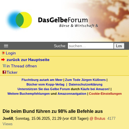
Suche:
Los
Login
zurück zur Hauptseite
in Thread öffnen
Ticker
Fluchtburg autark am Meer
|
Zum Tode Jürgen Küßners
|
Bücher vom Kopp-Verlag |
Datenschutzerklärung
Unterstützen Sie das Gelbe Forum
durch
Käufe bei Amazon
! |
Weitere Buchempfehlungen
und
Amazonnavigation
|
Cookie-Einstellungen
Die beim Bund führen zu 98% alle Befehle aus
Joe68
,
Sonntag, 15.06.2025, 21:29
(vor 418 Tagen)
@ Brutus
4177
Views