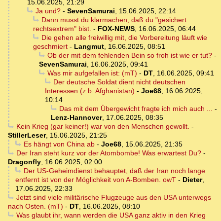
15.06.2025, 21:29
Ja und?
-
SevenSamurai
,
15.06.2025, 22:14
Dann musst du klarmachen, daß du "gesichert
rechtsextrem" bist.
-
FOX-NEWS
,
16.06.2025, 06:44
Die gehen alle freiwillig mit, die Vorbereitung läuft wie
geschmiert
-
Langmut
,
16.06.2025, 08:51
Ob der mit dem fehlenden Bein so froh ist wie er tut?
-
SevenSamurai
,
16.06.2025, 09:41
Was mir aufgefallen ist: (mT)
-
DT
,
16.06.2025, 09:41
Der deutsche Soldat dient nicht deutschen
Interessen (z.b. Afghanistan)
-
Joe68
,
16.06.2025,
10:14
Das mit dem Übergewicht fragte ich mich auch ...
-
Lenz-Hannover
,
17.06.2025, 08:35
Kein Krieg (gar keiner!) war von den Menschen gewollt.
-
StillerLeser
,
15.06.2025, 21:25
Es hängt von China ab
-
Joe68
,
15.06.2025, 21:35
Der Iran steht kurz vor der Atombombe! Was erwartest Du?
-
Dragonfly
,
16.06.2025, 02:00
Der US-Geheimdienst behauptet, daß der Iran noch lange
entfernt ist von der Möglichkeit von A-Bomben. owT
-
Dieter
,
17.06.2025, 22:33
Jetzt sind viele militärische Flugzeuge aus den USA unterwegs
nach Osten. (mT)
-
DT
,
16.06.2025, 08:10
Was glaubt ihr, wann werden die USA ganz aktiv in den Krieg