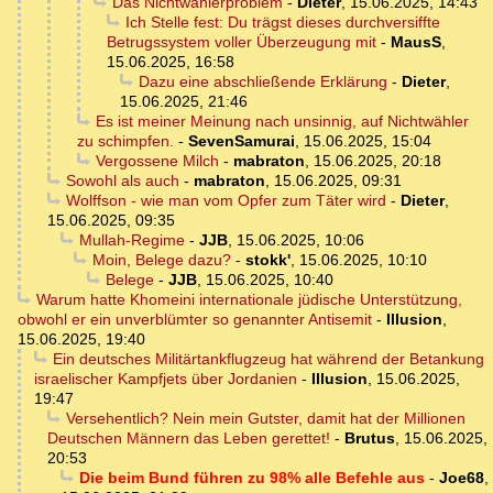
Das Nichtwählerproblem
-
Dieter
,
15.06.2025, 14:43
Ich Stelle fest: Du trägst dieses durchversiffte
Betrugssystem voller Überzeugung mit
-
MausS
,
15.06.2025, 16:58
Dazu eine abschließende Erklärung
-
Dieter
,
15.06.2025, 21:46
Es ist meiner Meinung nach unsinnig, auf Nichtwähler
zu schimpfen.
-
SevenSamurai
,
15.06.2025, 15:04
Vergossene Milch
-
mabraton
,
15.06.2025, 20:18
Sowohl als auch
-
mabraton
,
15.06.2025, 09:31
Wolffson - wie man vom Opfer zum Täter wird
-
Dieter
,
15.06.2025, 09:35
Mullah-Regime
-
JJB
,
15.06.2025, 10:06
Moin, Belege dazu?
-
stokk'
,
15.06.2025, 10:10
Belege
-
JJB
,
15.06.2025, 10:40
Warum hatte Khomeini internationale jüdische Unterstützung,
obwohl er ein unverblümter so genannter Antisemit
-
Illusion
,
15.06.2025, 19:40
Ein deutsches Militärtankflugzeug hat während der Betankung
israelischer Kampfjets über Jordanien
-
Illusion
,
15.06.2025,
19:47
Versehentlich? Nein mein Gutster, damit hat der Millionen
Deutschen Männern das Leben gerettet!
-
Brutus
,
15.06.2025,
20:53
Die beim Bund führen zu 98% alle Befehle aus
-
Joe68
,