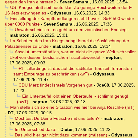
gegen den Iran eintreten?
-
SevenSamurai
,
16.06.2025, 13:54
US- Kriegseintritt seit heute klar. Zu geringe Reichweiten der F-
16 Jets erzwingen es
-
Odysseus
,
16.06.2025, 14:33
Einstellung der Kampfhandlungen steht bevor - S&P 500 wieder
über 6000 Punkte
-
SevenSamurai
,
16.06.2025, 17:36
Unwahrscheinlich - es geht um den zionistischen Endsieg
-
mabraton
,
16.06.2025, 19:01
Im Schatten des Iran Kriegs bringt Israel die Auslöschung der
Palästinenser zu Ende
-
mabraton
,
16.06.2025, 19:34
Absolut unverständlich, warum nicht die ganze Welt sich voller
Ekel von diesem bestialischen Israel abwendet.
-
neptun
,
17.06.2025, 00:03
+1 - allerdings ist das auf die radikalen Endzeit-Terroristen
samt Entourage zu beschränken (kwT)
-
Odysseus
,
17.06.2025, 11:47
CDU Merz findet Israels Vorgehen gut
-
Joe68
,
17.06.2025,
17:23
Ein Unterteufel lobt einen Oberteufel - schlimm genug!
(owT)
-
neptun
,
18.06.2025, 02:18
Man stelle sich so eine Situation wie hier bei Anja Reschke (mT)
-
DT
,
17.06.2025, 00:15
Möchtest Du Deine Fetische mit uns teilen?
-
mabraton
,
17.06.2025, 07:38
Im Unterschied dazu:
-
Dieter
,
17.06.2025, 11:22
Das wird hier gar nicht dazu kommen (müssen)
-
Odysseus
,