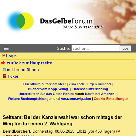
Suche:
Los
Login
zurück zur Hauptseite
in Thread öffnen
Ticker
Fluchtburg autark am Meer
|
Zum Tode Jürgen Küßners
|
Bücher vom Kopp-Verlag |
Datenschutzerklärung
Unterstützen Sie das Gelbe Forum
durch
Käufe bei Amazon
! |
Weitere Buchempfehlungen
und
Amazonnavigation
|
Cookie-Einstellungen
Seltsam: Bei der Kanzlerwahl war schon mittags der
Weg frei für einen 2. Wahlgang
BerndBorchert
,
Donnerstag, 08.05.2025, 10:11
(vor 458 Tagen)
@