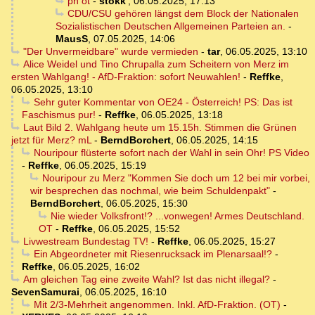
pn ot
-
stokk'
,
06.05.2025, 17:13
CDU/CSU gehören längst dem Block der Nationalen
Sozialistischen Deutschen Allgemeinen Parteien an.
-
MausS
,
07.05.2025, 14:06
"Der Unvermeidbare" wurde vermieden
-
tar
,
06.05.2025, 13:10
Alice Weidel und Tino Chrupalla zum Scheitern von Merz im
ersten Wahlgang! - AfD-Fraktion: sofort Neuwahlen!
-
Reffke
,
06.05.2025, 13:10
Sehr guter Kommentar von OE24 - Österreich! PS: Das ist
Faschismus pur!
-
Reffke
,
06.05.2025, 13:18
Laut Bild 2. Wahlgang heute um 15.15h. Stimmen die Grünen
jetzt für Merz? mL
-
BerndBorchert
,
06.05.2025, 14:15
Nouripour flüsterte sofort nach der Wahl in sein Ohr! PS Video
-
Reffke
,
06.05.2025, 15:19
Nouripour zu Merz "Kommen Sie doch um 12 bei mir vorbei,
wir besprechen das nochmal, wie beim Schuldenpakt"
-
BerndBorchert
,
06.05.2025, 15:30
Nie wieder Volksfront!? ...vonwegen! Armes Deutschland.
OT
-
Reffke
,
06.05.2025, 15:52
Livwestream Bundestag TV!
-
Reffke
,
06.05.2025, 15:27
Ein Abgeordneter mit Riesenrucksack im Plenarsaal!?
-
Reffke
,
06.05.2025, 16:02
Am gleichen Tag eine zweite Wahl? Ist das nicht illegal?
-
SevenSamurai
,
06.05.2025, 16:10
Mit 2/3-Mehrheit angenommen. Inkl. AfD-Fraktion. (OT)
-