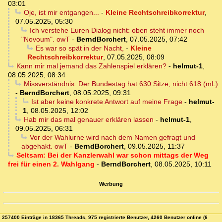
03:01
Oje, ist mir entgangen...
-
Kleine Rechtschreibkorrektur
,
07.05.2025, 05:30
Ich verstehe Euren Dialog nicht: oben steht immer noch
"Novoum". owT
-
BerndBorchert
,
07.05.2025, 07:42
Es war so spät in der Nacht,
-
Kleine
Rechtschreibkorrektur
,
07.05.2025, 08:09
Kann mir mal jemand das Zahlenspiel erklären?
-
helmut-1
,
08.05.2025, 08:34
Missverständnis: Der Bundestag hat 630 Sitze, nicht 618 (mL)
-
BerndBorchert
,
08.05.2025, 09:31
Ist aber keine konkrete Antwort auf meine Frage
-
helmut-
1
,
08.05.2025, 12:02
Hab mir das mal genauer erklären lassen
-
helmut-1
,
09.05.2025, 06:31
Vor der Wahlurne wird nach dem Namen gefragt und
abgehakt. owT
-
BerndBorchert
,
09.05.2025, 11:37
Seltsam: Bei der Kanzlerwahl war schon mittags der Weg
frei für einen 2. Wahlgang
-
BerndBorchert
,
08.05.2025, 10:11
Werbung
257400 Einträge in 18365 Threads, 975 registrierte Benutzer, 4260 Benutzer online (6