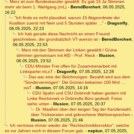
Merz ist zum Bundeskanzler gewählt. Es gab 15 Ja Stimmen
mehr als beim 1. Wahlgang (mL)
-
BerndBorchert
,
06.05.2025,
16:22
"Ich finde es nicht plausibel, warum 15 Abgeordnete der
Koalition zuerst mit Nein und 5 Stunden später ..."
-
Dragonfly
,
06.05.2025, 22:23
Ich hab gerade diese Nachricht an einen Freund
geschrieben, der grundsätzlich VT-aversiv ist
-
BerndBorchert
,
06.05.2025, 22:53
Merz mit den Stimmen der Linken gewählt / Grüne
stimmen gemeinsam mit AfD - Prof. Rieck
-
Illusion
,
06.05.2025, 23:52
CDU-Minister Frei offen für Zusammenarbeit mit
Linkspartei mLoT
-
Dragonfly
,
07.05.2025, 12:28
Das war eine der Belohnungen. Bezahlt wird aus dem
"Sondervermögen". Die Grünen bekamen 100 Mrd. ...
owT
-
Illusion
,
07.05.2025, 14:16
CDU Spahn und CSU Dobrindt haben gestern mit
Linke Reichinnek in Dobrindts Büro gedealt. Fotos
siehe unten
-
Illusion
,
07.05.2025, 20:37
Dr. Maaßen über den langen Tag der Kanzlerwahl,
über Tricksereien und gebrochene Wahlversprechen
-
Illusion
,
07.05.2025, 21:46
Ich vermisse immer wieder die "Rechtschreibkorrektur", welche
es vor Jahren noch in diesem Forum gab.
-
neptun
,
07.05.2025,