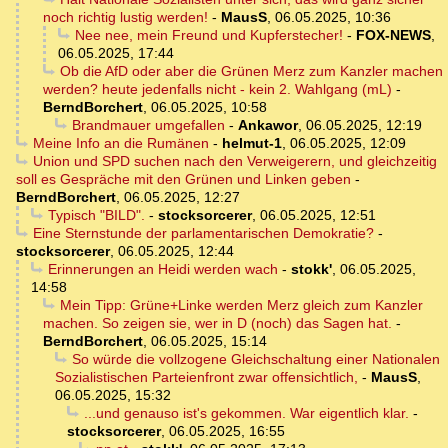
noch richtig lustig werden!
-
MausS
,
06.05.2025, 10:36
Nee nee, mein Freund und Kupferstecher!
-
FOX-NEWS
,
06.05.2025, 17:44
Ob die AfD oder aber die Grünen Merz zum Kanzler machen
werden? heute jedenfalls nicht - kein 2. Wahlgang (mL)
-
BerndBorchert
,
06.05.2025, 10:58
Brandmauer umgefallen
-
Ankawor
,
06.05.2025, 12:19
Meine Info an die Rumänen
-
helmut-1
,
06.05.2025, 12:09
Union und SPD suchen nach den Verweigerern, und gleichzeitig
soll es Gespräche mit den Grünen und Linken geben
-
BerndBorchert
,
06.05.2025, 12:27
Typisch "BILD".
-
stocksorcerer
,
06.05.2025, 12:51
Eine Sternstunde der parlamentarischen Demokratie?
-
stocksorcerer
,
06.05.2025, 12:44
Erinnerungen an Heidi werden wach
-
stokk'
,
06.05.2025,
14:58
Mein Tipp: Grüne+Linke werden Merz gleich zum Kanzler
machen. So zeigen sie, wer in D (noch) das Sagen hat.
-
BerndBorchert
,
06.05.2025, 15:14
So würde die vollzogene Gleichschaltung einer Nationalen
Sozialistischen Parteienfront zwar offensichtlich,
-
MausS
,
06.05.2025, 15:32
...und genauso ist's gekommen. War eigentlich klar.
-
stocksorcerer
,
06.05.2025, 16:55