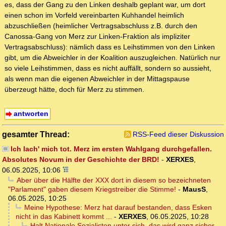
es, dass der Gang zu den Linken deshalb geplant war, um dort
einen schon im Vorfeld vereinbarten Kuhhandel heimlich
abzuschließen (heimlicher Vertragsabschluss z.B. durch den
Canossa-Gang von Merz zur Linken-Fraktion als impliziter
Vertragsabschluss): nämlich dass es Leihstimmen von den Linken
gibt, um die Abweichler in der Koalition auszugleichen. Natürlich nur
so viele Leihstimmen, dass es nicht auffällt, sondern so aussieht,
als wenn man die eigenen Abweichler in der Mittagspause
überzeugt hätte, doch für Merz zu stimmen.
antworten
gesamter Thread:
RSS-Feed dieser Diskussion
Ich lach' mich tot. Merz im ersten Wahlgang durchgefallen.
Absolutes Novum in der Geschichte der BRD!
-
XERXES
,
06.05.2025, 10:06
Aber über die Hälfte der XXX dort in diesem so bezeichneten
"Parlament" gaben diesem Kriegstreiber die Stimme!
-
MausS
,
06.05.2025, 10:25
Meine Hypothese: Merz hat darauf bestanden, dass Esken
nicht in das Kabinett kommt ...
-
XERXES
,
06.05.2025, 10:28
Halt Nationale Sozialisten unter sich, das wird ganz sicher