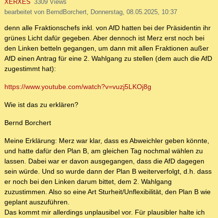
XERXES
3309 Views
bearbeitet von BerndBorchert, Donnerstag, 08.05.2025, 10:37
denn alle Fraktionschefs inkl. von AfD hatten bei der Präsidentin ihr
grünes Licht dafür gegeben. Aber dennoch ist Merz erst noch bei
den Linken betteln gegangen, um dann mit allen Fraktionen außer
AfD einen Antrag für eine 2. Wahlgang zu stellen (dem auch die AfD
zugestimmt hat):
https://www.youtube.com/watch?v=vuzj5LKOj8g
Wie ist das zu erklären?
Bernd Borchert
Meine Erklärung: Merz war klar, dass es Abweichler geben könnte,
und hatte dafür den Plan B, am gleichen Tag nochmal wählen zu
lassen. Dabei war er davon ausgegangen, dass die AfD dagegen
sein würde. Und so wurde dann der Plan B weiterverfolgt, d.h. dass
er noch bei den Linken darum bittet, dem 2. Wahlgang
zuzustimmen. Also so eine Art Sturheit/Unflexibilität, den Plan B wie
geplant auszuführen.
Das kommt mir allerdings unplausibel vor. Für plausibler halte ich