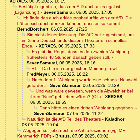
XERXES
,
06.05.2025, 16:19
Bestätigt eigentlich, dass der AfD auch alles egal ist.
(Ergänzung:)
-
SevenSamurai
,
06.05.2025, 17:05
Ich finde das auch erklärungsbedürftig von der AfD. Die
hätten sich doch denken können, dass es so kommt
-
BerndBorchert
,
06.05.2025, 17:25
Bin nicht deiner Meinung. Die AfD hat zugestimmt, um
im Sinne Deutschlands diesem Theater ein schnelles
Ende..
-
XERXES
,
06.05.2025, 17:33
Es gibt die Regel, dass es den zweiten Wahlgang
frühestens 48 Stunden danach geben soll.
-
SevenSamurai
,
06.05.2025, 18:16
+1. - Da bin ich der gleichen Meinung - owt
-
FredMeyer
,
06.05.2025, 18:22
Nach dem 1. Wahlgang wurde eine schnelle Neuwahl
gefordert.
-
SevenSamurai
,
06.05.2025, 18:29
Und was wäre gewesen, wenn die Abweichler bei
ihren "Nein" geblieben wären? (OT)
-
XERXES
,
06.05.2025, 18:59
Dann hätte es einen dritten Wahlgang gegeben.
-
SevenSamurai
,
07.05.2025, 11:22
Natürlich ist die AfD Teil des Theaters
-
Kaladhor
,
06.05.2025, 19:04
Wogegen soll jetzt noch die Antifa losziehen (vgl.MP
Kemmerich FDP)
-
Brutus
,
07.05.2025, 00:02