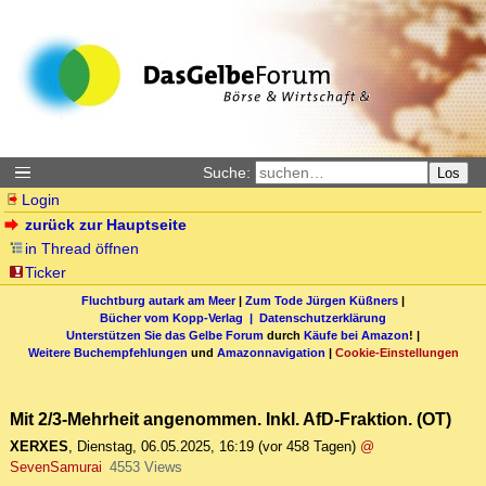
Suche:
Los
Login
zurück zur Hauptseite
in Thread öffnen
Ticker
Fluchtburg autark am Meer
|
Zum Tode Jürgen Küßners
|
Bücher vom Kopp-Verlag |
Datenschutzerklärung
Unterstützen Sie das Gelbe Forum
durch
Käufe bei Amazon
! |
Weitere Buchempfehlungen
und
Amazonnavigation
|
Cookie-Einstellungen
Mit 2/3-Mehrheit angenommen. Inkl. AfD-Fraktion. (OT)
XERXES
,
Dienstag, 06.05.2025, 16:19
(vor 458 Tagen)
@
SevenSamurai
4553 Views