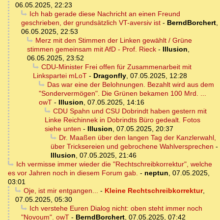
06.05.2025, 22:23
Ich hab gerade diese Nachricht an einen Freund
geschrieben, der grundsätzlich VT-aversiv ist
-
BerndBorchert
,
06.05.2025, 22:53
Merz mit den Stimmen der Linken gewählt / Grüne
stimmen gemeinsam mit AfD - Prof. Rieck
-
Illusion
,
06.05.2025, 23:52
CDU-Minister Frei offen für Zusammenarbeit mit
Linkspartei mLoT
-
Dragonfly
,
07.05.2025, 12:28
Das war eine der Belohnungen. Bezahlt wird aus dem
"Sondervermögen". Die Grünen bekamen 100 Mrd. ...
owT
-
Illusion
,
07.05.2025, 14:16
CDU Spahn und CSU Dobrindt haben gestern mit
Linke Reichinnek in Dobrindts Büro gedealt. Fotos
siehe unten
-
Illusion
,
07.05.2025, 20:37
Dr. Maaßen über den langen Tag der Kanzlerwahl,
über Tricksereien und gebrochene Wahlversprechen
-
Illusion
,
07.05.2025, 21:46
Ich vermisse immer wieder die "Rechtschreibkorrektur", welche
es vor Jahren noch in diesem Forum gab.
-
neptun
,
07.05.2025,
03:01
Oje, ist mir entgangen...
-
Kleine Rechtschreibkorrektur
,
07.05.2025, 05:30
Ich verstehe Euren Dialog nicht: oben steht immer noch
"Novoum". owT
-
BerndBorchert
,
07.05.2025, 07:42