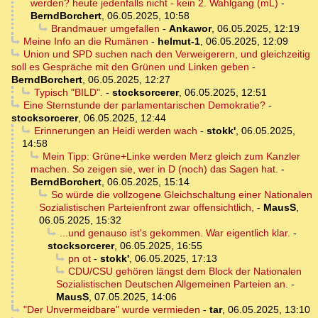
werden? heute jedenfalls nicht - kein 2. Wahlgang (mL)
-
BerndBorchert
,
06.05.2025, 10:58
Brandmauer umgefallen
-
Ankawor
,
06.05.2025, 12:19
Meine Info an die Rumänen
-
helmut-1
,
06.05.2025, 12:09
Union und SPD suchen nach den Verweigerern, und gleichzeitig
soll es Gespräche mit den Grünen und Linken geben
-
BerndBorchert
,
06.05.2025, 12:27
Typisch "BILD".
-
stocksorcerer
,
06.05.2025, 12:51
Eine Sternstunde der parlamentarischen Demokratie?
-
stocksorcerer
,
06.05.2025, 12:44
Erinnerungen an Heidi werden wach
-
stokk'
,
06.05.2025,
14:58
Mein Tipp: Grüne+Linke werden Merz gleich zum Kanzler
machen. So zeigen sie, wer in D (noch) das Sagen hat.
-
BerndBorchert
,
06.05.2025, 15:14
So würde die vollzogene Gleichschaltung einer Nationalen
Sozialistischen Parteienfront zwar offensichtlich,
-
MausS
,
06.05.2025, 15:32
...und genauso ist's gekommen. War eigentlich klar.
-
stocksorcerer
,
06.05.2025, 16:55
pn ot
-
stokk'
,
06.05.2025, 17:13
CDU/CSU gehören längst dem Block der Nationalen
Sozialistischen Deutschen Allgemeinen Parteien an.
-
MausS
,
07.05.2025, 14:06
"Der Unvermeidbare" wurde vermieden
-
tar
,
06.05.2025, 13:10