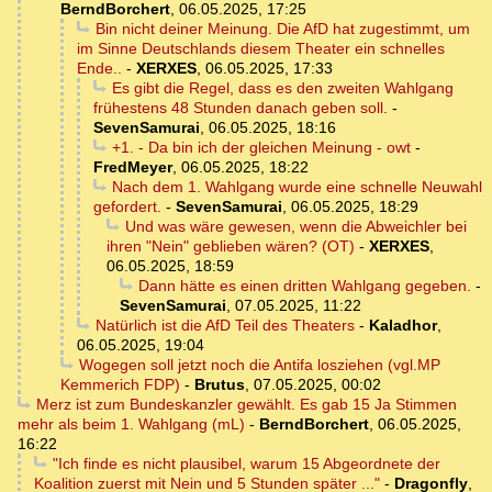
BerndBorchert
,
06.05.2025, 17:25
Bin nicht deiner Meinung. Die AfD hat zugestimmt, um
im Sinne Deutschlands diesem Theater ein schnelles
Ende..
-
XERXES
,
06.05.2025, 17:33
Es gibt die Regel, dass es den zweiten Wahlgang
frühestens 48 Stunden danach geben soll.
-
SevenSamurai
,
06.05.2025, 18:16
+1. - Da bin ich der gleichen Meinung - owt
-
FredMeyer
,
06.05.2025, 18:22
Nach dem 1. Wahlgang wurde eine schnelle Neuwahl
gefordert.
-
SevenSamurai
,
06.05.2025, 18:29
Und was wäre gewesen, wenn die Abweichler bei
ihren "Nein" geblieben wären? (OT)
-
XERXES
,
06.05.2025, 18:59
Dann hätte es einen dritten Wahlgang gegeben.
-
SevenSamurai
,
07.05.2025, 11:22
Natürlich ist die AfD Teil des Theaters
-
Kaladhor
,
06.05.2025, 19:04
Wogegen soll jetzt noch die Antifa losziehen (vgl.MP
Kemmerich FDP)
-
Brutus
,
07.05.2025, 00:02
Merz ist zum Bundeskanzler gewählt. Es gab 15 Ja Stimmen
mehr als beim 1. Wahlgang (mL)
-
BerndBorchert
,
06.05.2025,
16:22
"Ich finde es nicht plausibel, warum 15 Abgeordnete der
Koalition zuerst mit Nein und 5 Stunden später ..."
-
Dragonfly
,