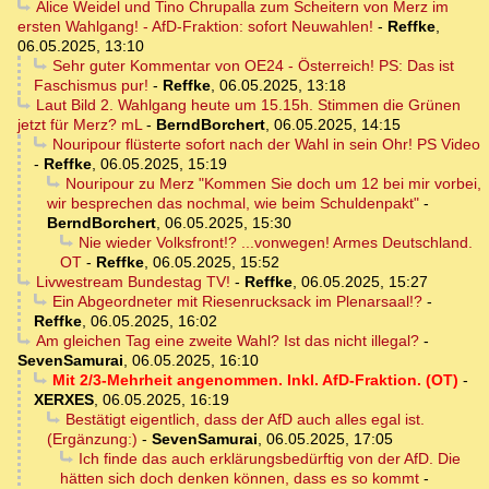
Alice Weidel und Tino Chrupalla zum Scheitern von Merz im
ersten Wahlgang! - AfD-Fraktion: sofort Neuwahlen!
-
Reffke
,
06.05.2025, 13:10
Sehr guter Kommentar von OE24 - Österreich! PS: Das ist
Faschismus pur!
-
Reffke
,
06.05.2025, 13:18
Laut Bild 2. Wahlgang heute um 15.15h. Stimmen die Grünen
jetzt für Merz? mL
-
BerndBorchert
,
06.05.2025, 14:15
Nouripour flüsterte sofort nach der Wahl in sein Ohr! PS Video
-
Reffke
,
06.05.2025, 15:19
Nouripour zu Merz "Kommen Sie doch um 12 bei mir vorbei,
wir besprechen das nochmal, wie beim Schuldenpakt"
-
BerndBorchert
,
06.05.2025, 15:30
Nie wieder Volksfront!? ...vonwegen! Armes Deutschland.
OT
-
Reffke
,
06.05.2025, 15:52
Livwestream Bundestag TV!
-
Reffke
,
06.05.2025, 15:27
Ein Abgeordneter mit Riesenrucksack im Plenarsaal!?
-
Reffke
,
06.05.2025, 16:02
Am gleichen Tag eine zweite Wahl? Ist das nicht illegal?
-
SevenSamurai
,
06.05.2025, 16:10
Mit 2/3-Mehrheit angenommen. Inkl. AfD-Fraktion. (OT)
-
XERXES
,
06.05.2025, 16:19
Bestätigt eigentlich, dass der AfD auch alles egal ist.
(Ergänzung:)
-
SevenSamurai
,
06.05.2025, 17:05
Ich finde das auch erklärungsbedürftig von der AfD. Die
hätten sich doch denken können, dass es so kommt
-