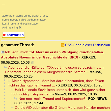
...
--
â€œAnd crawling on the planet's face,
some insects called the human race.
Lost in time, and lost in space.
And meaning.â€
antworten
gesamter Thread:
RSS-Feed dieser Diskussion
Ich lach' mich tot. Merz im ersten Wahlgang durchgefallen.
Absolutes Novum in der Geschichte der BRD!
-
XERXES
,
06.05.2025, 10:06
Aber über die Hälfte der XXX dort in diesem so bezeichneten
"Parlament" gaben diesem Kriegstreiber die Stimme!
-
MausS
,
06.05.2025, 10:25
Meine Hypothese: Merz hat darauf bestanden, dass Esken
nicht in das Kabinett kommt ...
-
XERXES
,
06.05.2025, 10:28
Halt Nationale Sozialisten unter sich, das wird ganz sicher
noch richtig lustig werden!
-
MausS
,
06.05.2025, 10:36
Nee nee, mein Freund und Kupferstecher!
-
FOX-NEWS
,
06.05.2025, 17:44
Ob die AfD oder aber die Grünen Merz zum Kanzler machen