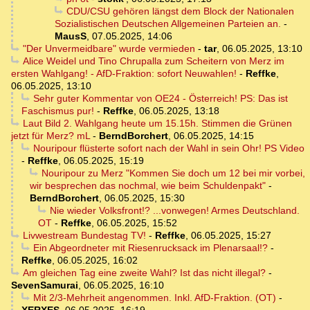
CDU/CSU gehören längst dem Block der Nationalen
Sozialistischen Deutschen Allgemeinen Parteien an.
-
MausS
,
07.05.2025, 14:06
"Der Unvermeidbare" wurde vermieden
-
tar
,
06.05.2025, 13:10
Alice Weidel und Tino Chrupalla zum Scheitern von Merz im
ersten Wahlgang! - AfD-Fraktion: sofort Neuwahlen!
-
Reffke
,
06.05.2025, 13:10
Sehr guter Kommentar von OE24 - Österreich! PS: Das ist
Faschismus pur!
-
Reffke
,
06.05.2025, 13:18
Laut Bild 2. Wahlgang heute um 15.15h. Stimmen die Grünen
jetzt für Merz? mL
-
BerndBorchert
,
06.05.2025, 14:15
Nouripour flüsterte sofort nach der Wahl in sein Ohr! PS Video
-
Reffke
,
06.05.2025, 15:19
Nouripour zu Merz "Kommen Sie doch um 12 bei mir vorbei,
wir besprechen das nochmal, wie beim Schuldenpakt"
-
BerndBorchert
,
06.05.2025, 15:30
Nie wieder Volksfront!? ...vonwegen! Armes Deutschland.
OT
-
Reffke
,
06.05.2025, 15:52
Livwestream Bundestag TV!
-
Reffke
,
06.05.2025, 15:27
Ein Abgeordneter mit Riesenrucksack im Plenarsaal!?
-
Reffke
,
06.05.2025, 16:02
Am gleichen Tag eine zweite Wahl? Ist das nicht illegal?
-
SevenSamurai
,
06.05.2025, 16:10
Mit 2/3-Mehrheit angenommen. Inkl. AfD-Fraktion. (OT)
-