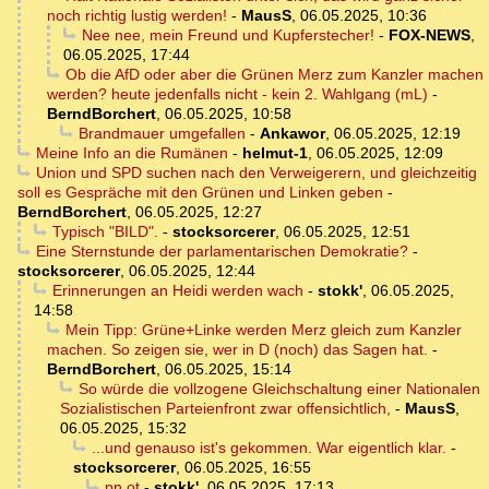
noch richtig lustig werden!
-
MausS
,
06.05.2025, 10:36
Nee nee, mein Freund und Kupferstecher!
-
FOX-NEWS
,
06.05.2025, 17:44
Ob die AfD oder aber die Grünen Merz zum Kanzler machen
werden? heute jedenfalls nicht - kein 2. Wahlgang (mL)
-
BerndBorchert
,
06.05.2025, 10:58
Brandmauer umgefallen
-
Ankawor
,
06.05.2025, 12:19
Meine Info an die Rumänen
-
helmut-1
,
06.05.2025, 12:09
Union und SPD suchen nach den Verweigerern, und gleichzeitig
soll es Gespräche mit den Grünen und Linken geben
-
BerndBorchert
,
06.05.2025, 12:27
Typisch "BILD".
-
stocksorcerer
,
06.05.2025, 12:51
Eine Sternstunde der parlamentarischen Demokratie?
-
stocksorcerer
,
06.05.2025, 12:44
Erinnerungen an Heidi werden wach
-
stokk'
,
06.05.2025,
14:58
Mein Tipp: Grüne+Linke werden Merz gleich zum Kanzler
machen. So zeigen sie, wer in D (noch) das Sagen hat.
-
BerndBorchert
,
06.05.2025, 15:14
So würde die vollzogene Gleichschaltung einer Nationalen
Sozialistischen Parteienfront zwar offensichtlich,
-
MausS
,
06.05.2025, 15:32
...und genauso ist's gekommen. War eigentlich klar.
-
stocksorcerer
,
06.05.2025, 16:55
pn ot
-
stokk'
,
06.05.2025, 17:13