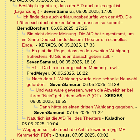
XERXES
,
06.05.2025, 16:19
Bestätigt eigentlich, dass der AfD auch alles egal ist.
(Ergänzung:)
-
SevenSamurai
,
06.05.2025, 17:05
Ich finde das auch erklärungsbedürftig von der AfD. Die
hätten sich doch denken können, dass es so kommt
-
BerndBorchert
,
06.05.2025, 17:25
Bin nicht deiner Meinung. Die AfD hat zugestimmt, um
im Sinne Deutschlands diesem Theater ein schnelles
Ende..
-
XERXES
,
06.05.2025, 17:33
Es gibt die Regel, dass es den zweiten Wahlgang
frühestens 48 Stunden danach geben soll.
-
SevenSamurai
,
06.05.2025, 18:16
+1. - Da bin ich der gleichen Meinung - owt
-
FredMeyer
,
06.05.2025, 18:22
Nach dem 1. Wahlgang wurde eine schnelle Neuwahl
gefordert.
-
SevenSamurai
,
06.05.2025, 18:29
Und was wäre gewesen, wenn die Abweichler bei
ihren "Nein" geblieben wären? (OT)
-
XERXES
,
06.05.2025, 18:59
Dann hätte es einen dritten Wahlgang gegeben.
-
SevenSamurai
,
07.05.2025, 11:22
Natürlich ist die AfD Teil des Theaters
-
Kaladhor
,
06.05.2025, 19:04
Wogegen soll jetzt noch die Antifa losziehen (vgl.MP
Kemmerich FDP)
-
Brutus
,
07.05.2025, 00:02