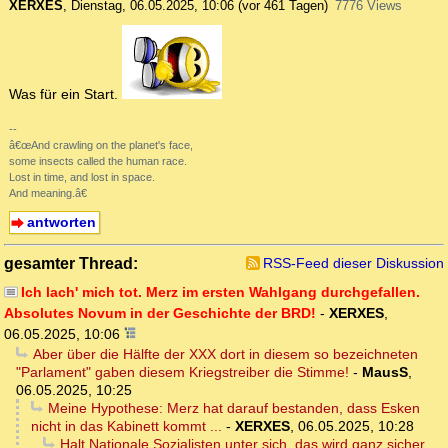
XERXES
,
Dienstag, 06.05.2025, 10:06
(vor 461 Tagen)
7776 Views
Was für ein Start.
--
â€œAnd crawling on the planet's face,
some insects called the human race.
Lost in time, and lost in space.
And meaning.â€
antworten
gesamter Thread:
RSS-Feed dieser Diskussion
Ich lach' mich tot. Merz im ersten Wahlgang durchgefallen.
Absolutes Novum in der Geschichte der BRD!
-
XERXES
,
06.05.2025, 10:06
Aber über die Hälfte der XXX dort in diesem so bezeichneten
"Parlament" gaben diesem Kriegstreiber die Stimme!
-
MausS
,
06.05.2025, 10:25
Meine Hypothese: Merz hat darauf bestanden, dass Esken
nicht in das Kabinett kommt ...
-
XERXES
,
06.05.2025, 10:28
Halt Nationale Sozialisten unter sich, das wird ganz sicher