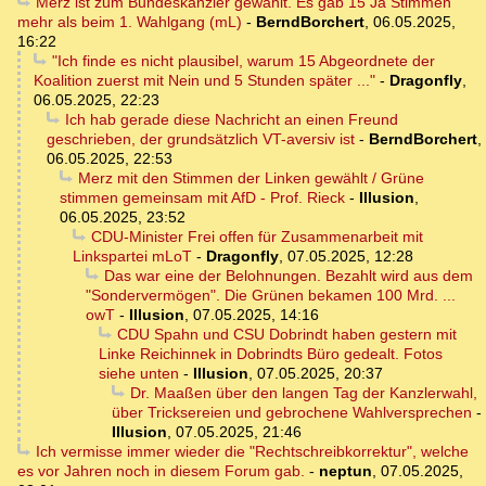
Merz ist zum Bundeskanzler gewählt. Es gab 15 Ja Stimmen
mehr als beim 1. Wahlgang (mL)
-
BerndBorchert
,
06.05.2025,
16:22
"Ich finde es nicht plausibel, warum 15 Abgeordnete der
Koalition zuerst mit Nein und 5 Stunden später ..."
-
Dragonfly
,
06.05.2025, 22:23
Ich hab gerade diese Nachricht an einen Freund
geschrieben, der grundsätzlich VT-aversiv ist
-
BerndBorchert
,
06.05.2025, 22:53
Merz mit den Stimmen der Linken gewählt / Grüne
stimmen gemeinsam mit AfD - Prof. Rieck
-
Illusion
,
06.05.2025, 23:52
CDU-Minister Frei offen für Zusammenarbeit mit
Linkspartei mLoT
-
Dragonfly
,
07.05.2025, 12:28
Das war eine der Belohnungen. Bezahlt wird aus dem
"Sondervermögen". Die Grünen bekamen 100 Mrd. ...
owT
-
Illusion
,
07.05.2025, 14:16
CDU Spahn und CSU Dobrindt haben gestern mit
Linke Reichinnek in Dobrindts Büro gedealt. Fotos
siehe unten
-
Illusion
,
07.05.2025, 20:37
Dr. Maaßen über den langen Tag der Kanzlerwahl,
über Tricksereien und gebrochene Wahlversprechen
-
Illusion
,
07.05.2025, 21:46
Ich vermisse immer wieder die "Rechtschreibkorrektur", welche
es vor Jahren noch in diesem Forum gab.
-
neptun
,
07.05.2025,