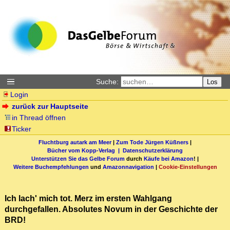
Suche:
Los
Login
zurück zur Hauptseite
in Thread öffnen
Ticker
Fluchtburg autark am Meer
|
Zum Tode Jürgen Küßners
|
Bücher vom Kopp-Verlag |
Datenschutzerklärung
Unterstützen Sie das Gelbe Forum
durch
Käufe bei Amazon
! |
Weitere Buchempfehlungen
und
Amazonnavigation
|
Cookie-Einstellungen
Ich lach' mich tot. Merz im ersten Wahlgang
durchgefallen. Absolutes Novum in der Geschichte der
BRD!