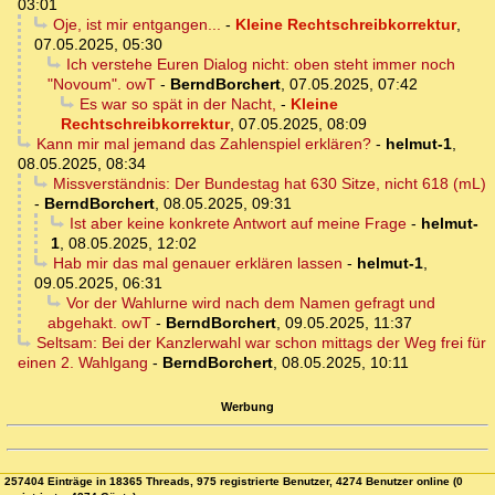
03:01
Oje, ist mir entgangen...
-
Kleine Rechtschreibkorrektur
,
07.05.2025, 05:30
Ich verstehe Euren Dialog nicht: oben steht immer noch
"Novoum". owT
-
BerndBorchert
,
07.05.2025, 07:42
Es war so spät in der Nacht,
-
Kleine
Rechtschreibkorrektur
,
07.05.2025, 08:09
Kann mir mal jemand das Zahlenspiel erklären?
-
helmut-1
,
08.05.2025, 08:34
Missverständnis: Der Bundestag hat 630 Sitze, nicht 618 (mL)
-
BerndBorchert
,
08.05.2025, 09:31
Ist aber keine konkrete Antwort auf meine Frage
-
helmut-
1
,
08.05.2025, 12:02
Hab mir das mal genauer erklären lassen
-
helmut-1
,
09.05.2025, 06:31
Vor der Wahlurne wird nach dem Namen gefragt und
abgehakt. owT
-
BerndBorchert
,
09.05.2025, 11:37
Seltsam: Bei der Kanzlerwahl war schon mittags der Weg frei für
einen 2. Wahlgang
-
BerndBorchert
,
08.05.2025, 10:11
Werbung
257404 Einträge in 18365 Threads, 975 registrierte Benutzer, 4274 Benutzer online (0