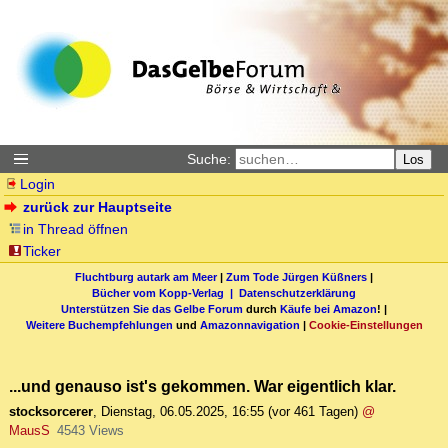
Suche:
Los
Login
zurück zur Hauptseite
in Thread öffnen
Ticker
Fluchtburg autark am Meer
|
Zum Tode Jürgen Küßners
|
Bücher vom Kopp-Verlag |
Datenschutzerklärung
Unterstützen Sie das Gelbe Forum
durch
Käufe bei Amazon
! |
Weitere Buchempfehlungen
und
Amazonnavigation
|
Cookie-Einstellungen
...und genauso ist's gekommen. War eigentlich klar.
stocksorcerer
,
Dienstag, 06.05.2025, 16:55
(vor 461 Tagen)
@
MausS
4543 Views