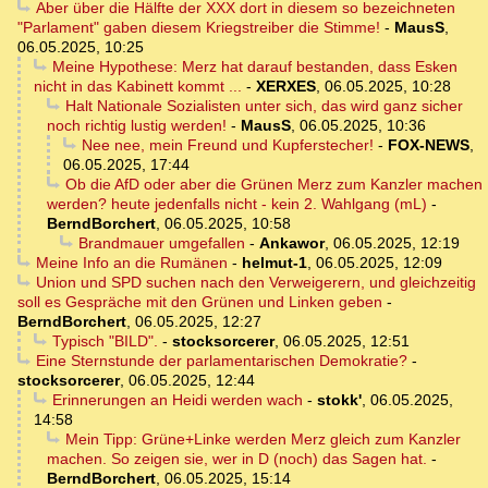
Aber über die Hälfte der XXX dort in diesem so bezeichneten
"Parlament" gaben diesem Kriegstreiber die Stimme!
-
MausS
,
06.05.2025, 10:25
Meine Hypothese: Merz hat darauf bestanden, dass Esken
nicht in das Kabinett kommt ...
-
XERXES
,
06.05.2025, 10:28
Halt Nationale Sozialisten unter sich, das wird ganz sicher
noch richtig lustig werden!
-
MausS
,
06.05.2025, 10:36
Nee nee, mein Freund und Kupferstecher!
-
FOX-NEWS
,
06.05.2025, 17:44
Ob die AfD oder aber die Grünen Merz zum Kanzler machen
werden? heute jedenfalls nicht - kein 2. Wahlgang (mL)
-
BerndBorchert
,
06.05.2025, 10:58
Brandmauer umgefallen
-
Ankawor
,
06.05.2025, 12:19
Meine Info an die Rumänen
-
helmut-1
,
06.05.2025, 12:09
Union und SPD suchen nach den Verweigerern, und gleichzeitig
soll es Gespräche mit den Grünen und Linken geben
-
BerndBorchert
,
06.05.2025, 12:27
Typisch "BILD".
-
stocksorcerer
,
06.05.2025, 12:51
Eine Sternstunde der parlamentarischen Demokratie?
-
stocksorcerer
,
06.05.2025, 12:44
Erinnerungen an Heidi werden wach
-
stokk'
,
06.05.2025,
14:58
Mein Tipp: Grüne+Linke werden Merz gleich zum Kanzler
machen. So zeigen sie, wer in D (noch) das Sagen hat.
-
BerndBorchert
,
06.05.2025, 15:14