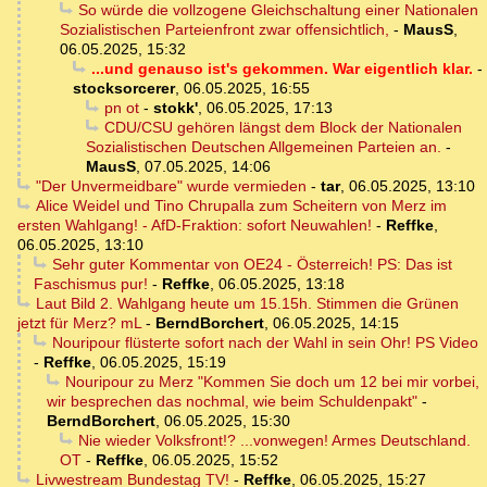
So würde die vollzogene Gleichschaltung einer Nationalen
Sozialistischen Parteienfront zwar offensichtlich,
-
MausS
,
06.05.2025, 15:32
...und genauso ist's gekommen. War eigentlich klar.
-
stocksorcerer
,
06.05.2025, 16:55
pn ot
-
stokk'
,
06.05.2025, 17:13
CDU/CSU gehören längst dem Block der Nationalen
Sozialistischen Deutschen Allgemeinen Parteien an.
-
MausS
,
07.05.2025, 14:06
"Der Unvermeidbare" wurde vermieden
-
tar
,
06.05.2025, 13:10
Alice Weidel und Tino Chrupalla zum Scheitern von Merz im
ersten Wahlgang! - AfD-Fraktion: sofort Neuwahlen!
-
Reffke
,
06.05.2025, 13:10
Sehr guter Kommentar von OE24 - Österreich! PS: Das ist
Faschismus pur!
-
Reffke
,
06.05.2025, 13:18
Laut Bild 2. Wahlgang heute um 15.15h. Stimmen die Grünen
jetzt für Merz? mL
-
BerndBorchert
,
06.05.2025, 14:15
Nouripour flüsterte sofort nach der Wahl in sein Ohr! PS Video
-
Reffke
,
06.05.2025, 15:19
Nouripour zu Merz "Kommen Sie doch um 12 bei mir vorbei,
wir besprechen das nochmal, wie beim Schuldenpakt"
-
BerndBorchert
,
06.05.2025, 15:30
Nie wieder Volksfront!? ...vonwegen! Armes Deutschland.
OT
-
Reffke
,
06.05.2025, 15:52
Livwestream Bundestag TV!
-
Reffke
,
06.05.2025, 15:27