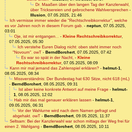
Dr. Maaßen über den langen Tag der Kanzlerwahl,
über Tricksereien und gebrochene Wahlversprechen
-
Illusion
,
07.05.2025, 21:46
Ich vermisse immer wieder die "Rechtschreibkorrektur", welche
es vor Jahren noch in diesem Forum gab.
-
neptun
,
07.05.2025,
03:01
Oje, ist mir entgangen...
-
Kleine Rechtschreibkorrektur
,
07.05.2025, 05:30
Ich verstehe Euren Dialog nicht: oben steht immer noch
"Novoum". owT
-
BerndBorchert
,
07.05.2025, 07:42
Es war so spät in der Nacht,
-
Kleine
Rechtschreibkorrektur
,
07.05.2025, 08:09
Kann mir mal jemand das Zahlenspiel erklären?
-
helmut-1
,
08.05.2025, 08:34
Missverständnis: Der Bundestag hat 630 Sitze, nicht 618 (mL)
-
BerndBorchert
,
08.05.2025, 09:31
Ist aber keine konkrete Antwort auf meine Frage
-
helmut-
1
,
08.05.2025, 12:02
Hab mir das mal genauer erklären lassen
-
helmut-1
,
09.05.2025, 06:31
Vor der Wahlurne wird nach dem Namen gefragt und
abgehakt. owT
-
BerndBorchert
,
09.05.2025, 11:37
Seltsam: Bei der Kanzlerwahl war schon mittags der Weg frei für
einen 2. Wahlgang
-
BerndBorchert
,
08.05.2025, 10:11