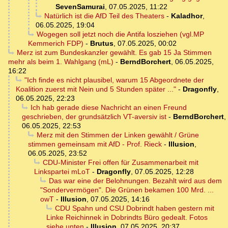
SevenSamurai
,
07.05.2025, 11:22
Natürlich ist die AfD Teil des Theaters
-
Kaladhor
,
06.05.2025, 19:04
Wogegen soll jetzt noch die Antifa losziehen (vgl.MP
Kemmerich FDP)
-
Brutus
,
07.05.2025, 00:02
Merz ist zum Bundeskanzler gewählt. Es gab 15 Ja Stimmen
mehr als beim 1. Wahlgang (mL)
-
BerndBorchert
,
06.05.2025,
16:22
"Ich finde es nicht plausibel, warum 15 Abgeordnete der
Koalition zuerst mit Nein und 5 Stunden später ..."
-
Dragonfly
,
06.05.2025, 22:23
Ich hab gerade diese Nachricht an einen Freund
geschrieben, der grundsätzlich VT-aversiv ist
-
BerndBorchert
,
06.05.2025, 22:53
Merz mit den Stimmen der Linken gewählt / Grüne
stimmen gemeinsam mit AfD - Prof. Rieck
-
Illusion
,
06.05.2025, 23:52
CDU-Minister Frei offen für Zusammenarbeit mit
Linkspartei mLoT
-
Dragonfly
,
07.05.2025, 12:28
Das war eine der Belohnungen. Bezahlt wird aus dem
"Sondervermögen". Die Grünen bekamen 100 Mrd. ...
owT
-
Illusion
,
07.05.2025, 14:16
CDU Spahn und CSU Dobrindt haben gestern mit
Linke Reichinnek in Dobrindts Büro gedealt. Fotos
siehe unten
-
Illusion
,
07.05.2025, 20:37