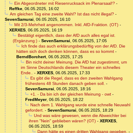
Ein Abgeordneter mit Riesenrucksack im Plenarsaal!?
-
Reffke
,
06.05.2025, 16:02
Am gleichen Tag eine zweite Wahl? Ist das nicht illegal?
-
SevenSamurai
,
06.05.2025, 16:10
Mit 2/3-Mehrheit angenommen. Inkl. AfD-Fraktion. (OT)
-
XERXES
,
06.05.2025, 16:19
Bestätigt eigentlich, dass der AfD auch alles egal ist.
(Ergänzung:)
-
SevenSamurai
,
06.05.2025, 17:05
Ich finde das auch erklärungsbedürftig von der AfD. Die
hätten sich doch denken können, dass es so kommt
-
BerndBorchert
,
06.05.2025, 17:25
Bin nicht deiner Meinung. Die AfD hat zugestimmt, um
im Sinne Deutschlands diesem Theater ein schnelles
Ende..
-
XERXES
,
06.05.2025, 17:33
Es gibt die Regel, dass es den zweiten Wahlgang
frühestens 48 Stunden danach geben soll.
-
SevenSamurai
,
06.05.2025, 18:16
+1. - Da bin ich der gleichen Meinung - owt
-
FredMeyer
,
06.05.2025, 18:22
Nach dem 1. Wahlgang wurde eine schnelle Neuwahl
gefordert.
-
SevenSamurai
,
06.05.2025, 18:29
Und was wäre gewesen, wenn die Abweichler bei
ihren "Nein" geblieben wären? (OT)
-
XERXES
,
06.05.2025, 18:59
Dann hätte es einen dritten Wahlgang gegeben.
-