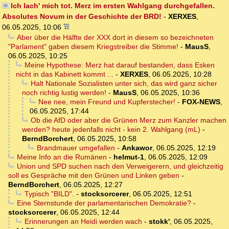
Ich lach' mich tot. Merz im ersten Wahlgang durchgefallen.
Absolutes Novum in der Geschichte der BRD!
-
XERXES
,
06.05.2025, 10:06
Aber über die Hälfte der XXX dort in diesem so bezeichneten
"Parlament" gaben diesem Kriegstreiber die Stimme!
-
MausS
,
06.05.2025, 10:25
Meine Hypothese: Merz hat darauf bestanden, dass Esken
nicht in das Kabinett kommt ...
-
XERXES
,
06.05.2025, 10:28
Halt Nationale Sozialisten unter sich, das wird ganz sicher
noch richtig lustig werden!
-
MausS
,
06.05.2025, 10:36
Nee nee, mein Freund und Kupferstecher!
-
FOX-NEWS
,
06.05.2025, 17:44
Ob die AfD oder aber die Grünen Merz zum Kanzler machen
werden? heute jedenfalls nicht - kein 2. Wahlgang (mL)
-
BerndBorchert
,
06.05.2025, 10:58
Brandmauer umgefallen
-
Ankawor
,
06.05.2025, 12:19
Meine Info an die Rumänen
-
helmut-1
,
06.05.2025, 12:09
Union und SPD suchen nach den Verweigerern, und gleichzeitig
soll es Gespräche mit den Grünen und Linken geben
-
BerndBorchert
,
06.05.2025, 12:27
Typisch "BILD".
-
stocksorcerer
,
06.05.2025, 12:51
Eine Sternstunde der parlamentarischen Demokratie?
-
stocksorcerer
,
06.05.2025, 12:44
Erinnerungen an Heidi werden wach
-
stokk'
,
06.05.2025,