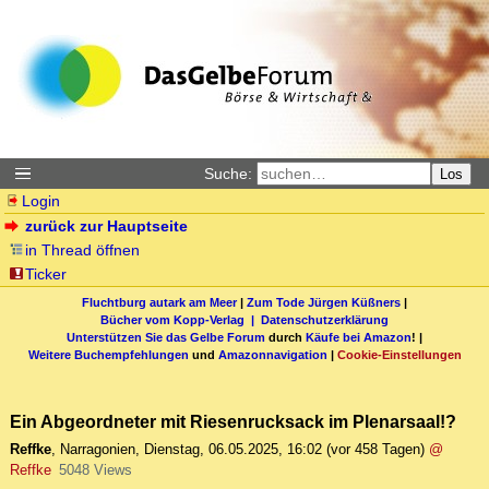
Suche:
Los
Login
zurück zur Hauptseite
in Thread öffnen
Ticker
Fluchtburg autark am Meer
|
Zum Tode Jürgen Küßners
|
Bücher vom Kopp-Verlag |
Datenschutzerklärung
Unterstützen Sie das Gelbe Forum
durch
Käufe bei Amazon
! |
Weitere Buchempfehlungen
und
Amazonnavigation
|
Cookie-Einstellungen
Ein Abgeordneter mit Riesenrucksack im Plenarsaal!?
Reffke
,
Narragonien
,
Dienstag, 06.05.2025, 16:02
(vor 458 Tagen)
@
Reffke
5048 Views