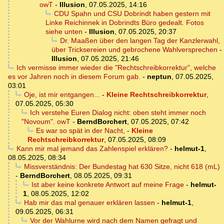
owT
-
Illusion
,
07.05.2025, 14:16
CDU Spahn und CSU Dobrindt haben gestern mit
Linke Reichinnek in Dobrindts Büro gedealt. Fotos
siehe unten
-
Illusion
,
07.05.2025, 20:37
Dr. Maaßen über den langen Tag der Kanzlerwahl,
über Tricksereien und gebrochene Wahlversprechen
-
Illusion
,
07.05.2025, 21:46
Ich vermisse immer wieder die "Rechtschreibkorrektur", welche
es vor Jahren noch in diesem Forum gab.
-
neptun
,
07.05.2025,
03:01
Oje, ist mir entgangen...
-
Kleine Rechtschreibkorrektur
,
07.05.2025, 05:30
Ich verstehe Euren Dialog nicht: oben steht immer noch
"Novoum". owT
-
BerndBorchert
,
07.05.2025, 07:42
Es war so spät in der Nacht,
-
Kleine
Rechtschreibkorrektur
,
07.05.2025, 08:09
Kann mir mal jemand das Zahlenspiel erklären?
-
helmut-1
,
08.05.2025, 08:34
Missverständnis: Der Bundestag hat 630 Sitze, nicht 618 (mL)
-
BerndBorchert
,
08.05.2025, 09:31
Ist aber keine konkrete Antwort auf meine Frage
-
helmut-
1
,
08.05.2025, 12:02
Hab mir das mal genauer erklären lassen
-
helmut-1
,
09.05.2025, 06:31
Vor der Wahlurne wird nach dem Namen gefragt und