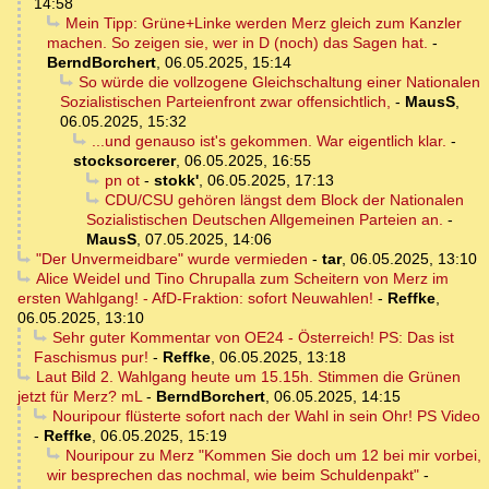
14:58
Mein Tipp: Grüne+Linke werden Merz gleich zum Kanzler
machen. So zeigen sie, wer in D (noch) das Sagen hat.
-
BerndBorchert
,
06.05.2025, 15:14
So würde die vollzogene Gleichschaltung einer Nationalen
Sozialistischen Parteienfront zwar offensichtlich,
-
MausS
,
06.05.2025, 15:32
...und genauso ist's gekommen. War eigentlich klar.
-
stocksorcerer
,
06.05.2025, 16:55
pn ot
-
stokk'
,
06.05.2025, 17:13
CDU/CSU gehören längst dem Block der Nationalen
Sozialistischen Deutschen Allgemeinen Parteien an.
-
MausS
,
07.05.2025, 14:06
"Der Unvermeidbare" wurde vermieden
-
tar
,
06.05.2025, 13:10
Alice Weidel und Tino Chrupalla zum Scheitern von Merz im
ersten Wahlgang! - AfD-Fraktion: sofort Neuwahlen!
-
Reffke
,
06.05.2025, 13:10
Sehr guter Kommentar von OE24 - Österreich! PS: Das ist
Faschismus pur!
-
Reffke
,
06.05.2025, 13:18
Laut Bild 2. Wahlgang heute um 15.15h. Stimmen die Grünen
jetzt für Merz? mL
-
BerndBorchert
,
06.05.2025, 14:15
Nouripour flüsterte sofort nach der Wahl in sein Ohr! PS Video
-
Reffke
,
06.05.2025, 15:19
Nouripour zu Merz "Kommen Sie doch um 12 bei mir vorbei,
wir besprechen das nochmal, wie beim Schuldenpakt"
-