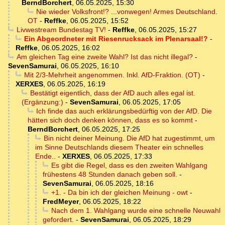
BerndBorchert
,
06.05.2025, 15:30
Nie wieder Volksfront!? ...vonwegen! Armes Deutschland.
OT
-
Reffke
,
06.05.2025, 15:52
Livwestream Bundestag TV!
-
Reffke
,
06.05.2025, 15:27
Ein Abgeordneter mit Riesenrucksack im Plenarsaal!?
-
Reffke
,
06.05.2025, 16:02
Am gleichen Tag eine zweite Wahl? Ist das nicht illegal?
-
SevenSamurai
,
06.05.2025, 16:10
Mit 2/3-Mehrheit angenommen. Inkl. AfD-Fraktion. (OT)
-
XERXES
,
06.05.2025, 16:19
Bestätigt eigentlich, dass der AfD auch alles egal ist.
(Ergänzung:)
-
SevenSamurai
,
06.05.2025, 17:05
Ich finde das auch erklärungsbedürftig von der AfD. Die
hätten sich doch denken können, dass es so kommt
-
BerndBorchert
,
06.05.2025, 17:25
Bin nicht deiner Meinung. Die AfD hat zugestimmt, um
im Sinne Deutschlands diesem Theater ein schnelles
Ende..
-
XERXES
,
06.05.2025, 17:33
Es gibt die Regel, dass es den zweiten Wahlgang
frühestens 48 Stunden danach geben soll.
-
SevenSamurai
,
06.05.2025, 18:16
+1. - Da bin ich der gleichen Meinung - owt
-
FredMeyer
,
06.05.2025, 18:22
Nach dem 1. Wahlgang wurde eine schnelle Neuwahl
gefordert.
-
SevenSamurai
,
06.05.2025, 18:29