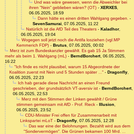
Und was wäre gewesen, wenn die Abweichler bei
ihren "Nein" geblieben wären? (OT)
-
XERXES
,
06.05.2025, 18:59
Dann hätte es einen dritten Wahlgang gegeben.
-
SevenSamurai
,
07.05.2025, 11:22
Natürlich ist die AfD Teil des Theaters
-
Kaladhor
,
06.05.2025, 19:04
Wogegen soll jetzt noch die Antifa losziehen (vgl.MP
Kemmerich FDP)
-
Brutus
,
07.05.2025, 00:02
Merz ist zum Bundeskanzler gewählt. Es gab 15 Ja Stimmen
mehr als beim 1. Wahlgang (mL)
-
BerndBorchert
,
06.05.2025,
16:22
"Ich finde es nicht plausibel, warum 15 Abgeordnete der
Koalition zuerst mit Nein und 5 Stunden später ..."
-
Dragonfly
,
06.05.2025, 22:23
Ich hab gerade diese Nachricht an einen Freund
geschrieben, der grundsätzlich VT-aversiv ist
-
BerndBorchert
,
06.05.2025, 22:53
Merz mit den Stimmen der Linken gewählt / Grüne
stimmen gemeinsam mit AfD - Prof. Rieck
-
Illusion
,
06.05.2025, 23:52
CDU-Minister Frei offen für Zusammenarbeit mit
Linkspartei mLoT
-
Dragonfly
,
07.05.2025, 12:28
Das war eine der Belohnungen. Bezahlt wird aus dem
"Sondervermögen". Die Grünen bekamen 100 Mrd. ...