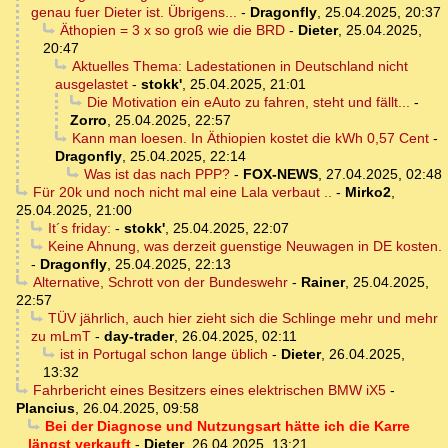
genau fuer Dieter ist. Übrigens...
-
Dragonfly
,
25.04.2025, 20:37
Äthopien = 3 x so groß wie die BRD
-
Dieter
,
25.04.2025,
20:47
Aktuelles Thema: Ladestationen in Deutschland nicht
ausgelastet
-
stokk'
,
25.04.2025, 21:01
Die Motivation ein eAuto zu fahren, steht und fällt...
-
Zorro
,
25.04.2025, 22:57
Kann man loesen. In Äthiopien kostet die kWh 0,57 Cent
-
Dragonfly
,
25.04.2025, 22:14
Was ist das nach PPP?
-
FOX-NEWS
,
27.04.2025, 02:48
Für 20k und noch nicht mal eine Lala verbaut ..
-
Mirko2
,
25.04.2025, 21:00
It´s friday:
-
stokk'
,
25.04.2025, 22:07
Keine Ahnung, was derzeit guenstige Neuwagen in DE kosten.
-
Dragonfly
,
25.04.2025, 22:13
Alternative, Schrott von der Bundeswehr
-
Rainer
,
25.04.2025,
22:57
TÜV jährlich, auch hier zieht sich die Schlinge mehr und mehr
zu mLmT
-
day-trader
,
26.04.2025, 02:11
ist in Portugal schon lange üblich
-
Dieter
,
26.04.2025,
13:32
Fahrbericht eines Besitzers eines elektrischen BMW iX5
-
Plancius
,
26.04.2025, 09:58
Bei der Diagnose und Nutzungsart hätte ich die Karre
längst verkauft
-
Dieter
,
26.04.2025, 13:21