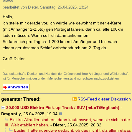
Views
bearbeitet von Dieter, Samstag, 26.04.2025, 13:24
Hallo,
ich stelle mir gerade vor, ich würde wie gewohnt mit ner e-Karre
(mit Anhänger 2-2,5to) gen Portugal fahren, dann ca. alle 100km
laden müssen. Wann soll ich dann ankommen.
So fahre ich pro Tag ca. 1.200 km mit Anhänger und bin nach
einem geruhsamen Schlaf zwischendurch am 2. Tag da.
Gruß Dieter
--
Das sektenhafte Denken und Handeln der Grünen und ihrer Anhänger und Wählerschaft
ist für Menschen mit gesundem Menschenverstand nur schwer nachzuvollziehen.
antworten
gesamter Thread:
RSS-Feed dieser Diskussion
20.000 USD Elektro Pick-up Truck / SUV [mLoT/Englisch]
-
Dragonfly
,
25.04.2025, 19:04
Elektro-Allradler sind erst dann kaufenswert, wenn sie sich in der
III. Welt etabliert haben.
-
Dieter
,
25.04.2025, 20:32
Lustig. Hatte irgendwie gedacht, ob das nicht trotz allem etwas