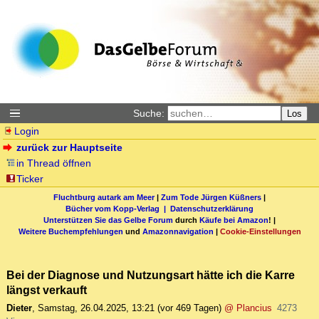
Suche:
Los
Login
zurück zur Hauptseite
in Thread öffnen
Ticker
Fluchtburg autark am Meer
|
Zum Tode Jürgen Küßners
|
Bücher vom Kopp-Verlag |
Datenschutzerklärung
Unterstützen Sie das Gelbe Forum
durch
Käufe bei Amazon
! |
Weitere Buchempfehlungen
und
Amazonnavigation
|
Cookie-Einstellungen
Bei der Diagnose und Nutzungsart hätte ich die Karre
längst verkauft
Dieter
,
Samstag, 26.04.2025, 13:21
(vor 469 Tagen)
@ Plancius
4273