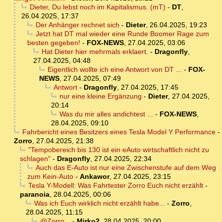
Dieter, Du lebst noch im Kapitalismus. (mT)
-
DT
,
26.04.2025, 17:37
Der Anhänger rechnet sich
-
Dieter
,
26.04.2025, 19:23
Jetzt hat DT mal wieder eine Runde Boomer Rage zum
besten gegeben!
-
FOX-NEWS
,
27.04.2025, 03:06
Hat Dieter hier mehrmals erklaert.
-
Dragonfly
,
27.04.2025, 04:48
Eigentlich wollte ich eine Antwort von DT ...
-
FOX-
NEWS
,
27.04.2025, 07:49
Antwort
-
Dragonfly
,
27.04.2025, 17:45
nur eine kleine Ergänzung
-
Dieter
,
27.04.2025,
20:14
Was du mir alles andichtest ...
-
FOX-NEWS
,
28.04.2025, 09:10
Fahrbericht eines Besitzers eines Tesla Model Y Performance
-
Zorro
,
27.04.2025, 21:38
"Tempobereich bis 130 ist ein eAuto wirtschaftlich nicht zu
schlagen"
-
Dragonfly
,
27.04.2025, 22:34
Auch das E-Auto ist nur eine Zwischenstufe auf dem Weg
zum Kein-Auto
-
Ankawor
,
27.04.2025, 23:15
Tesla Y-Modell: Was Fahrtester Zorro Euch nicht erzählt
-
paranoia
,
28.04.2025, 00:06
Was ich Euch wirklich nicht erzählt habe...
-
Zorro
,
28.04.2025, 11:15
@Zorro ..
-
Mirko2
,
28.04.2025, 20:00