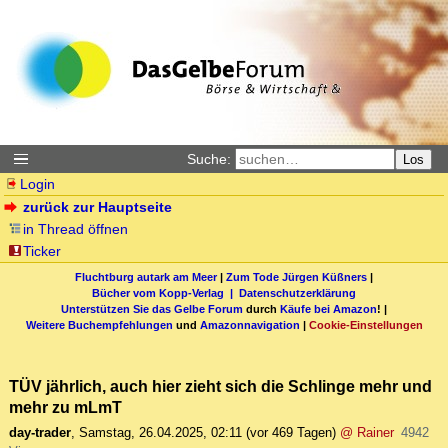
Suche:
Los
Login
zurück zur Hauptseite
in Thread öffnen
Ticker
Fluchtburg autark am Meer
|
Zum Tode Jürgen Küßners
|
Bücher vom Kopp-Verlag |
Datenschutzerklärung
Unterstützen Sie das Gelbe Forum
durch
Käufe bei Amazon
! |
Weitere Buchempfehlungen
und
Amazonnavigation
|
Cookie-Einstellungen
TÜV jährlich, auch hier zieht sich die Schlinge mehr und
mehr zu mLmT
day-trader
,
Samstag, 26.04.2025, 02:11
(vor 469 Tagen)
@ Rainer
4942