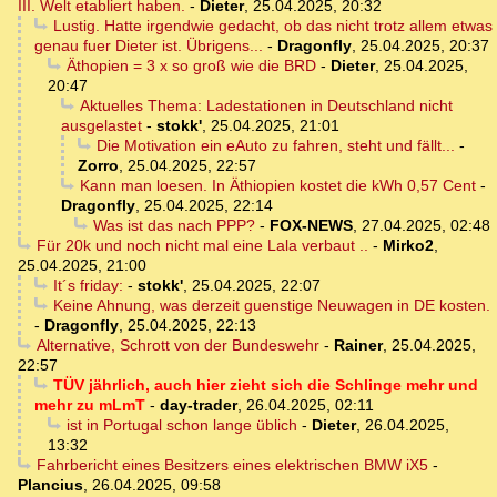
III. Welt etabliert haben.
-
Dieter
,
25.04.2025, 20:32
Lustig. Hatte irgendwie gedacht, ob das nicht trotz allem etwas
genau fuer Dieter ist. Übrigens...
-
Dragonfly
,
25.04.2025, 20:37
Äthopien = 3 x so groß wie die BRD
-
Dieter
,
25.04.2025,
20:47
Aktuelles Thema: Ladestationen in Deutschland nicht
ausgelastet
-
stokk'
,
25.04.2025, 21:01
Die Motivation ein eAuto zu fahren, steht und fällt...
-
Zorro
,
25.04.2025, 22:57
Kann man loesen. In Äthiopien kostet die kWh 0,57 Cent
-
Dragonfly
,
25.04.2025, 22:14
Was ist das nach PPP?
-
FOX-NEWS
,
27.04.2025, 02:48
Für 20k und noch nicht mal eine Lala verbaut ..
-
Mirko2
,
25.04.2025, 21:00
It´s friday:
-
stokk'
,
25.04.2025, 22:07
Keine Ahnung, was derzeit guenstige Neuwagen in DE kosten.
-
Dragonfly
,
25.04.2025, 22:13
Alternative, Schrott von der Bundeswehr
-
Rainer
,
25.04.2025,
22:57
TÜV jährlich, auch hier zieht sich die Schlinge mehr und
mehr zu mLmT
-
day-trader
,
26.04.2025, 02:11
ist in Portugal schon lange üblich
-
Dieter
,
26.04.2025,
13:32
Fahrbericht eines Besitzers eines elektrischen BMW iX5
-
Plancius
,
26.04.2025, 09:58