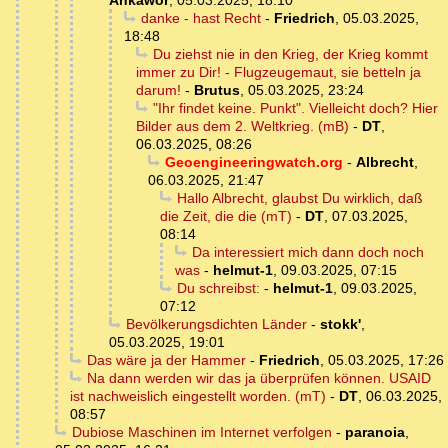
Ankawor
,
05.03.2025, 18:10
danke - hast Recht
-
Friedrich
,
05.03.2025,
18:48
Du ziehst nie in den Krieg, der Krieg kommt
immer zu Dir! - Flugzeugemaut, sie betteln ja
darum!
-
Brutus
,
05.03.2025, 23:24
"Ihr findet keine. Punkt". Vielleicht doch? Hier
Bilder aus dem 2. Weltkrieg. (mB)
-
DT
,
06.03.2025, 08:26
Geoengineeringwatch.org
-
Albrecht
,
06.03.2025, 21:47
Hallo Albrecht, glaubst Du wirklich, daß
die Zeit, die die (mT)
-
DT
,
07.03.2025,
08:14
Da interessiert mich dann doch noch
was
-
helmut-1
,
09.03.2025, 07:15
Du schreibst:
-
helmut-1
,
09.03.2025,
07:12
Bevölkerungsdichten Länder
-
stokk'
,
05.03.2025, 19:01
Das wäre ja der Hammer
-
Friedrich
,
05.03.2025, 17:26
Na dann werden wir das ja überprüfen können. USAID
ist nachweislich eingestellt worden. (mT)
-
DT
,
06.03.2025,
08:57
Dubiose Maschinen im Internet verfolgen
-
paranoia
,