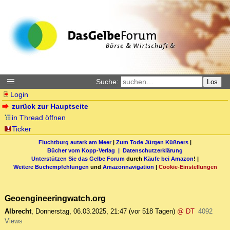
Suche:
Los
Login
zurück zur Hauptseite
in Thread öffnen
Ticker
Fluchtburg autark am Meer
|
Zum Tode Jürgen Küßners
|
Bücher vom Kopp-Verlag |
Datenschutzerklärung
Unterstützen Sie das Gelbe Forum
durch
Käufe bei Amazon
! |
Weitere Buchempfehlungen
und
Amazonnavigation
|
Cookie-Einstellungen
Geoengineeringwatch.org
Albrecht
,
Donnerstag, 06.03.2025, 21:47
(vor 518 Tagen)
@ DT
4092
Views