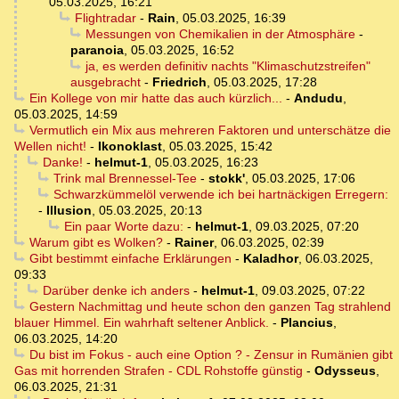
05.03.2025, 16:21
Flightradar
-
Rain
,
05.03.2025, 16:39
Messungen von Chemikalien in der Atmosphäre
-
paranoia
,
05.03.2025, 16:52
ja, es werden definitiv nachts "Klimaschutzstreifen"
ausgebracht
-
Friedrich
,
05.03.2025, 17:28
Ein Kollege von mir hatte das auch kürzlich...
-
Andudu
,
05.03.2025, 14:59
Vermutlich ein Mix aus mehreren Faktoren und unterschätze die
Wellen nicht!
-
Ikonoklast
,
05.03.2025, 15:42
Danke!
-
helmut-1
,
05.03.2025, 16:23
Trink mal Brennessel-Tee
-
stokk'
,
05.03.2025, 17:06
Schwarzkümmelöl verwende ich bei hartnäckigen Erregern:
-
Illusion
,
05.03.2025, 20:13
Ein paar Worte dazu:
-
helmut-1
,
09.03.2025, 07:20
Warum gibt es Wolken?
-
Rainer
,
06.03.2025, 02:39
Gibt bestimmt einfache Erklärungen
-
Kaladhor
,
06.03.2025,
09:33
Darüber denke ich anders
-
helmut-1
,
09.03.2025, 07:22
Gestern Nachmittag und heute schon den ganzen Tag strahlend
blauer Himmel. Ein wahrhaft seltener Anblick.
-
Plancius
,
06.03.2025, 14:20
Du bist im Fokus - auch eine Option ? - Zensur in Rumänien gibt
Gas mit horrenden Strafen - CDL Rohstoffe günstig
-
Odysseus
,
06.03.2025, 21:31