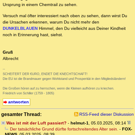
Ursprung in einem Chemtrail zu sehen.
Versuch mal öfter interessiert nach oben zu sehen, dann wirst Du
die Ursachen erkennen, warum Du nicht mehr den
DUNKELBLAUEN
Himmel, den Du vielleicht aus Deiner Kindheit
noch in Erinnerung hast, siehst.
Gruß
Albrecht
--
SCHEITERT DER €URO, ENDET DIE KNECHTSCHAFT!
Die EU ist die Brandmauer gegen Wohlstand und Prosperität in den Mitgliedsländern!
Die Großen hören auf zu herrschen, wenn die Kleinen aufhören zu kriechen.
Friedrich von Schiller (1759 - 1805)
antworten
gesamter Thread:
RSS-Feed dieser Diskussion
Was ist mit der Luft passiert?
-
helmut-1
,
05.03.2025, 08:14
Der tatsächliche Grund dürfte fortschreitendes Alter sein.
-
FOX-
NEWS
,
05.03.2025, 08:39