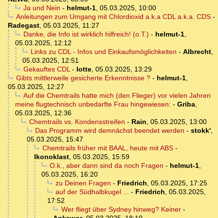
Ja und Nein
-
helmut-1
,
05.03.2025, 10:00
Anleitungen zum Umgang mit Chlordioxid a.k.a CDL a.k.a. CDS
-
Radegast
,
05.03.2025, 11:27
Danke, die Info ist wirklich hilfreich! (o.T.)
-
helmut-1
,
05.03.2025, 12:12
Links zu CDL - Infos und Einkaufsmöglichkeiten
-
Albrecht
,
05.03.2025, 12:51
Gekauftes CDL
-
lotte
,
05.03.2025, 13:29
Gibts mittlerweile gesicherte Erkenntnisse ?
-
helmut-1
,
05.03.2025, 12:27
Auf die Chemtrails hatte mich (den Flieger) vor vielen Jahren
meine flugtechnisch unbedarfte Frau hingewiesen:
-
Griba
,
05.03.2025, 12:36
Chemtrails vs. Kondensstreifen
-
Rain
,
05.03.2025, 13:00
Das Programm wird demnächst beendet werden
-
stokk'
,
05.03.2025, 15:47
Chemtrails früher mit BAAL, heute mit ABS
-
Ikonoklast
,
05.03.2025, 15:59
O.k., aber dann sind da noch Fragen
-
helmut-1
,
05.03.2025, 16:20
zu Deinen Fragen
-
Friedrich
,
05.03.2025, 17:25
auf der Südhalbkugel ...
-
Friedrich
,
05.03.2025,
17:52
Wer fliegt über Sydney hinweg? Keiner
-