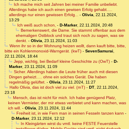
Ich mache mich seit Jahren bei meiner Familie unbeliebt.
Allerdings habe ich auch einen gewisen Erfolg gehabt.....
allerdings nur einen gewissen Erfolg...
-
Olivia
,
22.11.2024,
13:29
Ich weiß auch schon,
-
D-Marker
,
22.11.2024, 20:48
Bemerkenswert, die Dame. Sie stammt offenbar aus dem
ehemaligen Ostblock und traut sich noch zu sagen, was sie
denkt.
-
Olivia
,
23.11.2024, 11:03
Wenn ihr so in der Wohnung heizen wollt, dann kauft bitte, bitte,
bitte ein Kohlenmonoxid-Warngerät. (kwT)
-
SevenSamurai
,
22.11.2024, 18:44
Jepp, wichtig, bei Bedarf kleine Geschichte zu (OwT)
-
D-
Marker
,
23.11.2024, 11:09
Sicher. Allerdings haben die Leute früher auch mit diesen
Dingen geheizt..... ohne ein solches Gerät. Die haben
regelmäßig gelüftet.
-
Olivia
,
23.11.2024, 11:27
Hallo Olivia, das ist doch viel zu viel. (mT)
-
DT
,
22.11.2024,
23:18
Mensch, das ist nicht für mich. Ich habe genügend Platz,
keinen Vermieter, der mir etwas verbietet und kann machen, was
ich will.
-
Olivia
,
23.11.2024, 11:44
Freiheit ist, in wie Fern man in seinen Fesseln tanzen kann
-
D-Marker
,
23.11.2024, 12:12
In Kleingärten wirst du vmtl. keine FESTE Feuerstelle
installieren dürfen. Mobile Geräte sind vmtl. nicht dadurch