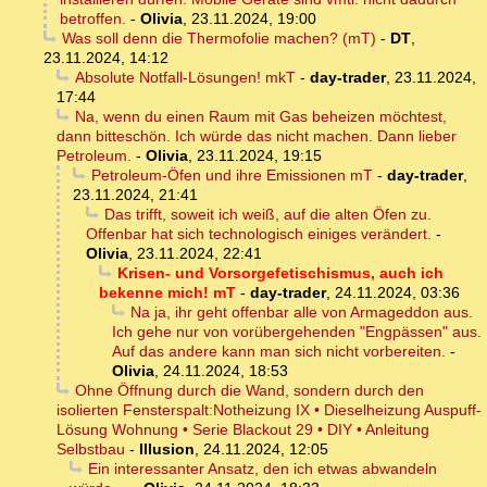
betroffen.
-
Olivia
,
23.11.2024, 19:00
Was soll denn die Thermofolie machen? (mT)
-
DT
,
23.11.2024, 14:12
Absolute Notfall-Lösungen! mkT
-
day-trader
,
23.11.2024,
17:44
Na, wenn du einen Raum mit Gas beheizen möchtest,
dann bitteschön. Ich würde das nicht machen. Dann lieber
Petroleum.
-
Olivia
,
23.11.2024, 19:15
Petroleum-Öfen und ihre Emissionen mT
-
day-trader
,
23.11.2024, 21:41
Das trifft, soweit ich weiß, auf die alten Öfen zu.
Offenbar hat sich technologisch einiges verändert.
-
Olivia
,
23.11.2024, 22:41
Krisen- und Vorsorgefetischismus, auch ich
bekenne mich! mT
-
day-trader
,
24.11.2024, 03:36
Na ja, ihr geht offenbar alle von Armageddon aus.
Ich gehe nur von vorübergehenden "Engpässen" aus.
Auf das andere kann man sich nicht vorbereiten.
-
Olivia
,
24.11.2024, 18:53
Ohne Öffnung durch die Wand, sondern durch den
isolierten Fensterspalt:Notheizung IX • Dieselheizung Auspuff-
Lösung Wohnung • Serie Blackout 29 • DIY • Anleitung
Selbstbau
-
Illusion
,
24.11.2024, 12:05
Ein interessanter Ansatz, den ich etwas abwandeln