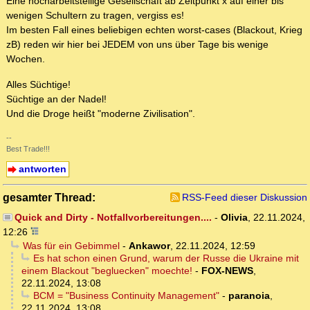
Eine hocharbeitsteilige Gesellschaft ab Zeitpunkt x auf einer bis
wenigen Schultern zu tragen, vergiss es!
Im besten Fall eines beliebigen echten worst-cases (Blackout, Krieg
zB) reden wir hier bei JEDEM von uns über Tage bis wenige
Wochen.
Alles Süchtige!
Süchtige an der Nadel!
Und die Droge heißt "moderne Zivilisation".
--
Best Trade!!!
antworten
gesamter Thread:
RSS-Feed dieser Diskussion
Quick and Dirty - Notfallvorbereitungen....
-
Olivia
,
22.11.2024,
12:26
Was für ein Gebimmel
-
Ankawor
,
22.11.2024, 12:59
Es hat schon einen Grund, warum der Russe die Ukraine mit
einem Blackout "begluecken" moechte!
-
FOX-NEWS
,
22.11.2024, 13:08
BCM = "Business Continuity Management"
-
paranoia
,
22.11.2024, 13:08