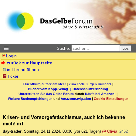
Suche:
Los
Login
zurück zur Hauptseite
in Thread öffnen
Ticker
Fluchtburg autark am Meer
|
Zum Tode Jürgen Küßners
|
Bücher vom Kopp-Verlag |
Datenschutzerklärung
Unterstützen Sie das Gelbe Forum
durch
Käufe bei Amazon
! |
Weitere Buchempfehlungen
und
Amazonnavigation
|
Cookie-Einstellungen
Krisen- und Vorsorgefetischismus, auch ich bekenne
mich! mT
day-trader
,
Sonntag, 24.11.2024, 03:36
(vor 621 Tagen)
@ Olivia
2452