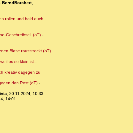
-
BerndBorchert
,
ten rollen und bald auch
Joe-Geschreibsel. (oT)
-
enen Blase rausstreckt (oT)
l es so klein ist....
-
ich kreativ dagegen zu
e gegen den Rest (oT)
-
ivia
,
20.11.2024, 10:33
4, 14:01