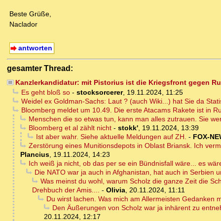
Beste Grüße,
Naclador
antworten
gesamter Thread:
Kanzlerkandidatur: mit Pistorius ist die Kriegsfront gegen Ru
Es geht bloß so
-
stocksorcerer
,
19.11.2024, 11:25
Weidel ex Goldman-Sachs: Laut ? (auch Wiki...) hat Sie da Stat
Bloomberg meldet um 10.49. Die erste Atacams Rakete ist in R
Menschen die so etwas tun, kann man alles zutrauen. Sie w
Bloomberg et al zählt nicht
-
stokk'
,
19.11.2024, 13:39
Ist aber wahr. Siehe aktuelle Meldungen auf ZH.
-
FOX-NE
Zerstörung eines Munitionsdepots in Oblast Briansk. Ich vermut
Plancius
,
19.11.2024, 14:23
Ich weiß ja nicht, ob das per se ein Bündnisfall wäre... es wär
Die NATO war ja auch in Afghanistan, hat auch in Serbien
Was meinst du wohl, warum Scholz die ganze Zeit die Schna
Drehbuch der Amis....
-
Olivia
,
20.11.2024, 11:11
Du wirst lachen. Was mich am Allermeisten Gedanken mach
Den Äußerungen von Scholz war ja inhärent zu entnehm
20.11.2024, 12:17