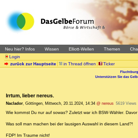
Neu hier? Infos
Wissen
Elliott-Wellen
Themen
Char
Login
zurück zur Hauptseite
in Thread öffnen
Ticker
Fluchtburg
Unterstützen Sie das Gel
Irrtum, lieber nereus.
Naclador
,
Göttingen
,
Mittwoch, 20.11.2024, 14:34
@ nereus
5619 Views
Wie kommst Du nur auf sowas? Zuletzt war ich BSW-Wähler. Davor d
Was soll man machen bei der lausigen Auswahl in diesem Land?!
FDP! Im Traume nicht!