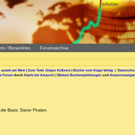
ts / Börsenlinks
Forumsarchive
 autark am Meer
|
Zum Tode Jürgen Küßners
|
Bücher vom Kopp-Verlag |
Datenschut
be Forum
durch
Käufe bei Amazon
! |
Weitere Buchempfehlungen
und
Amazonnavigat
ie Basis. Davor Piraten.