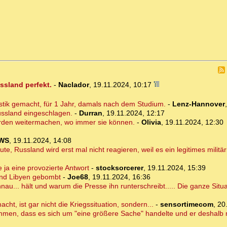
ssland perfekt.
-
Naclador
,
19.11.2024, 10:17
istik gemacht, für 1 Jahr, damals nach dem Studium.
-
Lenz-Hannover
ussland eingeschlagen.
-
Durran
,
19.11.2024, 12:17
erden weitermachen, wo immer sie können.
-
Olivia
,
19.11.2024, 12:30
WS
,
19.11.2024, 14:08
e, Russland wird erst mal nicht reagieren, weil es ein legitimes militä
e ja eine provozierte Antwort
-
stocksorcerer
,
19.11.2024, 15:39
 und Libyen gebombt
-
Joe68
,
19.11.2024, 16:36
u... hält und warum die Presse ihn runterschreibt..... Die ganze Situ
t, ist gar nicht die Kriegssituation, sondern...
-
sensortimecom
,
20
en, dass es sich um "eine größere Sache" handelte und er deshalb nic