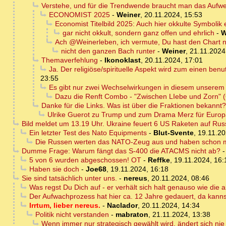
Verstehe, und für die Trendwende braucht man das Auf
ECONOMIST 2025
-
Weiner
,
20.11.2024, 15:53
Economist Titelbild 2025: Auch hier okkulte Symbolik
gar nicht okkult, sondern ganz offen und ehrlich
-
W
Ach @Weinerleben, ich vermute, Du hast den Chart n
nicht den ganzen Bach runter
-
Weiner
,
21.11.2024
Themaverfehlung
-
Ikonoklast
,
20.11.2024, 17:01
Ja. Der religiöse/spirituelle Aspekt wird zum einen be
23:55
Es gibt nur zwei Wechselwirkungen in diesem unserem
Dazu die Renft Combo - "Zwischen LIebe und Zorn" 
Danke für die Links. Was ist über die Fraktionen bekannt?
Ulrike Guerot zu Trump und zum Drama Merz für Europa.
Bild meldet um 13.19 Uhr. Ukraine feuert 6 US Raketen auf Rus
Ein letzter Test des Nato Equipments
-
Blut-Svente
,
19.11.20
Die Russen werten das NATO-Zeug aus und haben schon mo
Dumme Frage: Warum fängt das S-400 die ATACMS nicht ab?
5 von 6 wurden abgeschossen! OT
-
Reffke
,
19.11.2024, 16:
Haben sie doch
-
Joe68
,
19.11.2024, 16:18
Sie sind tatsächlich unter uns.
-
nereus
,
20.11.2024, 08:46
Was regst Du Dich auf - er verhält sich halt genauso wie die 
Der Aufwachprozess hat hier ca. 12 Jahre gedauert, da kann
Irrtum, lieber nereus.
-
Naclador
,
20.11.2024, 14:34
Politik nicht verstanden
-
mabraton
,
21.11.2024, 13:38
Wenn immer nur strategisch gewählt wird, ändert sich nie