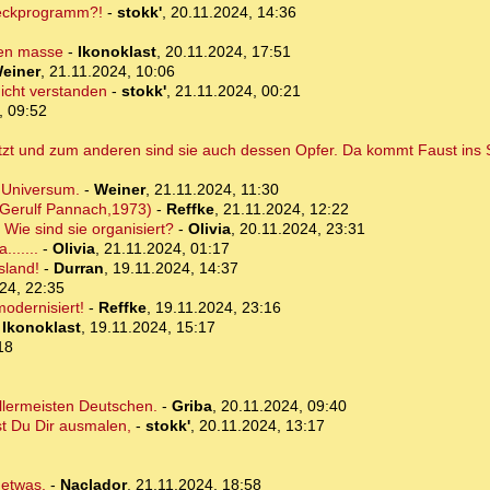
weckprogramm?!
-
stokk'
,
20.11.2024, 14:36
 en masse
-
Ikonoklast
,
20.11.2024, 17:51
einer
,
21.11.2024, 10:06
icht verstanden
-
stokk'
,
21.11.2024, 00:21
, 09:52
nutzt und zum anderen sind sie auch dessen Opfer. Da kommt Faust ins S
 Universum.
-
Weiner
,
21.11.2024, 11:30
(Gerulf Pannach,1973)
-
Reffke
,
21.11.2024, 12:22
 Wie sind sie organisiert?
-
Olivia
,
20.11.2024, 23:31
......
-
Olivia
,
21.11.2024, 01:17
sland!
-
Durran
,
19.11.2024, 14:37
24, 22:35
dernisiert!
-
Reffke
,
19.11.2024, 23:16
-
Ikonoklast
,
19.11.2024, 15:17
18
allermeisten Deutschen.
-
Griba
,
20.11.2024, 09:40
st Du Dir ausmalen,
-
stokk'
,
20.11.2024, 13:17
 etwas.
-
Naclador
,
21.11.2024, 18:58