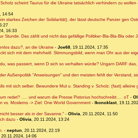
 Scholz scheint Taurus für die Ukraine tatsächlich verhindern zu wollen
, 14:54
(ein starkes Zeichen der Solidarität), der lässt deutsche Panzer gen Os
6:27
24, 16:33
r Stunde. Das zählt und nicht das gefällige Politiker-Bla-Bla-Bla oder 
tenlos dazu?, an die Ukraine
-
Joe68
,
19.11.2024, 17:35
Deckt sich mit dem mehrheitl. Stimmungsbild, wenn man Ohr aus der eig
u, was passiert, wenn D sich so verhalten würde? Ungarn DARF das, wei
 der Außenpolitik "Anweisungen" und den meisten fehlt der Verstand, s
lls mit sich selber. Bewundere Mut u. Standing v. Scholz: (fast) allein
m redet? ..... und warum die Presse Pistorius hochschreibt..... oT
-
Ol
isten vs. Moslems -> Ziel: One World Government
-
Ikonoklast
,
19.11.202
, nicht besser als in der Savanne."
-
Olivia
,
20.11.2024, 11:50
och dazu
-
Olivia
,
20.11.2024, 13:24
n.
-
neptun
,
20.11.2024, 22:19
,
20.11.2024, 14:06