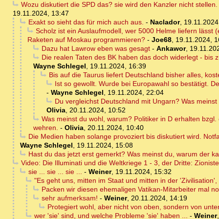
Wozu diskutiert die SPD das? sie wird den Kanzler nicht stellen.
19.11.2024, 13:47
Exakt so sieht das für mich auch aus.
-
Naclador
,
19.11.2024
Scholz ist ein Auslaufmodell, wer 5000 Helme liefern lässt 
Raketen auf Moskau programmieren?
-
Joe68
,
19.11.2024, 1
Dazu hat Lawrow eben was gesagt
-
Ankawor
,
19.11.20
Die realen Taten des BK haben das doch widerlegt - bis zu
Wayne Schlegel
,
19.11.2024, 16:39
Bis auf die Taurus liefert Deutschland bisher alles, kos
Ist so gewollt. Wurde bei Europawahl so bestätigt. 
-
Wayne Schlegel
,
19.11.2024, 22:04
Du vergleichst Deutschland mit Ungarn? Was meinst d
Olivia
,
20.11.2024, 10:52
Was meinst du wohl, warum? Politiker in D erhalten bzgl.
wehren.
-
Olivia
,
20.11.2024, 10:40
Die Medien haben solange provoziert bis diskutiert wird. Notfa
Wayne Schlegel
,
19.11.2024, 15:08
Hast du das jetzt erst gemerkt? Was meinst du, warum der kau
Video: Die Illuminati und die Weltkriege 1 - 3, der Dritte: Zion
sie ... sie ... sie ...
-
Weiner
,
19.11.2024, 15:32
"Es geht uns, mitten im Staat und mitten in der 'Zivilisation'
Packen wir diesen ehemaligen Vatikan-Mitarbeiter mal n
sehr aufmerksam!
-
Weiner
,
20.11.2024, 14:19
Protegiert wohl, aber nicht von oben, sondern von unte
wer 'sie' sind, und welche Probleme 'sie' haben ...
-
Weiner