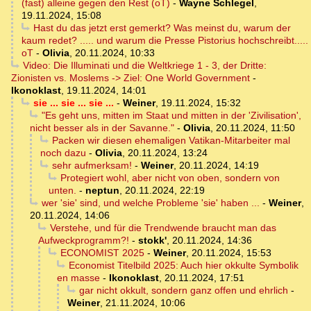
(fast) alleine gegen den Rest (oT)
-
Wayne Schlegel
,
19.11.2024, 15:08
Hast du das jetzt erst gemerkt? Was meinst du, warum der
kaum redet? ..... und warum die Presse Pistorius hochschreibt.....
oT
-
Olivia
,
20.11.2024, 10:33
Video: Die Illuminati und die Weltkriege 1 - 3, der Dritte:
Zionisten vs. Moslems -> Ziel: One World Government
-
Ikonoklast
,
19.11.2024, 14:01
sie ... sie ... sie ...
-
Weiner
,
19.11.2024, 15:32
"Es geht uns, mitten im Staat und mitten in der 'Zivilisation',
nicht besser als in der Savanne."
-
Olivia
,
20.11.2024, 11:50
Packen wir diesen ehemaligen Vatikan-Mitarbeiter mal
noch dazu
-
Olivia
,
20.11.2024, 13:24
sehr aufmerksam!
-
Weiner
,
20.11.2024, 14:19
Protegiert wohl, aber nicht von oben, sondern von
unten.
-
neptun
,
20.11.2024, 22:19
wer 'sie' sind, und welche Probleme 'sie' haben ...
-
Weiner
,
20.11.2024, 14:06
Verstehe, und für die Trendwende braucht man das
Aufweckprogramm?!
-
stokk'
,
20.11.2024, 14:36
ECONOMIST 2025
-
Weiner
,
20.11.2024, 15:53
Economist Titelbild 2025: Auch hier okkulte Symbolik
en masse
-
Ikonoklast
,
20.11.2024, 17:51
gar nicht okkult, sondern ganz offen und ehrlich
-
Weiner
,
21.11.2024, 10:06