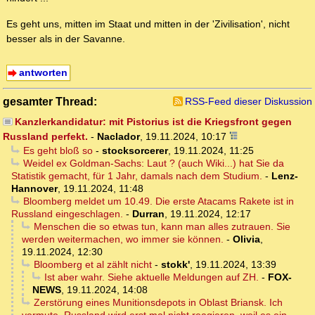
Es geht uns, mitten im Staat und mitten in der 'Zivilisation', nicht
besser als in der Savanne.
antworten
gesamter Thread:
RSS-Feed dieser Diskussion
Kanzlerkandidatur: mit Pistorius ist die Kriegsfront gegen
Russland perfekt.
-
Naclador
,
19.11.2024, 10:17
Es geht bloß so
-
stocksorcerer
,
19.11.2024, 11:25
Weidel ex Goldman-Sachs: Laut ? (auch Wiki...) hat Sie da
Statistik gemacht, für 1 Jahr, damals nach dem Studium.
-
Lenz-
Hannover
,
19.11.2024, 11:48
Bloomberg meldet um 10.49. Die erste Atacams Rakete ist in
Russland eingeschlagen.
-
Durran
,
19.11.2024, 12:17
Menschen die so etwas tun, kann man alles zutrauen. Sie
werden weitermachen, wo immer sie können.
-
Olivia
,
19.11.2024, 12:30
Bloomberg et al zählt nicht
-
stokk'
,
19.11.2024, 13:39
Ist aber wahr. Siehe aktuelle Meldungen auf ZH.
-
FOX-
NEWS
,
19.11.2024, 14:08
Zerstörung eines Munitionsdepots in Oblast Briansk. Ich