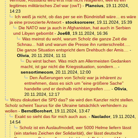
vermute, Russland wird erst mal nicht reagieren, weil es ein
legitimes militärisches Ziel war (owT)
-
Plancius
,
19.11.2024,
14:23
Ich weiß ja nicht, ob das per se ein Bündnisfall wäre... es wäre
ja eine provozierte Antwort
-
stocksorcerer
,
19.11.2024, 15:39
Die NATO war ja auch in Afghanistan, hat auch in Serbien
und Libyen gebombt
-
Joe68
,
19.11.2024, 16:36
Was meinst du wohl, warum Scholz die ganze Zeit die
Schnau... hält und warum die Presse ihn runterschreibt.....
Die ganze Situation entspricht dem Drehbuch der Amis....
-
Olivia
,
20.11.2024, 11:11
Du wirst lachen. Was mich am Allermeisten Gedanken
macht, ist gar nicht die Kriegssituation, sondern...
-
sensortimecom
,
20.11.2024, 12:00
Den Äußerungen von Scholz war ja inhärent zu
entnehmen, dass es sich um "eine größere Sache"
handelte und er deshalb nicht eingreifen .....
-
Olivia
,
20.11.2024, 12:17
Wozu diskutiert die SPD das? sie wird den Kanzler nicht stellen.
Scholz scheint Taurus für die Ukraine tatsächlich verhindern zu
wollen
-
BerndBorchert
,
19.11.2024, 13:47
Exakt so sieht das für mich auch aus.
-
Naclador
,
19.11.2024,
14:54
Scholz ist ein Auslaufmodell, wer 5000 Helme liefern lässt
(ein starkes Zeichen der Solidarität), der lässt deutsche