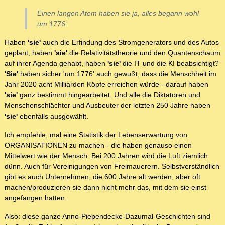
Einen langen Atem haben sie ja, alles begann wohl
um 1776:
Haben
'sie'
auch die Erfindung des Stromgenerators und des Autos
geplant, haben
'sie'
die Relativitätstheorie und den Quantenschaum
auf ihrer Agenda gehabt, haben
'sie'
die IT und die KI beabsichtigt?
'Sie'
haben sicher 'um 1776' auch gewußt, dass die Menschheit im
Jahr 2020 acht Milliarden Köpfe erreichen würde - darauf haben
'sie'
ganz bestimmt hingearbeitet. Und alle die Diktatoren und
Menschenschlächter und Ausbeuter der letzten 250 Jahre haben
'sie'
ebenfalls ausgewählt.
Ich empfehle, mal eine Statistik der Lebenserwartung von
ORGANISATIONEN zu machen - die haben genauso einen
Mittelwert wie der Mensch. Bei 200 Jahren wird die Luft ziemlich
dünn. Auch für Vereinigungen von Freimauerern. Selbstverständlich
gibt es auch Unternehmen, die 600 Jahre alt werden, aber oft
machen/produzieren sie dann nicht mehr das, mit dem sie einst
angefangen hatten.
Also: diese ganze Anno-Piependecke-Dazumal-Geschichten sind