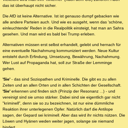
das ist überhaupt nicht sicher.
Die AfD ist keine Alternative. Ist ist genauso dumpf gebacken wie
alle andere Parteien auch. Und wie es ausgeht, wenn das 'schöne,
einleuchtende' Reden in die Realpolitik einsteigt, hat man an Sahra
gesehen. Und man wird es bald bei Trump erleben.
Alternativen müssen erst selbst erhandelt, gelebt und hernach für
eine eventuelle Nachahmung kommuniziert werden. Neue Kultur
entsteht durch Erfindung, Umsetzung, Bewährung, Nachahmung.
Wer Lust auf Propaganda hat, soll zur Straße der Lemminge
gehen.
'Sie'
- das sind Soziopathen und Kriminelle. Die gibt es zu allen
Zeiten und an allen Orten und in allen Schichten der Gesellschaft.
'Sie'
erkennen und finden sich (Prinzip der Resonanz ...) - und
vereinigt sind sie umso stärker. Dabei sind sie eigentlich gar nicht
"kriminell", denn sie so zu bezeichnen, ist nur eine dümmliche
Reaktion ihrer unterlegenen Opfer. Natürlich darf die Antilope
sagen, der Gepard sei kriminell. Aber das wird ihr nichts nützen. Die
Löwen und Hyänen weden weiter jagen, solange sie niemand
hindert ...