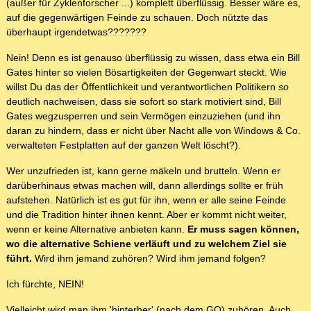
(außer für Zyklenforscher ...) komplett überflüssig. Besser wäre es,
auf die gegenwärtigen Feinde zu schauen. Doch nützte das
überhaupt irgendetwas???????
Nein! Denn es ist genauso überflüssig zu wissen, dass etwa ein Bill
Gates hinter so vielen Bösartigkeiten der Gegenwart steckt. Wie
willst Du das der Öffentlichkeit und verantwortlichen Politikern
so
deutlich nachweisen, dass sie sofort so stark motiviert sind, Bill
Gates wegzusperren und sein Vermögen einzuziehen (und ihn
daran zu hindern, dass er nicht über Nacht alle von Windows & Co.
verwalteten Festplatten auf der ganzen Welt löscht?).
Wer unzufrieden ist, kann gerne mäkeln und brutteln. Wenn er
darüberhinaus etwas machen will, dann allerdings sollte er früh
aufstehen. Natürlich ist es gut für ihn, wenn er alle seine Feinde
und die Tradition hinter ihnen kennt. Aber er kommt nicht weiter,
wenn er keine Alternative anbieten kann.
Er muss sagen können,
wo die alternative Schiene verläuft und zu welchem Ziel sie
führt.
Wird ihm jemand zuhören? Wird ihm jemand folgen?
Ich fürchte, NEIN!
Vielleicht wird man ihm 'hinterher' (nach dem GO) zuhören. Auch