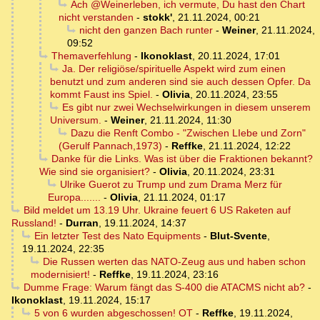
Ach @Weinerleben, ich vermute, Du hast den Chart
nicht verstanden
-
stokk'
,
21.11.2024, 00:21
nicht den ganzen Bach runter
-
Weiner
,
21.11.2024,
09:52
Themaverfehlung
-
Ikonoklast
,
20.11.2024, 17:01
Ja. Der religiöse/spirituelle Aspekt wird zum einen
benutzt und zum anderen sind sie auch dessen Opfer. Da
kommt Faust ins Spiel.
-
Olivia
,
20.11.2024, 23:55
Es gibt nur zwei Wechselwirkungen in diesem unserem
Universum.
-
Weiner
,
21.11.2024, 11:30
Dazu die Renft Combo - "Zwischen LIebe und Zorn"
(Gerulf Pannach,1973)
-
Reffke
,
21.11.2024, 12:22
Danke für die Links. Was ist über die Fraktionen bekannt?
Wie sind sie organisiert?
-
Olivia
,
20.11.2024, 23:31
Ulrike Guerot zu Trump und zum Drama Merz für
Europa.......
-
Olivia
,
21.11.2024, 01:17
Bild meldet um 13.19 Uhr. Ukraine feuert 6 US Raketen auf
Russland!
-
Durran
,
19.11.2024, 14:37
Ein letzter Test des Nato Equipments
-
Blut-Svente
,
19.11.2024, 22:35
Die Russen werten das NATO-Zeug aus und haben schon
modernisiert!
-
Reffke
,
19.11.2024, 23:16
Dumme Frage: Warum fängt das S-400 die ATACMS nicht ab?
-
Ikonoklast
,
19.11.2024, 15:17
5 von 6 wurden abgeschossen! OT
-
Reffke
,
19.11.2024,