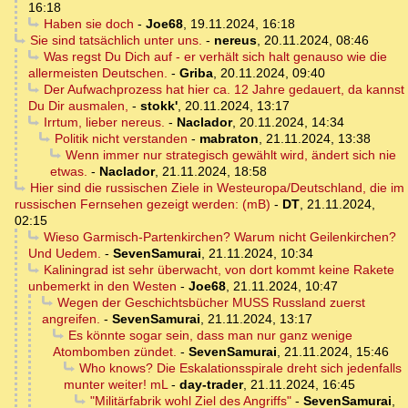
16:18
Haben sie doch
-
Joe68
,
19.11.2024, 16:18
Sie sind tatsächlich unter uns.
-
nereus
,
20.11.2024, 08:46
Was regst Du Dich auf - er verhält sich halt genauso wie die
allermeisten Deutschen.
-
Griba
,
20.11.2024, 09:40
Der Aufwachprozess hat hier ca. 12 Jahre gedauert, da kannst
Du Dir ausmalen,
-
stokk'
,
20.11.2024, 13:17
Irrtum, lieber nereus.
-
Naclador
,
20.11.2024, 14:34
Politik nicht verstanden
-
mabraton
,
21.11.2024, 13:38
Wenn immer nur strategisch gewählt wird, ändert sich nie
etwas.
-
Naclador
,
21.11.2024, 18:58
Hier sind die russischen Ziele in Westeuropa/Deutschland, die im
russischen Fernsehen gezeigt werden: (mB)
-
DT
,
21.11.2024,
02:15
Wieso Garmisch-Partenkirchen? Warum nicht Geilenkirchen?
Und Uedem.
-
SevenSamurai
,
21.11.2024, 10:34
Kaliningrad ist sehr überwacht, von dort kommt keine Rakete
unbemerkt in den Westen
-
Joe68
,
21.11.2024, 10:47
Wegen der Geschichtsbücher MUSS Russland zuerst
angreifen.
-
SevenSamurai
,
21.11.2024, 13:17
Es könnte sogar sein, dass man nur ganz wenige
Atombomben zündet.
-
SevenSamurai
,
21.11.2024, 15:46
Who knows? Die Eskalationsspirale dreht sich jedenfalls
munter weiter! mL
-
day-trader
,
21.11.2024, 16:45
"Militärfabrik wohl Ziel des Angriffs"
-
SevenSamurai
,