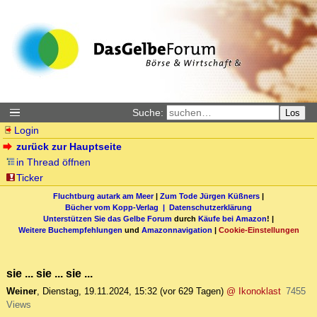
Suche:
Los
Login
zurück zur Hauptseite
in Thread öffnen
Ticker
Fluchtburg autark am Meer
|
Zum Tode Jürgen Küßners
|
Bücher vom Kopp-Verlag |
Datenschutzerklärung
Unterstützen Sie das Gelbe Forum
durch
Käufe bei Amazon
! |
Weitere Buchempfehlungen
und
Amazonnavigation
|
Cookie-Einstellungen
sie ... sie ... sie ...
Weiner
,
Dienstag, 19.11.2024, 15:32
(vor 629 Tagen)
@ Ikonoklast
7455
Views