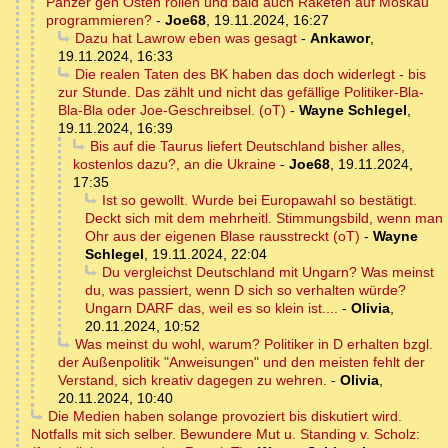
Panzer gen Osten rollen und bald auch Raketen auf Moskau
programmieren?
-
Joe68
,
19.11.2024, 16:27
Dazu hat Lawrow eben was gesagt
-
Ankawor
,
19.11.2024, 16:33
Die realen Taten des BK haben das doch widerlegt - bis
zur Stunde. Das zählt und nicht das gefällige Politiker-Bla-
Bla-Bla oder Joe-Geschreibsel. (oT)
-
Wayne Schlegel
,
19.11.2024, 16:39
Bis auf die Taurus liefert Deutschland bisher alles,
kostenlos dazu?, an die Ukraine
-
Joe68
,
19.11.2024,
17:35
Ist so gewollt. Wurde bei Europawahl so bestätigt.
Deckt sich mit dem mehrheitl. Stimmungsbild, wenn man
Ohr aus der eigenen Blase rausstreckt (oT)
-
Wayne
Schlegel
,
19.11.2024, 22:04
Du vergleichst Deutschland mit Ungarn? Was meinst
du, was passiert, wenn D sich so verhalten würde?
Ungarn DARF das, weil es so klein ist....
-
Olivia
,
20.11.2024, 10:52
Was meinst du wohl, warum? Politiker in D erhalten bzgl.
der Außenpolitik "Anweisungen" und den meisten fehlt der
Verstand, sich kreativ dagegen zu wehren.
-
Olivia
,
20.11.2024, 10:40
Die Medien haben solange provoziert bis diskutiert wird.
Notfalls mit sich selber. Bewundere Mut u. Standing v. Scholz: