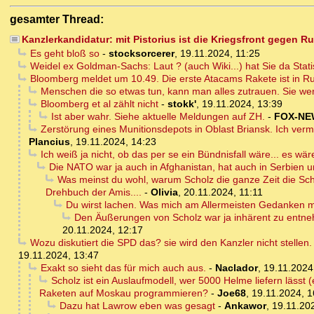
gesamter Thread:
Kanzlerkandidatur: mit Pistorius ist die Kriegsfront gegen Ru
Es geht bloß so
-
stocksorcerer
,
19.11.2024, 11:25
Weidel ex Goldman-Sachs: Laut ? (auch Wiki...) hat Sie da Stat
Bloomberg meldet um 10.49. Die erste Atacams Rakete ist in R
Menschen die so etwas tun, kann man alles zutrauen. Sie w
Bloomberg et al zählt nicht
-
stokk'
,
19.11.2024, 13:39
Ist aber wahr. Siehe aktuelle Meldungen auf ZH.
-
FOX-NE
Zerstörung eines Munitionsdepots in Oblast Briansk. Ich vermut
Plancius
,
19.11.2024, 14:23
Ich weiß ja nicht, ob das per se ein Bündnisfall wäre... es wär
Die NATO war ja auch in Afghanistan, hat auch in Serbien
Was meinst du wohl, warum Scholz die ganze Zeit die Schna
Drehbuch der Amis....
-
Olivia
,
20.11.2024, 11:11
Du wirst lachen. Was mich am Allermeisten Gedanken mach
Den Äußerungen von Scholz war ja inhärent zu entnehm
20.11.2024, 12:17
Wozu diskutiert die SPD das? sie wird den Kanzler nicht stellen.
19.11.2024, 13:47
Exakt so sieht das für mich auch aus.
-
Naclador
,
19.11.2024
Scholz ist ein Auslaufmodell, wer 5000 Helme liefern lässt 
Raketen auf Moskau programmieren?
-
Joe68
,
19.11.2024, 1
Dazu hat Lawrow eben was gesagt
-
Ankawor
,
19.11.20