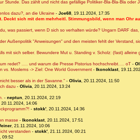
r Stunde. Das zählt und nicht das gefällige Politiker-Bla-Bla-Bla oder 
tenlos dazu?, an die Ukraine
-
Joe68
,
19.11.2024, 17:35
gt. Deckt sich mit dem mehrheitl. Stimmungsbild, wenn man Ohr a
u, was passiert, wenn D sich so verhalten würde? Ungarn DARF das, wei
 der Außenpolitik "Anweisungen" und den meisten fehlt der Verstand, s
lls mit sich selber. Bewundere Mut u. Standing v. Scholz: (fast) allein
m redet? ..... und warum die Presse Pistorius hochschreibt..... oT
-
Ol
isten vs. Moslems -> Ziel: One World Government
-
Ikonoklast
,
19.11.202
, nicht besser als in der Savanne."
-
Olivia
,
20.11.2024, 11:50
och dazu
-
Olivia
,
20.11.2024, 13:24
n.
-
neptun
,
20.11.2024, 22:19
,
20.11.2024, 14:06
weckprogramm?!
-
stokk'
,
20.11.2024, 14:36
 en masse
-
Ikonoklast
,
20.11.2024, 17:51
einer
,
21.11.2024, 10:06
icht verstanden
-
stokk'
,
21.11.2024, 00:21
, 09:52