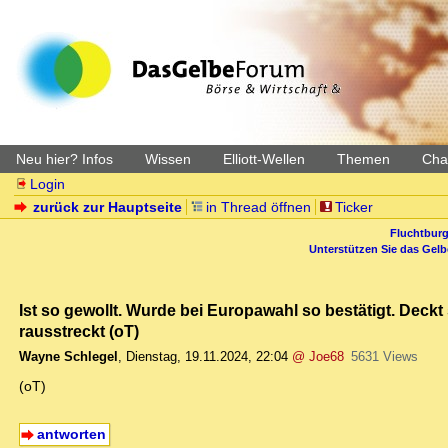
Neu hier? Infos
Wissen
Elliott-Wellen
Themen
Char
Login
zurück zur Hauptseite
in Thread öffnen
Ticker
Fluchtburg
Unterstützen Sie das Gel
Ist so gewollt. Wurde bei Europawahl so bestätigt. Deck
rausstreckt (oT)
Wayne Schlegel
,
Dienstag, 19.11.2024, 22:04
@ Joe68
5631 Views
(oT)
antworten