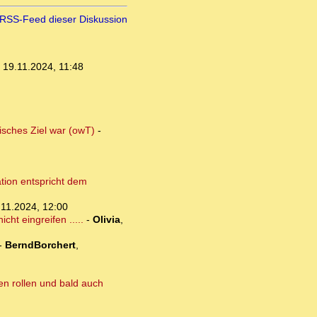
RSS-Feed dieser Diskussion
,
19.11.2024, 11:48
risches Ziel war (owT)
-
ation entspricht dem
.11.2024, 12:00
ht eingreifen .....
-
Olivia
,
-
BerndBorchert
,
ten rollen und bald auch