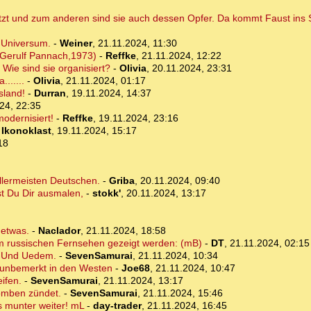
nutzt und zum anderen sind sie auch dessen Opfer. Da kommt Faust ins S
 Universum.
-
Weiner
,
21.11.2024, 11:30
(Gerulf Pannach,1973)
-
Reffke
,
21.11.2024, 12:22
 Wie sind sie organisiert?
-
Olivia
,
20.11.2024, 23:31
......
-
Olivia
,
21.11.2024, 01:17
sland!
-
Durran
,
19.11.2024, 14:37
24, 22:35
dernisiert!
-
Reffke
,
19.11.2024, 23:16
-
Ikonoklast
,
19.11.2024, 15:17
18
allermeisten Deutschen.
-
Griba
,
20.11.2024, 09:40
st Du Dir ausmalen,
-
stokk'
,
20.11.2024, 13:17
 etwas.
-
Naclador
,
21.11.2024, 18:58
 im russischen Fernsehen gezeigt werden: (mB)
-
DT
,
21.11.2024, 02:15
? Und Uedem.
-
SevenSamurai
,
21.11.2024, 10:34
e unbemerkt in den Westen
-
Joe68
,
21.11.2024, 10:47
ifen.
-
SevenSamurai
,
21.11.2024, 13:17
omben zündet.
-
SevenSamurai
,
21.11.2024, 15:46
s munter weiter! mL
-
day-trader
,
21.11.2024, 16:45