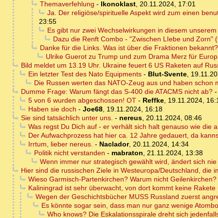
Themaverfehlung
-
Ikonoklast
,
20.11.2024, 17:01
Ja. Der religiöse/spirituelle Aspekt wird zum einen be
23:55
Es gibt nur zwei Wechselwirkungen in diesem unserem
Dazu die Renft Combo - "Zwischen LIebe und Zorn" 
Danke für die Links. Was ist über die Fraktionen bekannt?
Ulrike Guerot zu Trump und zum Drama Merz für Europa.
Bild meldet um 13.19 Uhr. Ukraine feuert 6 US Raketen auf Rus
Ein letzter Test des Nato Equipments
-
Blut-Svente
,
19.11.20
Die Russen werten das NATO-Zeug aus und haben schon mo
Dumme Frage: Warum fängt das S-400 die ATACMS nicht ab?
5 von 6 wurden abgeschossen! OT
-
Reffke
,
19.11.2024, 16:
Haben sie doch
-
Joe68
,
19.11.2024, 16:18
Sie sind tatsächlich unter uns.
-
nereus
,
20.11.2024, 08:46
Was regst Du Dich auf - er verhält sich halt genauso wie die 
Der Aufwachprozess hat hier ca. 12 Jahre gedauert, da kann
Irrtum, lieber nereus.
-
Naclador
,
20.11.2024, 14:34
Politik nicht verstanden
-
mabraton
,
21.11.2024, 13:38
Wenn immer nur strategisch gewählt wird, ändert sich nie
Hier sind die russischen Ziele in Westeuropa/Deutschland, die
Wieso Garmisch-Partenkirchen? Warum nicht Geilenkirchen
Kaliningrad ist sehr überwacht, von dort kommt keine Raket
Wegen der Geschichtsbücher MUSS Russland zuerst angre
Es könnte sogar sein, dass man nur ganz wenige Atomb
Who knows? Die Eskalationsspirale dreht sich jedenfall