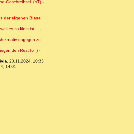
Joe-Geschreibsel. (oT)
-
us der eigenen Blase
l es so klein ist....
-
ich kreativ dagegen zu
e gegen den Rest (oT)
-
ivia
,
20.11.2024, 10:33
4, 14:01