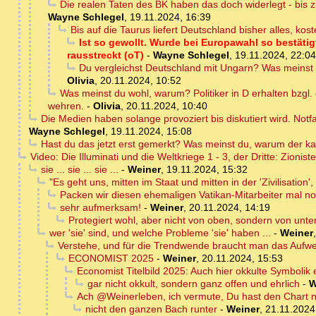
Die realen Taten des BK haben das doch widerlegt - bis zu
Wayne Schlegel
,
19.11.2024, 16:39
Bis auf die Taurus liefert Deutschland bisher alles, kos
Ist so gewollt. Wurde bei Europawahl so bestäti
rausstreckt (oT)
-
Wayne Schlegel
,
19.11.2024, 22:04
Du vergleichst Deutschland mit Ungarn? Was meinst d
Olivia
,
20.11.2024, 10:52
Was meinst du wohl, warum? Politiker in D erhalten bzgl.
wehren.
-
Olivia
,
20.11.2024, 10:40
Die Medien haben solange provoziert bis diskutiert wird. Notfa
Wayne Schlegel
,
19.11.2024, 15:08
Hast du das jetzt erst gemerkt? Was meinst du, warum der kau
Video: Die Illuminati und die Weltkriege 1 - 3, der Dritte: Zion
sie ... sie ... sie ...
-
Weiner
,
19.11.2024, 15:32
"Es geht uns, mitten im Staat und mitten in der 'Zivilisation'
Packen wir diesen ehemaligen Vatikan-Mitarbeiter mal n
sehr aufmerksam!
-
Weiner
,
20.11.2024, 14:19
Protegiert wohl, aber nicht von oben, sondern von unte
wer 'sie' sind, und welche Probleme 'sie' haben ...
-
Weiner
Verstehe, und für die Trendwende braucht man das Auf
ECONOMIST 2025
-
Weiner
,
20.11.2024, 15:53
Economist Titelbild 2025: Auch hier okkulte Symbolik
gar nicht okkult, sondern ganz offen und ehrlich
-
W
Ach @Weinerleben, ich vermute, Du hast den Chart n
nicht den ganzen Bach runter
-
Weiner
,
21.11.2024