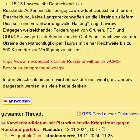
+++ 15:15 Lawrow lobt Deutschland +++
Russlands Außenminister Sergej Lawrow lobt Deutschland für die
Entscheidung, keine Langstreckenwaffen an die Ukraine zu liefern.
Dies sei "eine verantwortungsvolle Haltung", sagt Lawrow.
Entgegen weitreichender Forderungen von Grünen, FDP und
CDU/CSU weigert sich Bundeskanzler Olaf Scholz nach wie vor, der
Ukraine den Marschflugkörper Taurus mit einer Reichweite bis zu
500 Kilometer zur Verfügung zu stellen.
https://www.n-tv.de/politik/15-55-Russland-will-auf-ATACMS-
Beschuss-entsprechend-reagie...
In den Geschichtsbüchern wird Scholz dereinst wohl ganz anders
dargestellt werden, als viele heute denken.
antworten
gesamter Thread:
RSS-Feed dieser Diskussion
Kanzlerkandidatur: mit Pistorius ist die Kriegsfront gegen
Russland perfekt.
-
Naclador
,
19.11.2024, 10:17
Es geht bloß so
-
stocksorcerer
,
19.11.2024, 11:25