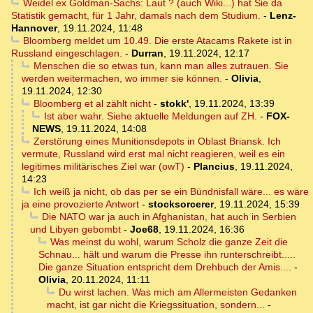
Weidel ex Goldman-Sachs: Laut ? (auch Wiki...) hat Sie da
Statistik gemacht, für 1 Jahr, damals nach dem Studium.
-
Lenz-
Hannover
,
19.11.2024, 11:48
Bloomberg meldet um 10.49. Die erste Atacams Rakete ist in
Russland eingeschlagen.
-
Durran
,
19.11.2024, 12:17
Menschen die so etwas tun, kann man alles zutrauen. Sie
werden weitermachen, wo immer sie können.
-
Olivia
,
19.11.2024, 12:30
Bloomberg et al zählt nicht
-
stokk'
,
19.11.2024, 13:39
Ist aber wahr. Siehe aktuelle Meldungen auf ZH.
-
FOX-
NEWS
,
19.11.2024, 14:08
Zerstörung eines Munitionsdepots in Oblast Briansk. Ich
vermute, Russland wird erst mal nicht reagieren, weil es ein
legitimes militärisches Ziel war (owT)
-
Plancius
,
19.11.2024,
14:23
Ich weiß ja nicht, ob das per se ein Bündnisfall wäre... es wäre
ja eine provozierte Antwort
-
stocksorcerer
,
19.11.2024, 15:39
Die NATO war ja auch in Afghanistan, hat auch in Serbien
und Libyen gebombt
-
Joe68
,
19.11.2024, 16:36
Was meinst du wohl, warum Scholz die ganze Zeit die
Schnau... hält und warum die Presse ihn runterschreibt.....
Die ganze Situation entspricht dem Drehbuch der Amis....
-
Olivia
,
20.11.2024, 11:11
Du wirst lachen. Was mich am Allermeisten Gedanken
macht, ist gar nicht die Kriegssituation, sondern...
-