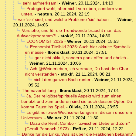
sehr aufmerksam!
-
Weiner
,
20.11.2024, 14:19
Protegiert wohl, aber nicht von oben, sondern von
unten.
-
neptun
,
20.11.2024, 22:19
wer 'sie' sind, und welche Probleme 'sie' haben ...
-
Weiner
,
20.11.2024, 14:06
Verstehe, und für die Trendwende braucht man das
Aufweckprogramm?!
-
stokk'
,
20.11.2024, 14:36
ECONOMIST 2025
-
Weiner
,
20.11.2024, 15:53
Economist Titelbild 2025: Auch hier okkulte Symbolik
en masse
-
Ikonoklast
,
20.11.2024, 17:51
gar nicht okkult, sondern ganz offen und ehrlich
-
Weiner
,
21.11.2024, 10:06
Ach @Weinerleben, ich vermute, Du hast den Chart
nicht verstanden
-
stokk'
,
21.11.2024, 00:21
nicht den ganzen Bach runter
-
Weiner
,
21.11.2024,
09:52
Themaverfehlung
-
Ikonoklast
,
20.11.2024, 17:01
Ja. Der religiöse/spirituelle Aspekt wird zum einen
benutzt und zum anderen sind sie auch dessen Opfer. Da
kommt Faust ins Spiel.
-
Olivia
,
20.11.2024, 23:55
Es gibt nur zwei Wechselwirkungen in diesem unserem
Universum.
-
Weiner
,
21.11.2024, 11:30
Dazu die Renft Combo - "Zwischen LIebe und Zorn"
(Gerulf Pannach,1973)
-
Reffke
,
21.11.2024, 12:22
Danke für die Links. Was ist über die Fraktionen bekannt?