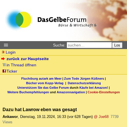
Suche:
Los
Login
zurück zur Hauptseite
in Thread öffnen
Ticker
Fluchtburg autark am Meer
|
Zum Tode Jürgen Küßners
|
Bücher vom Kopp-Verlag |
Datenschutzerklärung
Unterstützen Sie das Gelbe Forum
durch
Käufe bei Amazon
! |
Weitere Buchempfehlungen
und
Amazonnavigation
|
Cookie-Einstellungen
Dazu hat Lawrow eben was gesagt
Ankawor
,
Dienstag, 19.11.2024, 16:33
(vor 628 Tagen)
@ Joe68
7739
Views