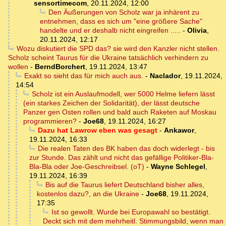
sensortimecom
,
20.11.2024, 12:00
Den Äußerungen von Scholz war ja inhärent zu
entnehmen, dass es sich um "eine größere Sache"
handelte und er deshalb nicht eingreifen .....
-
Olivia
,
20.11.2024, 12:17
Wozu diskutiert die SPD das? sie wird den Kanzler nicht stellen.
Scholz scheint Taurus für die Ukraine tatsächlich verhindern zu
wollen
-
BerndBorchert
,
19.11.2024, 13:47
Exakt so sieht das für mich auch aus.
-
Naclador
,
19.11.2024,
14:54
Scholz ist ein Auslaufmodell, wer 5000 Helme liefern lässt
(ein starkes Zeichen der Solidarität), der lässt deutsche
Panzer gen Osten rollen und bald auch Raketen auf Moskau
programmieren?
-
Joe68
,
19.11.2024, 16:27
Dazu hat Lawrow eben was gesagt
-
Ankawor
,
19.11.2024, 16:33
Die realen Taten des BK haben das doch widerlegt - bis
zur Stunde. Das zählt und nicht das gefällige Politiker-Bla-
Bla-Bla oder Joe-Geschreibsel. (oT)
-
Wayne Schlegel
,
19.11.2024, 16:39
Bis auf die Taurus liefert Deutschland bisher alles,
kostenlos dazu?, an die Ukraine
-
Joe68
,
19.11.2024,
17:35
Ist so gewollt. Wurde bei Europawahl so bestätigt.
Deckt sich mit dem mehrheitl. Stimmungsbild, wenn man