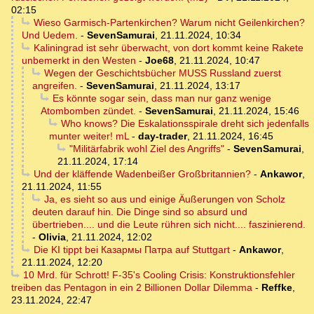
02:15
Wieso Garmisch-Partenkirchen? Warum nicht Geilenkirchen?
Und Uedem.
-
SevenSamurai
,
21.11.2024, 10:34
Kaliningrad ist sehr überwacht, von dort kommt keine Rakete
unbemerkt in den Westen
-
Joe68
,
21.11.2024, 10:47
Wegen der Geschichtsbücher MUSS Russland zuerst
angreifen.
-
SevenSamurai
,
21.11.2024, 13:17
Es könnte sogar sein, dass man nur ganz wenige
Atombomben zündet.
-
SevenSamurai
,
21.11.2024, 15:46
Who knows? Die Eskalationsspirale dreht sich jedenfalls
munter weiter! mL
-
day-trader
,
21.11.2024, 16:45
"Militärfabrik wohl Ziel des Angriffs"
-
SevenSamurai
,
21.11.2024, 17:14
Und der kläffende Wadenbeißer Großbritannien?
-
Ankawor
,
21.11.2024, 11:55
Ja, es sieht so aus und einige Äußerungen von Scholz
deuten darauf hin. Die Dinge sind so absurd und
übertrieben.... und die Leute rühren sich nicht.... faszinierend.
-
Olivia
,
21.11.2024, 12:02
Die KI tippt bei Казармы Патра auf Stuttgart
-
Ankawor
,
21.11.2024, 12:20
10 Mrd. für Schrott! F-35's Cooling Crisis: Konstruktionsfehler
treiben das Pentagon in ein 2 Billionen Dollar Dilemma
-
Reffke
,
23.11.2024, 22:47