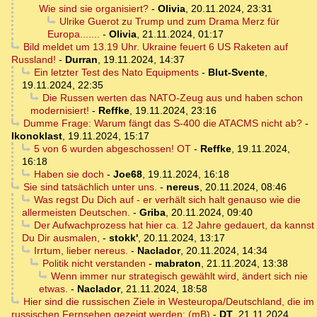
Wie sind sie organisiert?
-
Olivia
,
20.11.2024, 23:31
Ulrike Guerot zu Trump und zum Drama Merz für
Europa.......
-
Olivia
,
21.11.2024, 01:17
Bild meldet um 13.19 Uhr. Ukraine feuert 6 US Raketen auf
Russland!
-
Durran
,
19.11.2024, 14:37
Ein letzter Test des Nato Equipments
-
Blut-Svente
,
19.11.2024, 22:35
Die Russen werten das NATO-Zeug aus und haben schon
modernisiert!
-
Reffke
,
19.11.2024, 23:16
Dumme Frage: Warum fängt das S-400 die ATACMS nicht ab?
-
Ikonoklast
,
19.11.2024, 15:17
5 von 6 wurden abgeschossen! OT
-
Reffke
,
19.11.2024,
16:18
Haben sie doch
-
Joe68
,
19.11.2024, 16:18
Sie sind tatsächlich unter uns.
-
nereus
,
20.11.2024, 08:46
Was regst Du Dich auf - er verhält sich halt genauso wie die
allermeisten Deutschen.
-
Griba
,
20.11.2024, 09:40
Der Aufwachprozess hat hier ca. 12 Jahre gedauert, da kannst
Du Dir ausmalen,
-
stokk'
,
20.11.2024, 13:17
Irrtum, lieber nereus.
-
Naclador
,
20.11.2024, 14:34
Politik nicht verstanden
-
mabraton
,
21.11.2024, 13:38
Wenn immer nur strategisch gewählt wird, ändert sich nie
etwas.
-
Naclador
,
21.11.2024, 18:58
Hier sind die russischen Ziele in Westeuropa/Deutschland, die im
russischen Fernsehen gezeigt werden: (mB)
-
DT
,
21.11.2024,