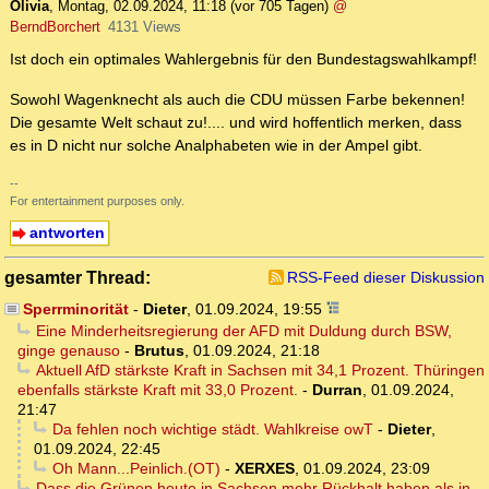
Olivia
,
Montag, 02.09.2024, 11:18
(vor 705 Tagen)
@
BerndBorchert
4131 Views
Ist doch ein optimales Wahlergebnis für den Bundestagswahlkampf!
Sowohl Wagenknecht als auch die CDU müssen Farbe bekennen!
Die gesamte Welt schaut zu!.... und wird hoffentlich merken, dass
es in D nicht nur solche Analphabeten wie in der Ampel gibt.
--
For entertainment purposes only.
antworten
gesamter Thread:
RSS-Feed dieser Diskussion
Sperrminorität
-
Dieter
,
01.09.2024, 19:55
Eine Minderheitsregierung der AFD mit Duldung durch BSW,
ginge genauso
-
Brutus
,
01.09.2024, 21:18
Aktuell AfD stärkste Kraft in Sachsen mit 34,1 Prozent. Thüringen
ebenfalls stärkste Kraft mit 33,0 Prozent.
-
Durran
,
01.09.2024,
21:47
Da fehlen noch wichtige städt. Wahlkreise owT
-
Dieter
,
01.09.2024, 22:45
Oh Mann...Peinlich.(OT)
-
XERXES
,
01.09.2024, 23:09
Dass die Grünen heute in Sachsen mehr Rückhalt haben als in