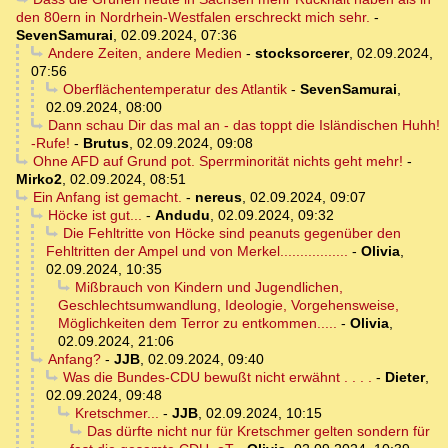
den 80ern in Nordrhein-Westfalen erschreckt mich sehr.
-
SevenSamurai
,
02.09.2024, 07:36
Andere Zeiten, andere Medien
-
stocksorcerer
,
02.09.2024,
07:56
Oberflächentemperatur des Atlantik
-
SevenSamurai
,
02.09.2024, 08:00
Dann schau Dir das mal an - das toppt die Isländischen Huhh!
-Rufe!
-
Brutus
,
02.09.2024, 09:08
Ohne AFD auf Grund pot. Sperrminorität nichts geht mehr!
-
Mirko2
,
02.09.2024, 08:51
Ein Anfang ist gemacht.
-
nereus
,
02.09.2024, 09:07
Höcke ist gut...
-
Andudu
,
02.09.2024, 09:32
Die Fehltritte von Höcke sind peanuts gegenüber den
Fehltritten der Ampel und von Merkel.................
-
Olivia
,
02.09.2024, 10:35
Mißbrauch von Kindern und Jugendlichen,
Geschlechtsumwandlung, Ideologie, Vorgehensweise,
Möglichkeiten dem Terror zu entkommen.....
-
Olivia
,
02.09.2024, 21:06
Anfang?
-
JJB
,
02.09.2024, 09:40
Was die Bundes-CDU bewußt nicht erwähnt . . . .
-
Dieter
,
02.09.2024, 09:48
Kretschmer...
-
JJB
,
02.09.2024, 10:15
Das dürfte nicht nur für Kretschmer gelten sondern für