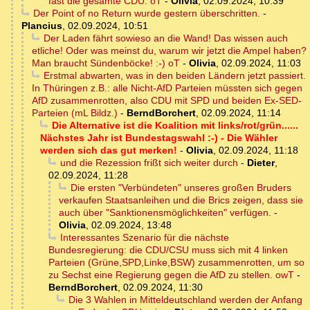
fast die gesamte CDU. oT
-
Olivia
,
02.09.2024, 10:39
Der Point of no Return wurde gestern überschritten.
-
Plancius
,
02.09.2024, 10:51
Der Laden fährt sowieso an die Wand! Das wissen auch
etliche! Oder was meinst du, warum wir jetzt die Ampel haben?
Man braucht Sündenböcke! :-) oT
-
Olivia
,
02.09.2024, 11:03
Erstmal abwarten, was in den beiden Ländern jetzt passiert.
In Thüringen z.B.: alle Nicht-AfD Parteien müssten sich gegen
AfD zusammenrotten, also CDU mit SPD und beiden Ex-SED-
Parteien (mL Bildz.)
-
BerndBorchert
,
02.09.2024, 11:14
Die Alternative ist die Koalition mit links/rot/grün......
Nächstes Jahr ist Bundestagswahl :-) - Die Wähler
werden sich das gut merken!
-
Olivia
,
02.09.2024, 11:18
und die Rezession frißt sich weiter durch
-
Dieter
,
02.09.2024, 11:28
Die ersten "Verbündeten" unseres großen Bruders
verkaufen Staatsanleihen und die Brics zeigen, dass sie
auch über "Sanktionensmöglichkeiten" verfügen.
-
Olivia
,
02.09.2024, 13:48
Interessantes Szenario für die nächste
Bundesregierung: die CDU/CSU muss sich mit 4 linken
Parteien (Grüne,SPD,Linke,BSW) zusammenrotten, um so
zu Sechst eine Regierung gegen die AfD zu stellen. owT
-
BerndBorchert
,
02.09.2024, 11:30
Die 3 Wahlen in Mitteldeutschland werden der Anfang