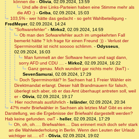
können die
-
Olivia
,
02.09.2024, 13:59
Und alle drei Links-Parteien haben eine Stimme mehr als
die AfD ;)
-
Griba
,
02.09.2024, 15:03
103,5% - wer hätte das gedacht - so geht Wahlbeteiligung
-
FredMeyer
,
02.09.2024, 14:24
"Softwarefehler"
-
Mirko2
,
02.09.2024, 14:59
Ob man den Sofwarefehler auch im umgekehrten Fall
bemerkt hätte ? Ich frage für einen Freund :)) - Verlust der
Sperrminorität ist nicht sooooo schlimm.
-
Odysseus
,
02.09.2024, 16:03
Man fummelt an der Software herum und sagt dann,
sorry AFD und CDU ....
-
Mirko2
,
02.09.2024, 16:22
Ganz genau. Mich wundert gar nichts mehr. (kwT)
-
SevenSamurai
,
02.09.2024, 17:29
Doch Sperrminorität? In Sachsen hat 1 Freier Wähler ein
Direktmandat erlangt. Dieser hält Brandmauern für falsch,
überlegt sich aber, ob er das Amt überhaupt antreten soll, weil
er
-
Olivia
,
02.09.2024, 19:17
Hier nochmals ausführlich
-
Isländer
,
02.09.2024, 20:34
47% mehr Briefwähler in Sachsen als letztes Mal! Gibt es eine
Darstellung, wo die Ergebnisse der Briefwahl dargestellt werden?
Hab keine gefunden. owT
-
heller
,
02.09.2024, 17:29
Oh, oh, oh..... Briefwahlen.... Das erinnert mich doch sehr stark
an die Wahlwiederholung in Berlin. Wenn den Leuten der Urlaub
wichtiger ist..... oT
-
Olivia
,
02.09.2024, 19:02