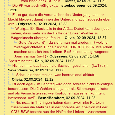
vom Ende der CDU sein.
-
Dieter
,
02.09.2024, 11:52
Die PK war auch völlig okay.
-
stocksorcerer
,
02.09.2024,
12:20
Es ist gut, dass die Verursacher des Niedergangs an der
Macht bleiben , damit ihnen der Untergang auch zugeschrieben
wird
-
Odysseus
,
02.09.2024, 12:38
Witzig.... Ex-Stasis alle in der AfD.... Dabei kann doch jeder
sehen, dass mehr als die Hälfte der Linken-Wähler zu
Wagenknecht übergelaufen ist.
-
Olivia
,
02.09.2024, 13:57
Guter Aspekt :))) - da sieht man mal wieder, mit welchem
zweckgerichteten Tunnelblick die CORRECTIVEN ihre Arbeit
machen und sich treu bleiben: Bloß keinen ausgewogenen
Journalismus (owT)
-
Odysseus
,
02.09.2024, 14:56
Sperrminorität
-
Rain
,
02.09.2024, 11:03
Nicht einmal das haben die Sachsen geschafft... (kwT) :-(
-
SevenSamurai
,
02.09.2024, 11:08
Schau dir doch mal an, was international abläuft......
-
Olivia
,
02.09.2024, 11:12
Ist doch egal - im Landtag wird doch sowieso nichts Wichtiges
beschlossen. Die 2 Wahlen sind ja nur als Stimmungsindikator
und als Versuchsterrain, wie Koalitionen aussehen könnten,
interessant. owT
-
BerndBorchert
,
02.09.2024, 11:23
Ne, ne.... in Thüringen haben dann zwei linke Parteien
zusammen die Mehrheit in der potentiellen Koalition mit der
CDU. BSW besteht aus der Hälfte der Linken... zusammen