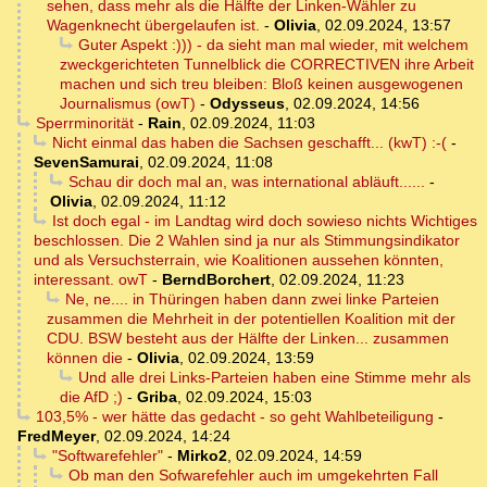
sehen, dass mehr als die Hälfte der Linken-Wähler zu
Wagenknecht übergelaufen ist.
-
Olivia
,
02.09.2024, 13:57
Guter Aspekt :))) - da sieht man mal wieder, mit welchem
zweckgerichteten Tunnelblick die CORRECTIVEN ihre Arbeit
machen und sich treu bleiben: Bloß keinen ausgewogenen
Journalismus (owT)
-
Odysseus
,
02.09.2024, 14:56
Sperrminorität
-
Rain
,
02.09.2024, 11:03
Nicht einmal das haben die Sachsen geschafft... (kwT) :-(
-
SevenSamurai
,
02.09.2024, 11:08
Schau dir doch mal an, was international abläuft......
-
Olivia
,
02.09.2024, 11:12
Ist doch egal - im Landtag wird doch sowieso nichts Wichtiges
beschlossen. Die 2 Wahlen sind ja nur als Stimmungsindikator
und als Versuchsterrain, wie Koalitionen aussehen könnten,
interessant. owT
-
BerndBorchert
,
02.09.2024, 11:23
Ne, ne.... in Thüringen haben dann zwei linke Parteien
zusammen die Mehrheit in der potentiellen Koalition mit der
CDU. BSW besteht aus der Hälfte der Linken... zusammen
können die
-
Olivia
,
02.09.2024, 13:59
Und alle drei Links-Parteien haben eine Stimme mehr als
die AfD ;)
-
Griba
,
02.09.2024, 15:03
103,5% - wer hätte das gedacht - so geht Wahlbeteiligung
-
FredMeyer
,
02.09.2024, 14:24
"Softwarefehler"
-
Mirko2
,
02.09.2024, 14:59
Ob man den Sofwarefehler auch im umgekehrten Fall