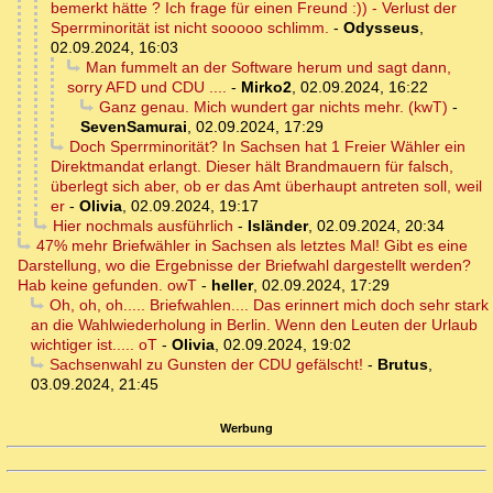
bemerkt hätte ? Ich frage für einen Freund :)) - Verlust der
Sperrminorität ist nicht sooooo schlimm.
-
Odysseus
,
02.09.2024, 16:03
Man fummelt an der Software herum und sagt dann,
sorry AFD und CDU ....
-
Mirko2
,
02.09.2024, 16:22
Ganz genau. Mich wundert gar nichts mehr. (kwT)
-
SevenSamurai
,
02.09.2024, 17:29
Doch Sperrminorität? In Sachsen hat 1 Freier Wähler ein
Direktmandat erlangt. Dieser hält Brandmauern für falsch,
überlegt sich aber, ob er das Amt überhaupt antreten soll, weil
er
-
Olivia
,
02.09.2024, 19:17
Hier nochmals ausführlich
-
Isländer
,
02.09.2024, 20:34
47% mehr Briefwähler in Sachsen als letztes Mal! Gibt es eine
Darstellung, wo die Ergebnisse der Briefwahl dargestellt werden?
Hab keine gefunden. owT
-
heller
,
02.09.2024, 17:29
Oh, oh, oh..... Briefwahlen.... Das erinnert mich doch sehr stark
an die Wahlwiederholung in Berlin. Wenn den Leuten der Urlaub
wichtiger ist..... oT
-
Olivia
,
02.09.2024, 19:02
Sachsenwahl zu Gunsten der CDU gefälscht!
-
Brutus
,
03.09.2024, 21:45
Werbung