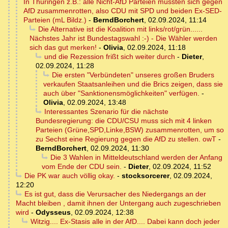
In Thüringen z.B.: alle Nicht-AfD Parteien müssten sich gegen
AfD zusammenrotten, also CDU mit SPD und beiden Ex-SED-
Parteien (mL Bildz.)
-
BerndBorchert
,
02.09.2024, 11:14
Die Alternative ist die Koalition mit links/rot/grün......
Nächstes Jahr ist Bundestagswahl :-) - Die Wähler werden
sich das gut merken!
-
Olivia
,
02.09.2024, 11:18
und die Rezession frißt sich weiter durch
-
Dieter
,
02.09.2024, 11:28
Die ersten "Verbündeten" unseres großen Bruders
verkaufen Staatsanleihen und die Brics zeigen, dass sie
auch über "Sanktionensmöglichkeiten" verfügen.
-
Olivia
,
02.09.2024, 13:48
Interessantes Szenario für die nächste
Bundesregierung: die CDU/CSU muss sich mit 4 linken
Parteien (Grüne,SPD,Linke,BSW) zusammenrotten, um so
zu Sechst eine Regierung gegen die AfD zu stellen. owT
-
BerndBorchert
,
02.09.2024, 11:30
Die 3 Wahlen in Mitteldeutschland werden der Anfang
vom Ende der CDU sein.
-
Dieter
,
02.09.2024, 11:52
Die PK war auch völlig okay.
-
stocksorcerer
,
02.09.2024,
12:20
Es ist gut, dass die Verursacher des Niedergangs an der
Macht bleiben , damit ihnen der Untergang auch zugeschrieben
wird
-
Odysseus
,
02.09.2024, 12:38
Witzig.... Ex-Stasis alle in der AfD.... Dabei kann doch jeder