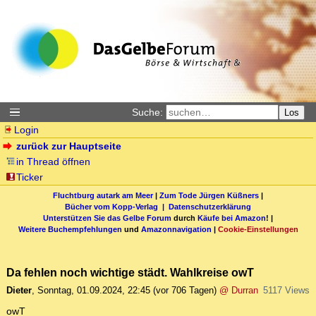
Suche:
Los
Login
zurück zur Hauptseite
in Thread öffnen
Ticker
Fluchtburg autark am Meer
|
Zum Tode Jürgen Küßners
|
Bücher vom Kopp-Verlag |
Datenschutzerklärung
Unterstützen Sie das Gelbe Forum
durch
Käufe bei Amazon
! |
Weitere Buchempfehlungen
und
Amazonnavigation
|
Cookie-Einstellungen
Da fehlen noch wichtige städt. Wahlkreise owT
Dieter
,
Sonntag, 01.09.2024, 22:45
(vor 706 Tagen)
@ Durran
5117 Views
owT