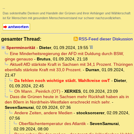
--
Das sektenhafte Denken und Handeln der Grünen und ihrer Anhänger und Wählerschaft
ist für Menschen mit gesundem Menschenverstand nur schwer nachzuvollziehen.
antworten
gesamter Thread:
RSS-Feed dieser Diskussion
Sperrminorität
-
Dieter
,
01.09.2024, 19:55
Eine Minderheitsregierung der AFD mit Duldung durch BSW,
ginge genauso
-
Brutus
,
01.09.2024, 21:18
Aktuell AfD stärkste Kraft in Sachsen mit 34,1 Prozent. Thüringen
ebenfalls stärkste Kraft mit 33,0 Prozent.
-
Durran
,
01.09.2024,
21:47
Da fehlen noch wichtige städt. Wahlkreise owT
-
Dieter
,
01.09.2024, 22:45
Oh Mann...Peinlich.(OT)
-
XERXES
,
01.09.2024, 23:09
Dass die Grünen heute in Sachsen mehr Rückhalt haben als in
den 80ern in Nordrhein-Westfalen erschreckt mich sehr.
-
SevenSamurai
,
02.09.2024, 07:36
Andere Zeiten, andere Medien
-
stocksorcerer
,
02.09.2024,
07:56
Oberflächentemperatur des Atlantik
-
SevenSamurai
,
02.09.2024, 08:00