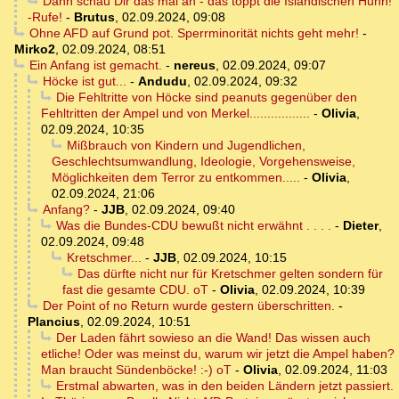
Dann schau Dir das mal an - das toppt die Isländischen Huhh!
-Rufe!
-
Brutus
,
02.09.2024, 09:08
Ohne AFD auf Grund pot. Sperrminorität nichts geht mehr!
-
Mirko2
,
02.09.2024, 08:51
Ein Anfang ist gemacht.
-
nereus
,
02.09.2024, 09:07
Höcke ist gut...
-
Andudu
,
02.09.2024, 09:32
Die Fehltritte von Höcke sind peanuts gegenüber den
Fehltritten der Ampel und von Merkel.................
-
Olivia
,
02.09.2024, 10:35
Mißbrauch von Kindern und Jugendlichen,
Geschlechtsumwandlung, Ideologie, Vorgehensweise,
Möglichkeiten dem Terror zu entkommen.....
-
Olivia
,
02.09.2024, 21:06
Anfang?
-
JJB
,
02.09.2024, 09:40
Was die Bundes-CDU bewußt nicht erwähnt . . . .
-
Dieter
,
02.09.2024, 09:48
Kretschmer...
-
JJB
,
02.09.2024, 10:15
Das dürfte nicht nur für Kretschmer gelten sondern für
fast die gesamte CDU. oT
-
Olivia
,
02.09.2024, 10:39
Der Point of no Return wurde gestern überschritten.
-
Plancius
,
02.09.2024, 10:51
Der Laden fährt sowieso an die Wand! Das wissen auch
etliche! Oder was meinst du, warum wir jetzt die Ampel haben?
Man braucht Sündenböcke! :-) oT
-
Olivia
,
02.09.2024, 11:03
Erstmal abwarten, was in den beiden Ländern jetzt passiert.