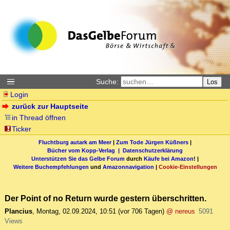
Suche:
Los
Login
zurück zur Hauptseite
in Thread öffnen
Ticker
Fluchtburg autark am Meer
|
Zum Tode Jürgen Küßners
|
Bücher vom Kopp-Verlag |
Datenschutzerklärung
Unterstützen Sie das Gelbe Forum
durch
Käufe bei Amazon
! |
Weitere Buchempfehlungen
und
Amazonnavigation
|
Cookie-Einstellungen
Der Point of no Return wurde gestern überschritten.
Plancius
,
Montag, 02.09.2024, 10:51
(vor 706 Tagen)
@ nereus
5091
Views