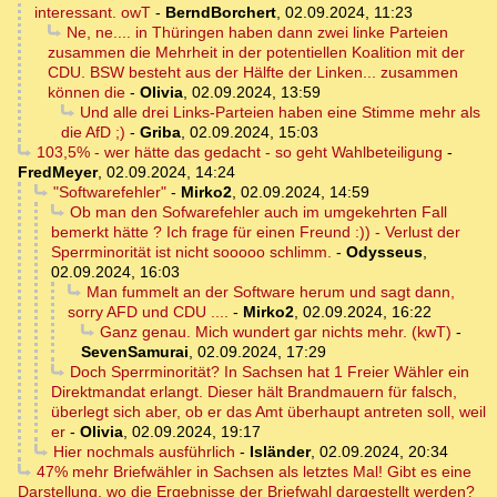
interessant. owT
-
BerndBorchert
,
02.09.2024, 11:23
Ne, ne.... in Thüringen haben dann zwei linke Parteien
zusammen die Mehrheit in der potentiellen Koalition mit der
CDU. BSW besteht aus der Hälfte der Linken... zusammen
können die
-
Olivia
,
02.09.2024, 13:59
Und alle drei Links-Parteien haben eine Stimme mehr als
die AfD ;)
-
Griba
,
02.09.2024, 15:03
103,5% - wer hätte das gedacht - so geht Wahlbeteiligung
-
FredMeyer
,
02.09.2024, 14:24
"Softwarefehler"
-
Mirko2
,
02.09.2024, 14:59
Ob man den Sofwarefehler auch im umgekehrten Fall
bemerkt hätte ? Ich frage für einen Freund :)) - Verlust der
Sperrminorität ist nicht sooooo schlimm.
-
Odysseus
,
02.09.2024, 16:03
Man fummelt an der Software herum und sagt dann,
sorry AFD und CDU ....
-
Mirko2
,
02.09.2024, 16:22
Ganz genau. Mich wundert gar nichts mehr. (kwT)
-
SevenSamurai
,
02.09.2024, 17:29
Doch Sperrminorität? In Sachsen hat 1 Freier Wähler ein
Direktmandat erlangt. Dieser hält Brandmauern für falsch,
überlegt sich aber, ob er das Amt überhaupt antreten soll, weil
er
-
Olivia
,
02.09.2024, 19:17
Hier nochmals ausführlich
-
Isländer
,
02.09.2024, 20:34
47% mehr Briefwähler in Sachsen als letztes Mal! Gibt es eine
Darstellung, wo die Ergebnisse der Briefwahl dargestellt werden?