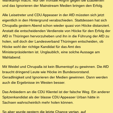
Wahlkampf macht. Nur der frontale Angriff gegen die Etablierten
und das Ignorieren der Mainstream Medien bringen den Erfolg.
Alle Leisetreter und CDU Appeaser in der AfD müssten sich jetzt
eigentlich in den Hintergrund verabschieden. Stattdessen hat sich
Chrupalla gestern Abend schon wieder quasi von Höcke distanziert.
Anstatt die entscheidenden Verdienste von Höcke für den Erfolg der
AfD in Thüringen hervorzuheben und ihn in die Führung der AfD zu
holen, soll doch der Landesverband Thüringen entscheiden, ob
Höcke wohl der richtige Kandidat für das Amt des
Ministerpräsidenten ist. Unglaublich, eine solche Aussage am
Wahlabend.
Mit Weidel und Chrupalla ist kein Blumentopf zu gewinnen. Die AfD
braucht dringend Leute wie Höcke im Bundesvorstand.
Geradlinigkeit und Ignorieren der Medien gewinnen. Dann werden
auch die Ergebnisse im Westen besser.
Das Anbiedern an die CDU Klientel ist der falsche Weg. Ein anderer
Spitzenkandidat als der blasse CDU Appeaser Urban hätte in
Sachsen wahrscheinlich mehr holen können.
So aber wurde gestern die letzte Chance vertan, auf