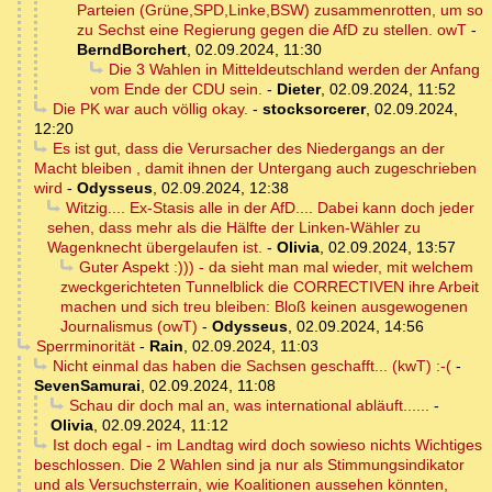
Parteien (Grüne,SPD,Linke,BSW) zusammenrotten, um so
zu Sechst eine Regierung gegen die AfD zu stellen. owT
-
BerndBorchert
,
02.09.2024, 11:30
Die 3 Wahlen in Mitteldeutschland werden der Anfang
vom Ende der CDU sein.
-
Dieter
,
02.09.2024, 11:52
Die PK war auch völlig okay.
-
stocksorcerer
,
02.09.2024,
12:20
Es ist gut, dass die Verursacher des Niedergangs an der
Macht bleiben , damit ihnen der Untergang auch zugeschrieben
wird
-
Odysseus
,
02.09.2024, 12:38
Witzig.... Ex-Stasis alle in der AfD.... Dabei kann doch jeder
sehen, dass mehr als die Hälfte der Linken-Wähler zu
Wagenknecht übergelaufen ist.
-
Olivia
,
02.09.2024, 13:57
Guter Aspekt :))) - da sieht man mal wieder, mit welchem
zweckgerichteten Tunnelblick die CORRECTIVEN ihre Arbeit
machen und sich treu bleiben: Bloß keinen ausgewogenen
Journalismus (owT)
-
Odysseus
,
02.09.2024, 14:56
Sperrminorität
-
Rain
,
02.09.2024, 11:03
Nicht einmal das haben die Sachsen geschafft... (kwT) :-(
-
SevenSamurai
,
02.09.2024, 11:08
Schau dir doch mal an, was international abläuft......
-
Olivia
,
02.09.2024, 11:12
Ist doch egal - im Landtag wird doch sowieso nichts Wichtiges
beschlossen. Die 2 Wahlen sind ja nur als Stimmungsindikator
und als Versuchsterrain, wie Koalitionen aussehen könnten,