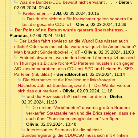
Was die Bundes-CDU bewußt nicht erwähnt . . . .
-
Dieter
,
02.09.2024, 09:48
Kretschmer...
-
JJB
,
02.09.2024, 10:15
Das dürfte nicht nur für Kretschmer gelten sondern für
fast die gesamte CDU. oT
-
Olivia
,
02.09.2024, 10:39
Der Point of no Return wurde gestern überschritten.
-
Plancius
,
02.09.2024, 10:51
Der Laden fährt sowieso an die Wand! Das wissen auch
etliche! Oder was meinst du, warum wir jetzt die Ampel haben?
Man braucht Sündenböcke! :-) oT
-
Olivia
,
02.09.2024, 11:03
Erstmal abwarten, was in den beiden Ländern jetzt passiert.
In Thüringen z.B.: alle Nicht-AfD Parteien müssten sich gegen
AfD zusammenrotten, also CDU mit SPD und beiden Ex-SED-
Parteien (mL Bildz.)
-
BerndBorchert
,
02.09.2024, 11:14
Die Alternative ist die Koalition mit links/rot/grün......
Nächstes Jahr ist Bundestagswahl :-) - Die Wähler werden
sich das gut merken!
-
Olivia
,
02.09.2024, 11:18
und die Rezession frißt sich weiter durch
-
Dieter
,
02.09.2024, 11:28
Die ersten "Verbündeten" unseres großen Bruders
verkaufen Staatsanleihen und die Brics zeigen, dass sie
auch über "Sanktionensmöglichkeiten" verfügen.
-
Olivia
,
02.09.2024, 13:48
Interessantes Szenario für die nächste
Bundesregierung: die CDU/CSU muss sich mit 4 linken