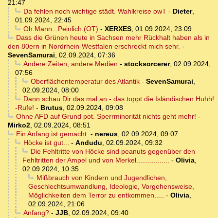
21:47
Da fehlen noch wichtige städt. Wahlkreise owT
-
Dieter
,
01.09.2024, 22:45
Oh Mann...Peinlich.(OT)
-
XERXES
,
01.09.2024, 23:09
Dass die Grünen heute in Sachsen mehr Rückhalt haben als in
den 80ern in Nordrhein-Westfalen erschreckt mich sehr.
-
SevenSamurai
,
02.09.2024, 07:36
Andere Zeiten, andere Medien
-
stocksorcerer
,
02.09.2024,
07:56
Oberflächentemperatur des Atlantik
-
SevenSamurai
,
02.09.2024, 08:00
Dann schau Dir das mal an - das toppt die Isländischen Huhh!
-Rufe!
-
Brutus
,
02.09.2024, 09:08
Ohne AFD auf Grund pot. Sperrminorität nichts geht mehr!
-
Mirko2
,
02.09.2024, 08:51
Ein Anfang ist gemacht.
-
nereus
,
02.09.2024, 09:07
Höcke ist gut...
-
Andudu
,
02.09.2024, 09:32
Die Fehltritte von Höcke sind peanuts gegenüber den
Fehltritten der Ampel und von Merkel.................
-
Olivia
,
02.09.2024, 10:35
Mißbrauch von Kindern und Jugendlichen,
Geschlechtsumwandlung, Ideologie, Vorgehensweise,
Möglichkeiten dem Terror zu entkommen.....
-
Olivia
,
02.09.2024, 21:06
Anfang?
-
JJB
,
02.09.2024, 09:40