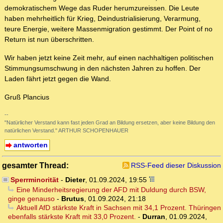
demokratischem Wege das Ruder herumzureissen. Die Leute
haben mehrheitlich für Krieg, Deindustrialisierung, Verarmung,
teure Energie, weitere Massenmigration gestimmt. Der Point of no
Return ist nun überschritten.
Wir haben jetzt keine Zeit mehr, auf einen nachhaltigen politischen
Stimmungsumschwung in den nächsten Jahren zu hoffen. Der
Laden fährt jetzt gegen die Wand.
Gruß Plancius
--
"Natürlicher Verstand kann fast jeden Grad an Bildung ersetzen, aber keine Bildung den
natürlichen Verstand." ARTHUR SCHOPENHAUER
antworten
gesamter Thread:
RSS-Feed dieser Diskussion
Sperrminorität
-
Dieter
,
01.09.2024, 19:55
Eine Minderheitsregierung der AFD mit Duldung durch BSW,
ginge genauso
-
Brutus
,
01.09.2024, 21:18
Aktuell AfD stärkste Kraft in Sachsen mit 34,1 Prozent. Thüringen
ebenfalls stärkste Kraft mit 33,0 Prozent.
-
Durran
,
01.09.2024,