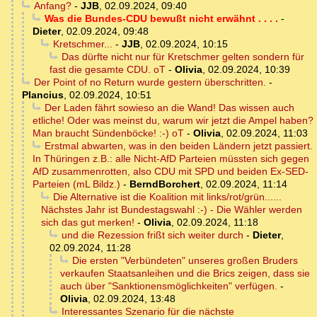
Anfang?
-
JJB
,
02.09.2024, 09:40
Was die Bundes-CDU bewußt nicht erwähnt . . . .
-
Dieter
,
02.09.2024, 09:48
Kretschmer...
-
JJB
,
02.09.2024, 10:15
Das dürfte nicht nur für Kretschmer gelten sondern für
fast die gesamte CDU. oT
-
Olivia
,
02.09.2024, 10:39
Der Point of no Return wurde gestern überschritten.
-
Plancius
,
02.09.2024, 10:51
Der Laden fährt sowieso an die Wand! Das wissen auch
etliche! Oder was meinst du, warum wir jetzt die Ampel haben?
Man braucht Sündenböcke! :-) oT
-
Olivia
,
02.09.2024, 11:03
Erstmal abwarten, was in den beiden Ländern jetzt passiert.
In Thüringen z.B.: alle Nicht-AfD Parteien müssten sich gegen
AfD zusammenrotten, also CDU mit SPD und beiden Ex-SED-
Parteien (mL Bildz.)
-
BerndBorchert
,
02.09.2024, 11:14
Die Alternative ist die Koalition mit links/rot/grün......
Nächstes Jahr ist Bundestagswahl :-) - Die Wähler werden
sich das gut merken!
-
Olivia
,
02.09.2024, 11:18
und die Rezession frißt sich weiter durch
-
Dieter
,
02.09.2024, 11:28
Die ersten "Verbündeten" unseres großen Bruders
verkaufen Staatsanleihen und die Brics zeigen, dass sie
auch über "Sanktionensmöglichkeiten" verfügen.
-
Olivia
,
02.09.2024, 13:48
Interessantes Szenario für die nächste