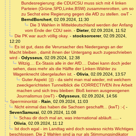
Bundesregierung: die CDU/CSU muss sich mit 4 linken
Parteien (Grüne,SPD,Linke,BSW) zusammenrotten, um so
zu Sechst eine Regierung gegen die AfD zu stellen. owT
-
BerndBorchert
,
02.09.2024, 11:30
Die 3 Wahlen in Mitteldeutschland werden der Anfang
vom Ende der CDU sein.
-
Dieter
,
02.09.2024, 11:52
Die PK war auch völlig okay.
-
stocksorcerer
,
02.09.2024,
12:20
Es ist gut, dass die Verursacher des Niedergangs an der
Macht bleiben , damit ihnen der Untergang auch zugeschrieben
wird
-
Odysseus
,
02.09.2024, 12:38
Witzig.... Ex-Stasis alle in der AfD.... Dabei kann doch jeder
sehen, dass mehr als die Hälfte der Linken-Wähler zu
Wagenknecht übergelaufen ist.
-
Olivia
,
02.09.2024, 13:57
Guter Aspekt :))) - da sieht man mal wieder, mit welchem
zweckgerichteten Tunnelblick die CORRECTIVEN ihre Arbeit
machen und sich treu bleiben: Bloß keinen ausgewogenen
Journalismus (owT)
-
Odysseus
,
02.09.2024, 14:56
Sperrminorität
-
Rain
,
02.09.2024, 11:03
Nicht einmal das haben die Sachsen geschafft... (kwT) :-(
-
SevenSamurai
,
02.09.2024, 11:08
Schau dir doch mal an, was international abläuft......
-
Olivia
,
02.09.2024, 11:12
Ist doch egal - im Landtag wird doch sowieso nichts Wichtiges
beschlossen. Die 2 Wahlen sind ja nur als Stimmungsindikator