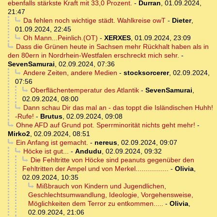
ebenfalls stärkste Kraft mit 33,0 Prozent.
-
Durran
,
01.09.2024,
21:47
Da fehlen noch wichtige städt. Wahlkreise owT
-
Dieter
,
01.09.2024, 22:45
Oh Mann...Peinlich.(OT)
-
XERXES
,
01.09.2024, 23:09
Dass die Grünen heute in Sachsen mehr Rückhalt haben als in
den 80ern in Nordrhein-Westfalen erschreckt mich sehr.
-
SevenSamurai
,
02.09.2024, 07:36
Andere Zeiten, andere Medien
-
stocksorcerer
,
02.09.2024,
07:56
Oberflächentemperatur des Atlantik
-
SevenSamurai
,
02.09.2024, 08:00
Dann schau Dir das mal an - das toppt die Isländischen Huhh!
-Rufe!
-
Brutus
,
02.09.2024, 09:08
Ohne AFD auf Grund pot. Sperrminorität nichts geht mehr!
-
Mirko2
,
02.09.2024, 08:51
Ein Anfang ist gemacht.
-
nereus
,
02.09.2024, 09:07
Höcke ist gut...
-
Andudu
,
02.09.2024, 09:32
Die Fehltritte von Höcke sind peanuts gegenüber den
Fehltritten der Ampel und von Merkel.................
-
Olivia
,
02.09.2024, 10:35
Mißbrauch von Kindern und Jugendlichen,
Geschlechtsumwandlung, Ideologie, Vorgehensweise,
Möglichkeiten dem Terror zu entkommen.....
-
Olivia
,
02.09.2024, 21:06