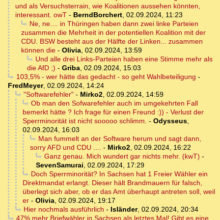
und als Versuchsterrain, wie Koalitionen aussehen könnten,
interessant. owT
-
BerndBorchert
,
02.09.2024, 11:23
Ne, ne.... in Thüringen haben dann zwei linke Parteien
zusammen die Mehrheit in der potentiellen Koalition mit der
CDU. BSW besteht aus der Hälfte der Linken... zusammen
können die
-
Olivia
,
02.09.2024, 13:59
Und alle drei Links-Parteien haben eine Stimme mehr als
die AfD ;)
-
Griba
,
02.09.2024, 15:03
103,5% - wer hätte das gedacht - so geht Wahlbeteiligung
-
FredMeyer
,
02.09.2024, 14:24
"Softwarefehler"
-
Mirko2
,
02.09.2024, 14:59
Ob man den Sofwarefehler auch im umgekehrten Fall
bemerkt hätte ? Ich frage für einen Freund :)) - Verlust der
Sperrminorität ist nicht sooooo schlimm.
-
Odysseus
,
02.09.2024, 16:03
Man fummelt an der Software herum und sagt dann,
sorry AFD und CDU ....
-
Mirko2
,
02.09.2024, 16:22
Ganz genau. Mich wundert gar nichts mehr. (kwT)
-
SevenSamurai
,
02.09.2024, 17:29
Doch Sperrminorität? In Sachsen hat 1 Freier Wähler ein
Direktmandat erlangt. Dieser hält Brandmauern für falsch,
überlegt sich aber, ob er das Amt überhaupt antreten soll, weil
er
-
Olivia
,
02.09.2024, 19:17
Hier nochmals ausführlich
-
Isländer
,
02.09.2024, 20:34
47% mehr Briefwähler in Sachsen als letztes Mal! Gibt es eine