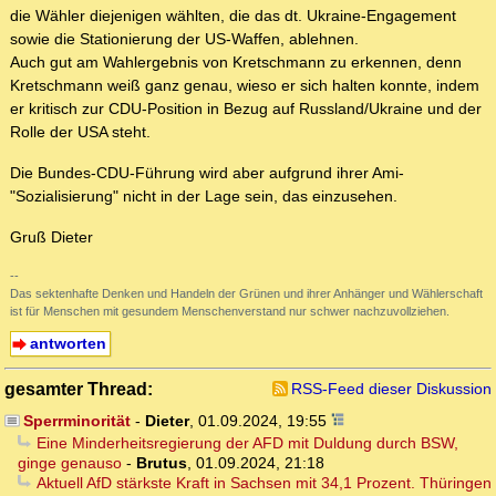
die Wähler diejenigen wählten, die das dt. Ukraine-Engagement
sowie die Stationierung der US-Waffen, ablehnen.
Auch gut am Wahlergebnis von Kretschmann zu erkennen, denn
Kretschmann weiß ganz genau, wieso er sich halten konnte, indem
er kritisch zur CDU-Position in Bezug auf Russland/Ukraine und der
Rolle der USA steht.
Die Bundes-CDU-Führung wird aber aufgrund ihrer Ami-
"Sozialisierung" nicht in der Lage sein, das einzusehen.
Gruß Dieter
--
Das sektenhafte Denken und Handeln der Grünen und ihrer Anhänger und Wählerschaft
ist für Menschen mit gesundem Menschenverstand nur schwer nachzuvollziehen.
antworten
gesamter Thread:
RSS-Feed dieser Diskussion
Sperrminorität
-
Dieter
,
01.09.2024, 19:55
Eine Minderheitsregierung der AFD mit Duldung durch BSW,
ginge genauso
-
Brutus
,
01.09.2024, 21:18
Aktuell AfD stärkste Kraft in Sachsen mit 34,1 Prozent. Thüringen