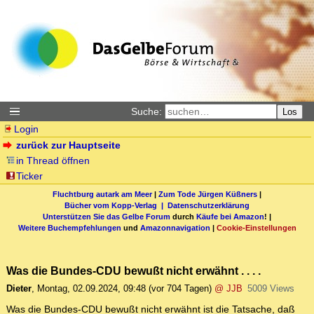
Suche:
Los
Login
zurück zur Hauptseite
in Thread öffnen
Ticker
Fluchtburg autark am Meer
|
Zum Tode Jürgen Küßners
|
Bücher vom Kopp-Verlag |
Datenschutzerklärung
Unterstützen Sie das Gelbe Forum
durch
Käufe bei Amazon
! |
Weitere Buchempfehlungen
und
Amazonnavigation
|
Cookie-Einstellungen
Was die Bundes-CDU bewußt nicht erwähnt . . . .
Dieter
,
Montag, 02.09.2024, 09:48
(vor 704 Tagen)
@ JJB
5009 Views
Was die Bundes-CDU bewußt nicht erwähnt ist die Tatsache, daß