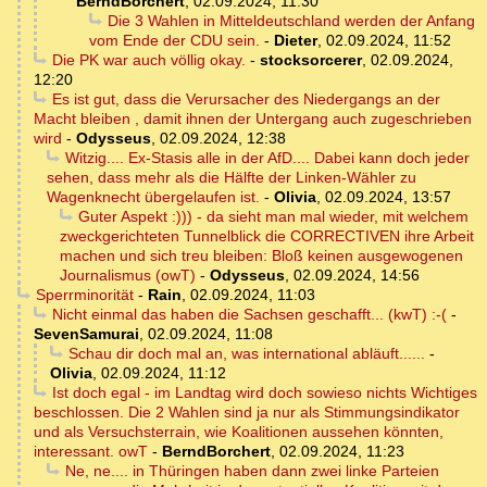
BerndBorchert
,
02.09.2024, 11:30
Die 3 Wahlen in Mitteldeutschland werden der Anfang
vom Ende der CDU sein.
-
Dieter
,
02.09.2024, 11:52
Die PK war auch völlig okay.
-
stocksorcerer
,
02.09.2024,
12:20
Es ist gut, dass die Verursacher des Niedergangs an der
Macht bleiben , damit ihnen der Untergang auch zugeschrieben
wird
-
Odysseus
,
02.09.2024, 12:38
Witzig.... Ex-Stasis alle in der AfD.... Dabei kann doch jeder
sehen, dass mehr als die Hälfte der Linken-Wähler zu
Wagenknecht übergelaufen ist.
-
Olivia
,
02.09.2024, 13:57
Guter Aspekt :))) - da sieht man mal wieder, mit welchem
zweckgerichteten Tunnelblick die CORRECTIVEN ihre Arbeit
machen und sich treu bleiben: Bloß keinen ausgewogenen
Journalismus (owT)
-
Odysseus
,
02.09.2024, 14:56
Sperrminorität
-
Rain
,
02.09.2024, 11:03
Nicht einmal das haben die Sachsen geschafft... (kwT) :-(
-
SevenSamurai
,
02.09.2024, 11:08
Schau dir doch mal an, was international abläuft......
-
Olivia
,
02.09.2024, 11:12
Ist doch egal - im Landtag wird doch sowieso nichts Wichtiges
beschlossen. Die 2 Wahlen sind ja nur als Stimmungsindikator
und als Versuchsterrain, wie Koalitionen aussehen könnten,
interessant. owT
-
BerndBorchert
,
02.09.2024, 11:23
Ne, ne.... in Thüringen haben dann zwei linke Parteien