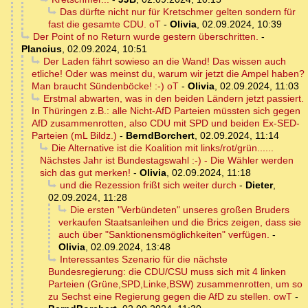
Das dürfte nicht nur für Kretschmer gelten sondern für
fast die gesamte CDU. oT
-
Olivia
,
02.09.2024, 10:39
Der Point of no Return wurde gestern überschritten.
-
Plancius
,
02.09.2024, 10:51
Der Laden fährt sowieso an die Wand! Das wissen auch
etliche! Oder was meinst du, warum wir jetzt die Ampel haben?
Man braucht Sündenböcke! :-) oT
-
Olivia
,
02.09.2024, 11:03
Erstmal abwarten, was in den beiden Ländern jetzt passiert.
In Thüringen z.B.: alle Nicht-AfD Parteien müssten sich gegen
AfD zusammenrotten, also CDU mit SPD und beiden Ex-SED-
Parteien (mL Bildz.)
-
BerndBorchert
,
02.09.2024, 11:14
Die Alternative ist die Koalition mit links/rot/grün......
Nächstes Jahr ist Bundestagswahl :-) - Die Wähler werden
sich das gut merken!
-
Olivia
,
02.09.2024, 11:18
und die Rezession frißt sich weiter durch
-
Dieter
,
02.09.2024, 11:28
Die ersten "Verbündeten" unseres großen Bruders
verkaufen Staatsanleihen und die Brics zeigen, dass sie
auch über "Sanktionensmöglichkeiten" verfügen.
-
Olivia
,
02.09.2024, 13:48
Interessantes Szenario für die nächste
Bundesregierung: die CDU/CSU muss sich mit 4 linken
Parteien (Grüne,SPD,Linke,BSW) zusammenrotten, um so
zu Sechst eine Regierung gegen die AfD zu stellen. owT
-