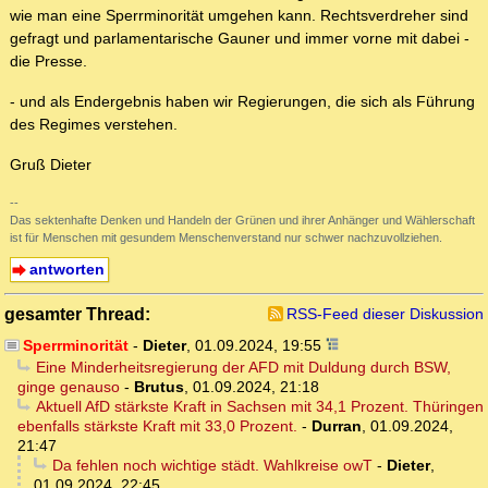
wie man eine Sperrminorität umgehen kann. Rechtsverdreher sind
gefragt und parlamentarische Gauner und immer vorne mit dabei -
die Presse.
- und als Endergebnis haben wir Regierungen, die sich als Führung
des Regimes verstehen.
Gruß Dieter
--
Das sektenhafte Denken und Handeln der Grünen und ihrer Anhänger und Wählerschaft
ist für Menschen mit gesundem Menschenverstand nur schwer nachzuvollziehen.
antworten
gesamter Thread:
RSS-Feed dieser Diskussion
Sperrminorität
-
Dieter
,
01.09.2024, 19:55
Eine Minderheitsregierung der AFD mit Duldung durch BSW,
ginge genauso
-
Brutus
,
01.09.2024, 21:18
Aktuell AfD stärkste Kraft in Sachsen mit 34,1 Prozent. Thüringen
ebenfalls stärkste Kraft mit 33,0 Prozent.
-
Durran
,
01.09.2024,
21:47
Da fehlen noch wichtige städt. Wahlkreise owT
-
Dieter
,
01.09.2024, 22:45