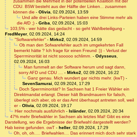
zusammen die Mehrheit in der potentiellen Koalition mit der
CDU. BSW besteht aus der Hälfte der Linken... zusammen
können die
-
Olivia
,
02.09.2024, 13:59
Und alle drei Links-Parteien haben eine Stimme mehr als
die AfD ;)
-
Griba
,
02.09.2024, 15:03
103,5% - wer hätte das gedacht - so geht Wahlbeteiligung
-
FredMeyer
,
02.09.2024, 14:24
"Softwarefehler"
-
Mirko2
,
02.09.2024, 14:59
Ob man den Sofwarefehler auch im umgekehrten Fall
bemerkt hätte ? Ich frage für einen Freund :)) - Verlust der
Sperrminorität ist nicht sooooo schlimm.
-
Odysseus
,
02.09.2024, 16:03
Man fummelt an der Software herum und sagt dann,
sorry AFD und CDU ....
-
Mirko2
,
02.09.2024, 16:22
Ganz genau. Mich wundert gar nichts mehr. (kwT)
-
SevenSamurai
,
02.09.2024, 17:29
Doch Sperrminorität? In Sachsen hat 1 Freier Wähler ein
Direktmandat erlangt. Dieser hält Brandmauern für falsch,
überlegt sich aber, ob er das Amt überhaupt antreten soll, weil
er
-
Olivia
,
02.09.2024, 19:17
Hier nochmals ausführlich
-
Isländer
,
02.09.2024, 20:34
47% mehr Briefwähler in Sachsen als letztes Mal! Gibt es eine
Darstellung, wo die Ergebnisse der Briefwahl dargestellt werden?
Hab keine gefunden. owT
-
heller
,
02.09.2024, 17:29
Oh, oh, oh..... Briefwahlen.... Das erinnert mich doch sehr stark