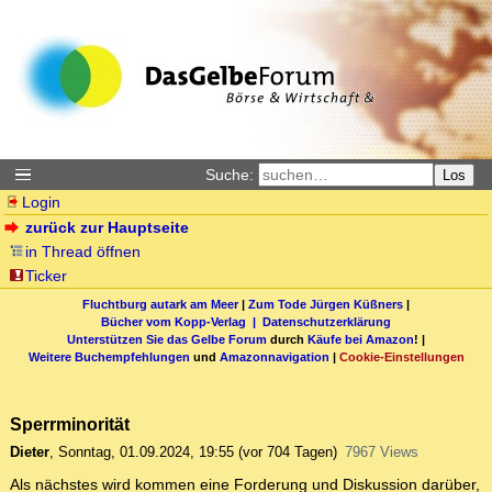
Suche:
Los
Login
zurück zur Hauptseite
in Thread öffnen
Ticker
Fluchtburg autark am Meer
|
Zum Tode Jürgen Küßners
|
Bücher vom Kopp-Verlag |
Datenschutzerklärung
Unterstützen Sie das Gelbe Forum
durch
Käufe bei Amazon
! |
Weitere Buchempfehlungen
und
Amazonnavigation
|
Cookie-Einstellungen
Sperrminorität
Dieter
,
Sonntag, 01.09.2024, 19:55
(vor 704 Tagen)
7967 Views
Als nächstes wird kommen eine Forderung und Diskussion darüber,