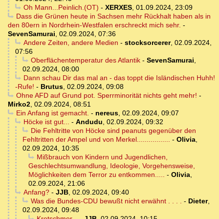
Oh Mann...Peinlich.(OT)
-
XERXES
,
01.09.2024, 23:09
Dass die Grünen heute in Sachsen mehr Rückhalt haben als in
den 80ern in Nordrhein-Westfalen erschreckt mich sehr.
-
SevenSamurai
,
02.09.2024, 07:36
Andere Zeiten, andere Medien
-
stocksorcerer
,
02.09.2024,
07:56
Oberflächentemperatur des Atlantik
-
SevenSamurai
,
02.09.2024, 08:00
Dann schau Dir das mal an - das toppt die Isländischen Huhh!
-Rufe!
-
Brutus
,
02.09.2024, 09:08
Ohne AFD auf Grund pot. Sperrminorität nichts geht mehr!
-
Mirko2
,
02.09.2024, 08:51
Ein Anfang ist gemacht.
-
nereus
,
02.09.2024, 09:07
Höcke ist gut...
-
Andudu
,
02.09.2024, 09:32
Die Fehltritte von Höcke sind peanuts gegenüber den
Fehltritten der Ampel und von Merkel.................
-
Olivia
,
02.09.2024, 10:35
Mißbrauch von Kindern und Jugendlichen,
Geschlechtsumwandlung, Ideologie, Vorgehensweise,
Möglichkeiten dem Terror zu entkommen.....
-
Olivia
,
02.09.2024, 21:06
Anfang?
-
JJB
,
02.09.2024, 09:40
Was die Bundes-CDU bewußt nicht erwähnt . . . .
-
Dieter
,
02.09.2024, 09:48
Kretschmer...
-
JJB
,
02.09.2024, 10:15