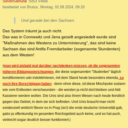
SevenSamurai
5053 Views
bearbeitet von Brutus, Montag, 02.09.2024, 09:20
Und gerade bei den Sachsen.
Das System träumt ja auch nicht.
Das was in Connewitz und Jena gezeilt angesiedelt wurde sind
"Maßnahmen des Westens zu Unterminierung", das sind keine
Sachsen das sind Antifa Fremdarbeiter (sogenannte Stundenten)
aus dem Westen!
(
man wird alsbald mal darüber nachdenken müssen, ob die sogenannten
höheren Bildungseinrichtungen
, die diese sogenannten "Studenten" täglich
konditionieren udn indoktrinieren, mit dem Stand heute besonders ebenda,
so
noch ihre Berechtigung haben
- denn ohne diese, ist diese Mischpoke sodann
wie vom Erdboden verschwunden - die werden ja nicht dort bleiben und Aldi
Kassierer werden wollen. Die Unis sind also ihrem Wesen nach heute feindlich
gegen das Gebiet, in dem sie sich befinden. Und Unis braucht man nicht
existenziell wirklich! Bevor es in Prag (sic!) die erste deutsche Universität gab,
gabs ja offenkundig im gesamten Reichsgebiet auch keine, und es hat auch,
vielleicht sogar deutlich besser funktioniert.)