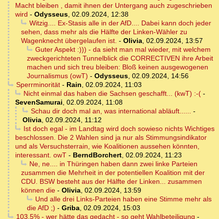
Macht bleiben , damit ihnen der Untergang auch zugeschrieben
wird
-
Odysseus
,
02.09.2024, 12:38
Witzig.... Ex-Stasis alle in der AfD.... Dabei kann doch jeder
sehen, dass mehr als die Hälfte der Linken-Wähler zu
Wagenknecht übergelaufen ist.
-
Olivia
,
02.09.2024, 13:57
Guter Aspekt :))) - da sieht man mal wieder, mit welchem
zweckgerichteten Tunnelblick die CORRECTIVEN ihre Arbeit
machen und sich treu bleiben: Bloß keinen ausgewogenen
Journalismus (owT)
-
Odysseus
,
02.09.2024, 14:56
Sperrminorität
-
Rain
,
02.09.2024, 11:03
Nicht einmal das haben die Sachsen geschafft... (kwT) :-(
-
SevenSamurai
,
02.09.2024, 11:08
Schau dir doch mal an, was international abläuft......
-
Olivia
,
02.09.2024, 11:12
Ist doch egal - im Landtag wird doch sowieso nichts Wichtiges
beschlossen. Die 2 Wahlen sind ja nur als Stimmungsindikator
und als Versuchsterrain, wie Koalitionen aussehen könnten,
interessant. owT
-
BerndBorchert
,
02.09.2024, 11:23
Ne, ne.... in Thüringen haben dann zwei linke Parteien
zusammen die Mehrheit in der potentiellen Koalition mit der
CDU. BSW besteht aus der Hälfte der Linken... zusammen
können die
-
Olivia
,
02.09.2024, 13:59
Und alle drei Links-Parteien haben eine Stimme mehr als
die AfD ;)
-
Griba
,
02.09.2024, 15:03
103,5% - wer hätte das gedacht - so geht Wahlbeteiligung
-