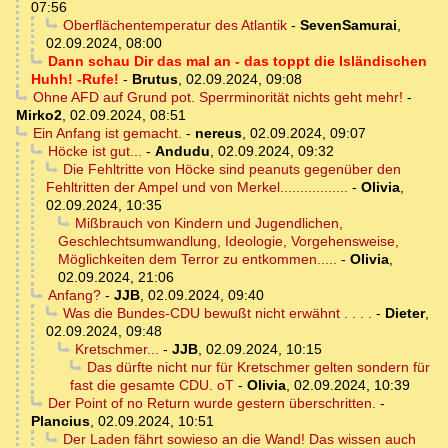
07:56
Oberflächentemperatur des Atlantik
-
SevenSamurai
,
02.09.2024, 08:00
Dann schau Dir das mal an - das toppt die Isländischen
Huhh! -Rufe!
-
Brutus
,
02.09.2024, 09:08
Ohne AFD auf Grund pot. Sperrminorität nichts geht mehr!
-
Mirko2
,
02.09.2024, 08:51
Ein Anfang ist gemacht.
-
nereus
,
02.09.2024, 09:07
Höcke ist gut...
-
Andudu
,
02.09.2024, 09:32
Die Fehltritte von Höcke sind peanuts gegenüber den
Fehltritten der Ampel und von Merkel.................
-
Olivia
,
02.09.2024, 10:35
Mißbrauch von Kindern und Jugendlichen,
Geschlechtsumwandlung, Ideologie, Vorgehensweise,
Möglichkeiten dem Terror zu entkommen.....
-
Olivia
,
02.09.2024, 21:06
Anfang?
-
JJB
,
02.09.2024, 09:40
Was die Bundes-CDU bewußt nicht erwähnt . . . .
-
Dieter
,
02.09.2024, 09:48
Kretschmer...
-
JJB
,
02.09.2024, 10:15
Das dürfte nicht nur für Kretschmer gelten sondern für
fast die gesamte CDU. oT
-
Olivia
,
02.09.2024, 10:39
Der Point of no Return wurde gestern überschritten.
-
Plancius
,
02.09.2024, 10:51
Der Laden fährt sowieso an die Wand! Das wissen auch