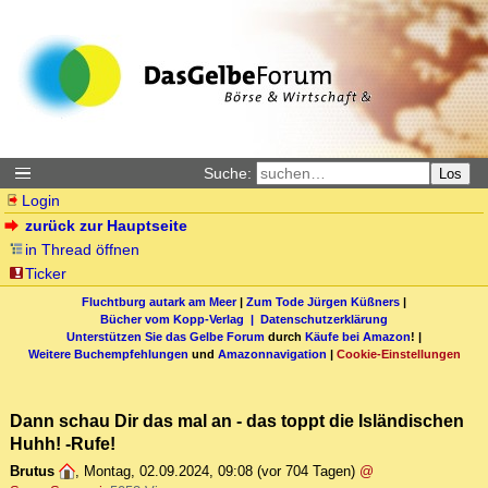
Suche:
Los
Login
zurück zur Hauptseite
in Thread öffnen
Ticker
Fluchtburg autark am Meer
|
Zum Tode Jürgen Küßners
|
Bücher vom Kopp-Verlag |
Datenschutzerklärung
Unterstützen Sie das Gelbe Forum
durch
Käufe bei Amazon
! |
Weitere Buchempfehlungen
und
Amazonnavigation
|
Cookie-Einstellungen
Dann schau Dir das mal an - das toppt die Isländischen
Huhh! -Rufe!
Brutus
,
Montag, 02.09.2024, 09:08
(vor 704 Tagen)
@