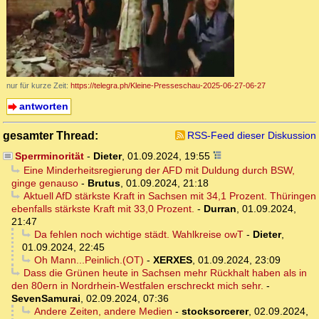
nur für kurze Zeit:
https://telegra.ph/Kleine-Presseschau-2025-06-27-06-27
antworten
gesamter Thread:
RSS-Feed dieser Diskussion
Sperrminorität
-
Dieter
,
01.09.2024, 19:55
Eine Minderheitsregierung der AFD mit Duldung durch BSW,
ginge genauso
-
Brutus
,
01.09.2024, 21:18
Aktuell AfD stärkste Kraft in Sachsen mit 34,1 Prozent. Thüringen
ebenfalls stärkste Kraft mit 33,0 Prozent.
-
Durran
,
01.09.2024,
21:47
Da fehlen noch wichtige städt. Wahlkreise owT
-
Dieter
,
01.09.2024, 22:45
Oh Mann...Peinlich.(OT)
-
XERXES
,
01.09.2024, 23:09
Dass die Grünen heute in Sachsen mehr Rückhalt haben als in
den 80ern in Nordrhein-Westfalen erschreckt mich sehr.
-
SevenSamurai
,
02.09.2024, 07:36
Andere Zeiten, andere Medien
-
stocksorcerer
,
02.09.2024,