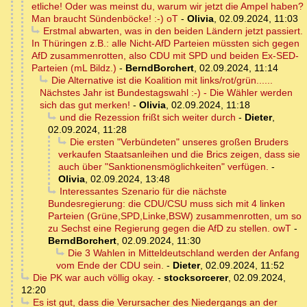
etliche! Oder was meinst du, warum wir jetzt die Ampel haben?
Man braucht Sündenböcke! :-) oT
-
Olivia
,
02.09.2024, 11:03
Erstmal abwarten, was in den beiden Ländern jetzt passiert.
In Thüringen z.B.: alle Nicht-AfD Parteien müssten sich gegen
AfD zusammenrotten, also CDU mit SPD und beiden Ex-SED-
Parteien (mL Bildz.)
-
BerndBorchert
,
02.09.2024, 11:14
Die Alternative ist die Koalition mit links/rot/grün......
Nächstes Jahr ist Bundestagswahl :-) - Die Wähler werden
sich das gut merken!
-
Olivia
,
02.09.2024, 11:18
und die Rezession frißt sich weiter durch
-
Dieter
,
02.09.2024, 11:28
Die ersten "Verbündeten" unseres großen Bruders
verkaufen Staatsanleihen und die Brics zeigen, dass sie
auch über "Sanktionensmöglichkeiten" verfügen.
-
Olivia
,
02.09.2024, 13:48
Interessantes Szenario für die nächste
Bundesregierung: die CDU/CSU muss sich mit 4 linken
Parteien (Grüne,SPD,Linke,BSW) zusammenrotten, um so
zu Sechst eine Regierung gegen die AfD zu stellen. owT
-
BerndBorchert
,
02.09.2024, 11:30
Die 3 Wahlen in Mitteldeutschland werden der Anfang
vom Ende der CDU sein.
-
Dieter
,
02.09.2024, 11:52
Die PK war auch völlig okay.
-
stocksorcerer
,
02.09.2024,
12:20
Es ist gut, dass die Verursacher des Niedergangs an der