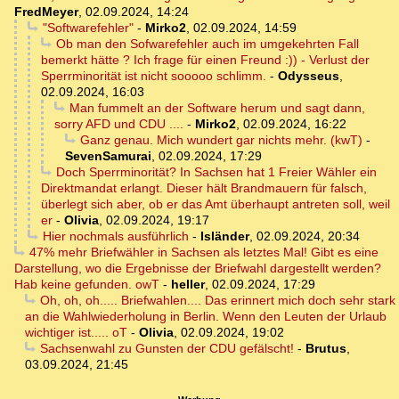
FredMeyer
,
02.09.2024, 14:24
"Softwarefehler"
-
Mirko2
,
02.09.2024, 14:59
Ob man den Sofwarefehler auch im umgekehrten Fall
bemerkt hätte ? Ich frage für einen Freund :)) - Verlust der
Sperrminorität ist nicht sooooo schlimm.
-
Odysseus
,
02.09.2024, 16:03
Man fummelt an der Software herum und sagt dann,
sorry AFD und CDU ....
-
Mirko2
,
02.09.2024, 16:22
Ganz genau. Mich wundert gar nichts mehr. (kwT)
-
SevenSamurai
,
02.09.2024, 17:29
Doch Sperrminorität? In Sachsen hat 1 Freier Wähler ein
Direktmandat erlangt. Dieser hält Brandmauern für falsch,
überlegt sich aber, ob er das Amt überhaupt antreten soll, weil
er
-
Olivia
,
02.09.2024, 19:17
Hier nochmals ausführlich
-
Isländer
,
02.09.2024, 20:34
47% mehr Briefwähler in Sachsen als letztes Mal! Gibt es eine
Darstellung, wo die Ergebnisse der Briefwahl dargestellt werden?
Hab keine gefunden. owT
-
heller
,
02.09.2024, 17:29
Oh, oh, oh..... Briefwahlen.... Das erinnert mich doch sehr stark
an die Wahlwiederholung in Berlin. Wenn den Leuten der Urlaub
wichtiger ist..... oT
-
Olivia
,
02.09.2024, 19:02
Sachsenwahl zu Gunsten der CDU gefälscht!
-
Brutus
,
03.09.2024, 21:45