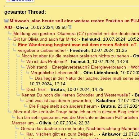
gesamter Thread:
Mittwoch, also heute soll eine weitere rechte Fraktion im E
AfD
-
Olivia
,
10.07.2024, 09:58
Meldung von gestern: Okamura (CZ) gründet mit der deutschen 
Gilt für Olivia und auch für Mirko:
-
helmut-1
,
10.07.2024, 10:52
Eine Wanderung beginnt man mit dem ersten Schritt. oT
vergebene Liebesmühe!
-
Friedrich
,
10.07.2024, 11:25
Noch ist aber für die meisten praktisch nichts zu sehen
-
Ot
Wo ist das Problem?
-
helmut-1
,
10.07.2024, 13:38
Wohlstand = Energieverbrauch? Energieverbrauch = Woh
Vergebliche Lebensmüh'
-
Otto Lidenbrock
,
10.07.20
Das liegt in der Natur der Sache. Jeder muß seine 
10.07.2024, 17:14
Doch hier:
-
Brutus
,
10.07.2024, 14:25
Kennst Du noch die Herren Schröder und Westerwelle?
-
B
Und was ist aus denen geworden,
-
Kaladhor
,
12.07.2024
Die Frage stellt sich anders herum
-
Brutus
,
23.07.2024
Aber auf die zentrale Frage habe ich auch in diesem Blog kein
Ich bin sehr gespannt, wie die Gerichte in diesem Fall urteilen
Messer um.
-
Olivia
,
10.07.2024, 22:33
Genau das dachte ich mir heute, Nachbetrachtung Mannhe
Klar, Nischen gibt es, zum Beispiel ...
-
Ankawor
,
11.07.2