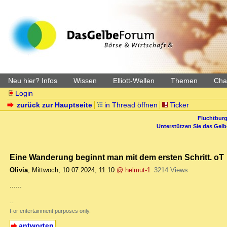
Neu hier? Infos
Wissen
Elliott-Wellen
Themen
Char
Login
zurück zur Hauptseite
in Thread öffnen
Ticker
Fluchtburg
Unterstützen Sie das Gel
Eine Wanderung beginnt man mit dem ersten Schritt. oT
Olivia
,
Mittwoch, 10.07.2024, 11:10
@ helmut-1
3214 Views
......
--
For entertainment purposes only.
antworten