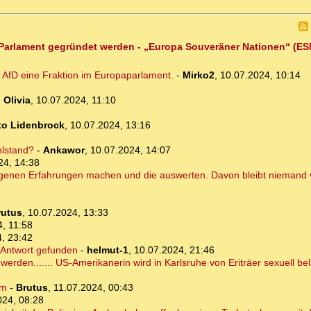
U-Parlament gegründet werden - „Europa Souveräner Nationen“ (ESN
AfD eine Fraktion im Europaparlament.
-
Mirko2
,
10.07.2024, 10:14
-
Olivia
,
10.07.2024, 11:10
to Lidenbrock
,
10.07.2024, 13:16
lstand?
-
Ankawor
,
10.07.2024, 14:07
24, 14:38
eigenen Erfahrungen machen und die auswerten. Davon bleibt niemand 
rutus
,
10.07.2024, 13:33
, 11:58
, 23:42
e Antwort gefunden
-
helmut-1
,
10.07.2024, 21:46
 werden....... US-Amerikanerin wird in Karlsruhe von Eriträer sexuell bel
im
-
Brutus
,
11.07.2024, 00:43
024, 08:28