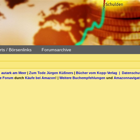
ts / Börsenlinks
Forumsarchive
 autark am Meer
|
Zum Tode Jürgen Küßners
|
Bücher vom Kopp-Verlag |
Datenschut
be Forum
durch
Käufe bei Amazon
! |
Weitere Buchempfehlungen
und
Amazonnavigat