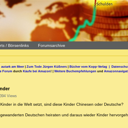
ts / Börsenlinks
Forumsarchive
 autark am Meer
|
Zum Tode Jürgen Küßners
|
Bücher vom Kopp-Verlag |
Datenschut
be Forum
durch
Käufe bei Amazon
! |
Weitere Buchempfehlungen
und
Amazonnavigat
änder
394 Views
inder in die Welt setzt, sind diese Kinder Chinesen oder Deutsche?
gewanderten Deutschen heiraten und daraus wieder Kinder hervorgehe