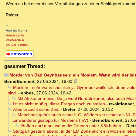
Wenn es bei einer dieser Vermählungen zu einer Schlägerei kommt,
Rainer
--
Ami go home!
RundeKante
WikiMANNia
WGvdL Forum
antworten
gesamter Thread:
Mörder von Bad Oeynhausen: ein Moslem. Wann wird der Islam
BerndBorchert
,
27.06.2024, 16:00
Moslem - sehr wahrscheinlich ja. Syrer bezweifle ich, denn vie
sind.
-
ebbes
,
27.06.2024, 16:42
Mit Afrikaner meinst Du ja wohl Nordafrikaner, also auch Mo
Ist es nicht müßig, diese Fragen noch zu stellen
-
re-aktionaer
Alles braucht seine Zeit.
-
Dieter
,
27.06.2024, 18:32
Manchmal geht's auch schnell: G. Wilders verzichtet als NL-R
Einwanderungsstopp für Moslems (mV)
-
BerndBorchert
,
27.06
Hoffen darf man, wenn die Grünen unter 3 % haben.
-
Diet
Stuttgart gestern abend: in der EM Zone sticht ein Moslem leb