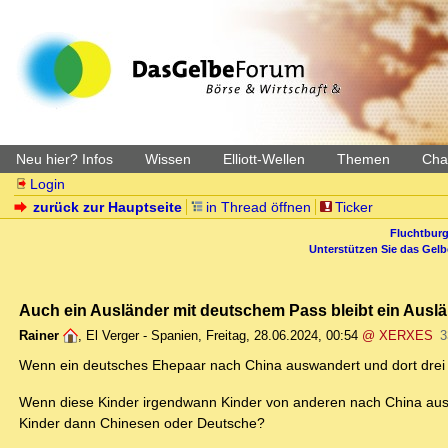
Neu hier? Infos
Wissen
Elliott-Wellen
Themen
Char
Login
zurück zur Hauptseite
in Thread öffnen
Ticker
Fluchtburg
Unterstützen Sie das Gel
Auch ein Ausländer mit deutschem Pass bleibt ein Ausl
Rainer
,
El Verger - Spanien
,
Freitag, 28.06.2024, 00:54
@ XERXES
3
Wenn ein deutsches Ehepaar nach China auswandert und dort drei K
Wenn diese Kinder irgendwann Kinder von anderen nach China aus
Kinder dann Chinesen oder Deutsche?