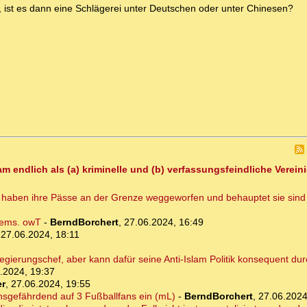
 ist es dann eine Schlägerei unter Deutschen oder unter Chinesen?
 endlich als (a) kriminelle und (b) verfassungsfeindliche Verein
le haben ihre Pässe an der Grenze weggeworfen und behauptet sie sind 
slems. owT
-
BerndBorchert
,
27.06.2024, 16:49
,
27.06.2024, 18:11
egierungschef, aber kann dafür seine Anti-Islam Politik konsequent du
.2024, 19:37
er
,
27.06.2024, 19:55
ensgefährdend auf 3 Fußballfans ein (mL)
-
BerndBorchert
,
27.06.2024