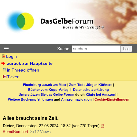
Suche:
Los
Login
zurück zur Hauptseite
in Thread öffnen
Ticker
Fluchtburg autark am Meer
|
Zum Tode Jürgen Küßners
|
Bücher vom Kopp-Verlag |
Datenschutzerklärung
Unterstützen Sie das Gelbe Forum
durch
Käufe bei Amazon
! |
Weitere Buchempfehlungen
und
Amazonnavigation
|
Cookie-Einstellungen
Alles braucht seine Zeit.
Dieter
,
Donnerstag, 27.06.2024, 18:32
(vor 770 Tagen)
@
BerndBorchert
3712 Views