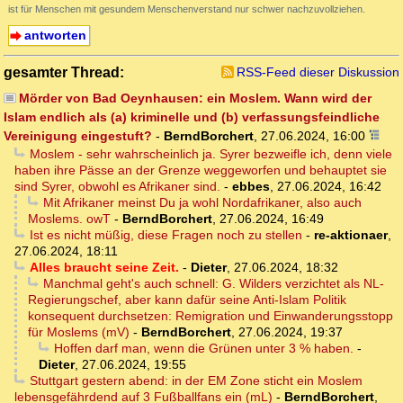
ist für Menschen mit gesundem Menschenverstand nur schwer nachzuvollziehen.
antworten
gesamter Thread:
RSS-Feed dieser Diskussion
Mörder von Bad Oeynhausen: ein Moslem. Wann wird der
Islam endlich als (a) kriminelle und (b) verfassungsfeindliche
Vereinigung eingestuft?
-
BerndBorchert
,
27.06.2024, 16:00
Moslem - sehr wahrscheinlich ja. Syrer bezweifle ich, denn viele
haben ihre Pässe an der Grenze weggeworfen und behauptet sie
sind Syrer, obwohl es Afrikaner sind.
-
ebbes
,
27.06.2024, 16:42
Mit Afrikaner meinst Du ja wohl Nordafrikaner, also auch
Moslems. owT
-
BerndBorchert
,
27.06.2024, 16:49
Ist es nicht müßig, diese Fragen noch zu stellen
-
re-aktionaer
,
27.06.2024, 18:11
Alles braucht seine Zeit.
-
Dieter
,
27.06.2024, 18:32
Manchmal geht's auch schnell: G. Wilders verzichtet als NL-
Regierungschef, aber kann dafür seine Anti-Islam Politik
konsequent durchsetzen: Remigration und Einwanderungsstopp
für Moslems (mV)
-
BerndBorchert
,
27.06.2024, 19:37
Hoffen darf man, wenn die Grünen unter 3 % haben.
-
Dieter
,
27.06.2024, 19:55
Stuttgart gestern abend: in der EM Zone sticht ein Moslem
lebensgefährdend auf 3 Fußballfans ein (mL)
-
BerndBorchert
,