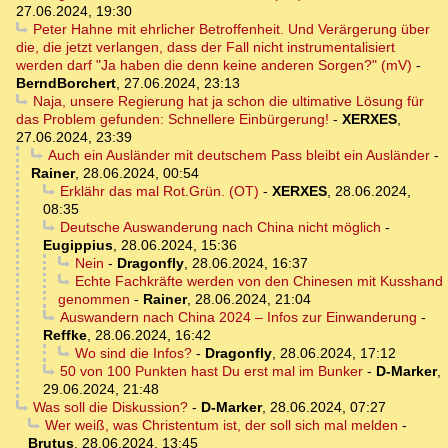
27.06.2024, 19:30
Peter Hahne mit ehrlicher Betroffenheit. Und Verärgerung über
die, die jetzt verlangen, dass der Fall nicht instrumentalisiert
werden darf "Ja haben die denn keine anderen Sorgen?" (mV)
-
BerndBorchert
,
27.06.2024, 23:13
Naja, unsere Regierung hat ja schon die ultimative Lösung für
das Problem gefunden: Schnellere Einbürgerung!
-
XERXES
,
27.06.2024, 23:39
Auch ein Ausländer mit deutschem Pass bleibt ein Ausländer
-
Rainer
,
28.06.2024, 00:54
Erklähr das mal Rot.Grün. (OT)
-
XERXES
,
28.06.2024,
08:35
Deutsche Auswanderung nach China nicht möglich
-
Eugippius
,
28.06.2024, 15:36
Nein
-
Dragonfly
,
28.06.2024, 16:37
Echte Fachkräfte werden von den Chinesen mit Kusshand
genommen
-
Rainer
,
28.06.2024, 21:04
Auswandern nach China 2024 – Infos zur Einwanderung
-
Reffke
,
28.06.2024, 16:42
Wo sind die Infos?
-
Dragonfly
,
28.06.2024, 17:12
50 von 100 Punkten hast Du erst mal im Bunker
-
D-Marker
,
29.06.2024, 21:48
Was soll die Diskussion?
-
D-Marker
,
28.06.2024, 07:27
Wer weiß, was Christentum ist, der soll sich mal melden
-
Brutus
,
28.06.2024, 13:45