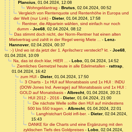
Plancius
,
01.04.2024, 12:08
Wohngeldantrag
-
Brutus
,
02.04.2024, 00:52
Vergleich von Rentenquote und Rentenhöhe in Europa und
der Welt (nur Link)
-
Dieter
,
01.04.2024, 17:58
Rentner, die Altpartein wählen, sind einfach nur noch
dumm
-
Joe68
,
02.04.2024, 08:12
Das stimmt doch nicht, der Norm-Rentner hat einen alten
Mietvertrag und zahlt in der Regel wenig Miete ...
-
Lenz-
Hannover
,
02.04.2024, 00:37
:-) Und wo ist da jetzt der 1. Aprilscherz versteckt? kt.
-
Joe68
,
01.04.2024, 10:09
Na, das ist doch klar, HIER ...
-
Lobo
,
01.04.2024, 14:52
Ziemliches Gemetzel heute in alle Edelmetallen
-
rattrap
,
01.04.2024, 16:42
zum HUI
-
Dieter
,
01.04.2024, 17:50
3 Charts - 1x HUI auf Monatsbasis und 1x HUI : INDU
(DOW-Jones Ind. Average) auf Monatsbasis und 1x HUI :
GOLD auf Monatsbasis
-
Albrecht
,
01.04.2024, 20:21
HUI 2012 - 2016
-
Dieter
,
01.04.2024, 21:00
Die nächste Welle sollte den HUI auf mindestens
500 bis 550 tragen.
-
Albrecht
,
01.04.2024, 22:01
Langfristchart Gold infl-ber.
-
Dieter
,
02.04.2024,
15:43
DANKE für die Charts und eine Ergänzung mit den
zyklischen Tiefs des Goldpreises
-
Lobo
,
02.04.2024,