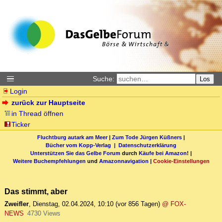
Suche:
Los
Login
zurück zur Hauptseite
in Thread öffnen
Ticker
Fluchtburg autark am Meer
|
Zum Tode Jürgen Küßners
|
Bücher vom Kopp-Verlag |
Datenschutzerklärung
Unterstützen Sie das Gelbe Forum
durch
Käufe bei Amazon
! |
Weitere Buchempfehlungen
und
Amazonnavigation
|
Cookie-Einstellungen
Das stimmt, aber
Zweifler
,
Dienstag, 02.04.2024, 10:10
(vor 856 Tagen)
@ FOX-
NEWS
4730 Views