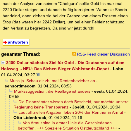
nach der Analyse von seinem "Chefguru" sollte Gold bis maximal
2220 Dollar steigen und danach heftig korrigieren. Wenn sie Shorts
handelnd, dann ziehen sie bei der Grenze von einem Prozent einen
Stop (das wären hier 2242 Dollar), um bei einer Fehleinschätzung
den Verlust zu begrenzen. Da sind wir jetzt durch!
antworten
gesamter Thread:
RSS-Feed dieser Diskussion
2400 Dollar nächstes Ziel für Gold - Die Deutschen auf dem
Holzweg - NEU: Das Sieben Sieger Wohlstands-Depot
-
Lobo
,
01.04.2024, 03:27
Muss ja. Schau dir zb. mal Rentenbezieher an
-
sensortimecom
,
01.04.2024, 08:53
Murkssuggestion, die Reallage ist anders
-
eesti
,
01.04.2024,
09:55
Die Finanzämter wissen doch Bescheid, nur möchte unsere
Regierung keine Transparenz
-
Joe68
,
01.04.2024, 10:04
Laut offiziellen Angaben leben 20% der Rentner in Armut
-
Otto Lidenbrock
,
01.04.2024, 11:16
Von Armut sind in erster Linie die Geschiedenen
betroffen. +++ Spezielle Situation Ostdeutschland +++
-