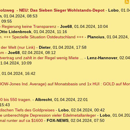
m Holzweg - NEU: Das Sieben Sieger Wohlstands-Depot
-
Lobo
,
01.0
m
,
01.04.2024, 08:53
 09:55
e Regierung keine Transparenz
-
Joe68
,
01.04.2024, 10:04
Otto Lidenbrock
,
01.04.2024, 11:16
n. +++ Spezielle Situation Ostdeutschland +++
-
Plancius
,
01.04.2024,
der Welt (nur Link)
-
Dieter
,
01.04.2024, 17:58
umm
-
Joe68
,
02.04.2024, 08:12
ertrag und zahlt in der Regel wenig Miete ...
-
Lenz-Hannover
,
02.04
1.04.2024, 10:09
,
01.04.2024, 16:42
(DOW-Jones Ind. Average) auf Monatsbasis und 1x HUI : GOLD auf Mo
0 bis 550 tragen.
-
Albrecht
,
01.04.2024, 22:01
15:43
lischen Tiefs des Goldpreises
-
Lobo
,
02.04.2024, 00:42
ie unberechtigte Depression vieler Edelmetallanleger
-
Lobo
,
01.04.20
mal runter auf ca $1600
-
FOX-NEWS
,
02.04.2024, 07:50