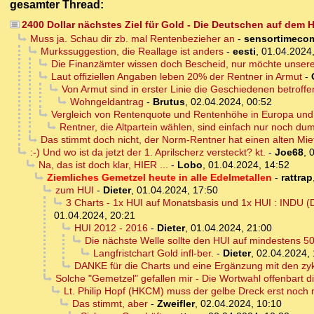
gesamter Thread:
2400 Dollar nächstes Ziel für Gold - Die Deutschen auf de
Muss ja. Schau dir zb. mal Rentenbezieher an
-
sensortimeco
Murkssuggestion, die Reallage ist anders
-
eesti
,
01.04.2024,
Die Finanzämter wissen doch Bescheid, nur möchte unser
Laut offiziellen Angaben leben 20% der Rentner in Armut
-
Von Armut sind in erster Linie die Geschiedenen betroffe
Wohngeldantrag
-
Brutus
,
02.04.2024, 00:52
Vergleich von Rentenquote und Rentenhöhe in Europa und 
Rentner, die Altpartein wählen, sind einfach nur noch d
Das stimmt doch nicht, der Norm-Rentner hat einen alten Mietv
:-) Und wo ist da jetzt der 1. Aprilscherz versteckt? kt.
-
Joe68
,
0
Na, das ist doch klar, HIER ...
-
Lobo
,
01.04.2024, 14:52
Ziemliches Gemetzel heute in alle Edelmetallen
-
rattrap
zum HUI
-
Dieter
,
01.04.2024, 17:50
3 Charts - 1x HUI auf Monatsbasis und 1x HUI : INDU 
01.04.2024, 20:21
HUI 2012 - 2016
-
Dieter
,
01.04.2024, 21:00
Die nächste Welle sollte den HUI auf mindestens 50
Langfristchart Gold infl-ber.
-
Dieter
,
02.04.2024, 
DANKE für die Charts und eine Ergänzung mit den zyk
Solche "Gemetzel" gefallen mir - Die Wortwahl offenbart d
Lt. Philip Hopf (HKCM) muss der gelbe Dreck erst noch 
Das stimmt, aber
-
Zweifler
,
02.04.2024, 10:10