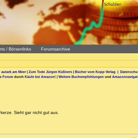
ts / Börsenlinks
Forumsarchive
 autark am Meer
|
Zum Tode Jürgen Küßners
|
Bücher vom Kopp-Verlag |
Datenschut
be Forum
durch
Käufe bei Amazon
! |
Weitere Buchempfehlungen
und
Amazonnavigat
erze. Sieht gar nicht gut aus.