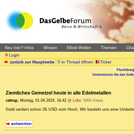
Neu hier? Infos
Wissen
Elliott-Wellen
Themen
Char
Login
zurück zur Hauptseite
in Thread öffnen
Ticker
Fluchtburg
Unterstützen Sie das Gel
Ziemliches Gemetzel heute in alle Edelmetallen
rattrap
,
Montag, 01.04.2024, 16:42
@ Lobo
5854 Views
Gold verliert schon 35 USD vom Hoch. Wir basteln uns eine Umkehrk
antworten