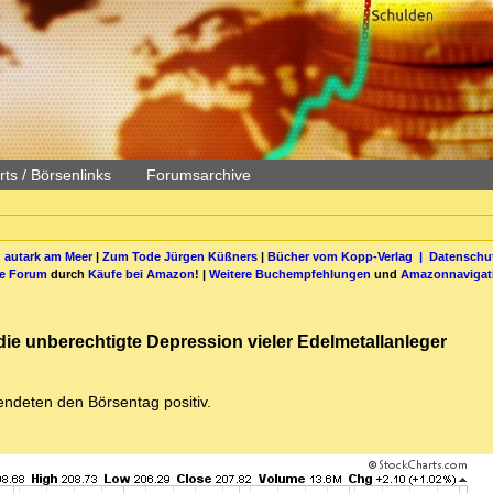
ts / Börsenlinks
Forumsarchive
 autark am Meer
|
Zum Tode Jürgen Küßners
|
Bücher vom Kopp-Verlag |
Datenschut
be Forum
durch
Käufe bei Amazon
! |
Weitere Buchempfehlungen
und
Amazonnavigat
die unberechtigte Depression vieler Edelmetallanleger
endeten den Börsentag positiv.