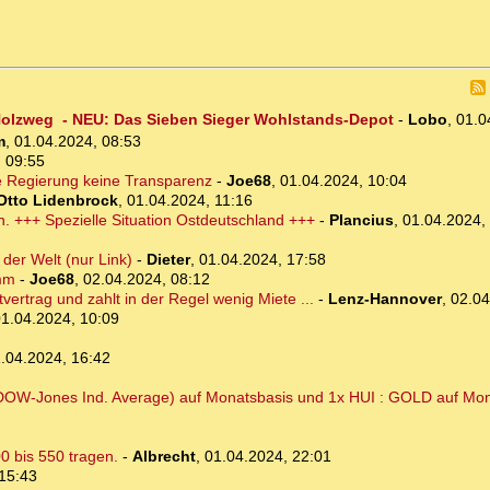
m Holzweg - NEU: Das Sieben Sieger Wohlstands-Depot
-
Lobo
,
01.0
m
,
01.04.2024, 08:53
 09:55
e Regierung keine Transparenz
-
Joe68
,
01.04.2024, 10:04
Otto Lidenbrock
,
01.04.2024, 11:16
n. +++ Spezielle Situation Ostdeutschland +++
-
Plancius
,
01.04.2024,
der Welt (nur Link)
-
Dieter
,
01.04.2024, 17:58
umm
-
Joe68
,
02.04.2024, 08:12
ertrag und zahlt in der Regel wenig Miete ...
-
Lenz-Hannover
,
02.04
1.04.2024, 10:09
.04.2024, 16:42
(DOW-Jones Ind. Average) auf Monatsbasis und 1x HUI : GOLD auf Mo
0 bis 550 tragen.
-
Albrecht
,
01.04.2024, 22:01
15:43