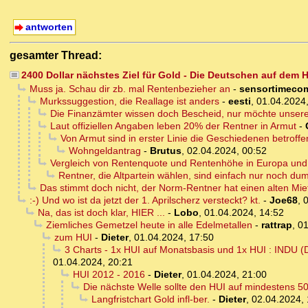
antworten
gesamter Thread:
2400 Dollar nächstes Ziel für Gold - Die Deutschen auf de
Muss ja. Schau dir zb. mal Rentenbezieher an
-
sensortimeco
Murkssuggestion, die Reallage ist anders
-
eesti
,
01.04.2024,
Die Finanzämter wissen doch Bescheid, nur möchte unser
Laut offiziellen Angaben leben 20% der Rentner in Armut
-
Von Armut sind in erster Linie die Geschiedenen betroffe
Wohngeldantrag
-
Brutus
,
02.04.2024, 00:52
Vergleich von Rentenquote und Rentenhöhe in Europa und 
Rentner, die Altpartein wählen, sind einfach nur noch d
Das stimmt doch nicht, der Norm-Rentner hat einen alten Mietv
:-) Und wo ist da jetzt der 1. Aprilscherz versteckt? kt.
-
Joe68
,
0
Na, das ist doch klar, HIER ...
-
Lobo
,
01.04.2024, 14:52
Ziemliches Gemetzel heute in alle Edelmetallen
-
rattrap
,
01
zum HUI
-
Dieter
,
01.04.2024, 17:50
3 Charts - 1x HUI auf Monatsbasis und 1x HUI : INDU 
01.04.2024, 20:21
HUI 2012 - 2016
-
Dieter
,
01.04.2024, 21:00
Die nächste Welle sollte den HUI auf mindestens 50
Langfristchart Gold infl-ber.
-
Dieter
,
02.04.2024, 