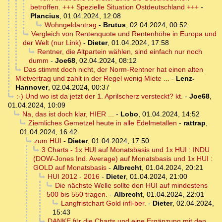
betroffen. +++ Spezielle Situation Ostdeutschland +++
-
Plancius
,
01.04.2024, 12:08
Wohngeldantrag
-
Brutus
,
02.04.2024, 00:52
Vergleich von Rentenquote und Rentenhöhe in Europa und
der Welt (nur Link)
-
Dieter
,
01.04.2024, 17:58
Rentner, die Altpartein wählen, sind einfach nur noch
dumm
-
Joe68
,
02.04.2024, 08:12
Das stimmt doch nicht, der Norm-Rentner hat einen alten
Mietvertrag und zahlt in der Regel wenig Miete ...
-
Lenz-
Hannover
,
02.04.2024, 00:37
:-) Und wo ist da jetzt der 1. Aprilscherz versteckt? kt.
-
Joe68
,
01.04.2024, 10:09
Na, das ist doch klar, HIER ...
-
Lobo
,
01.04.2024, 14:52
Ziemliches Gemetzel heute in alle Edelmetallen
-
rattrap
,
01.04.2024, 16:42
zum HUI
-
Dieter
,
01.04.2024, 17:50
3 Charts - 1x HUI auf Monatsbasis und 1x HUI : INDU
(DOW-Jones Ind. Average) auf Monatsbasis und 1x HUI :
GOLD auf Monatsbasis
-
Albrecht
,
01.04.2024, 20:21
HUI 2012 - 2016
-
Dieter
,
01.04.2024, 21:00
Die nächste Welle sollte den HUI auf mindestens
500 bis 550 tragen.
-
Albrecht
,
01.04.2024, 22:01
Langfristchart Gold infl-ber.
-
Dieter
,
02.04.2024,
15:43
DANKE für die Charts und eine Ergänzung mit den