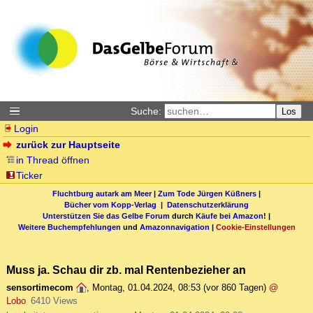
Suche:
Los
Login
zurück zur Hauptseite
in Thread öffnen
Ticker
Fluchtburg autark am Meer
|
Zum Tode Jürgen Küßners
|
Bücher vom Kopp-Verlag |
Datenschutzerklärung
Unterstützen Sie das Gelbe Forum
durch
Käufe bei Amazon
! |
Weitere Buchempfehlungen
und
Amazonnavigation
|
Cookie-Einstellungen
Muss ja. Schau dir zb. mal Rentenbezieher an
sensortimecom
,
Montag, 01.04.2024, 08:53
(vor 860 Tagen)
@
Lobo
6410 Views