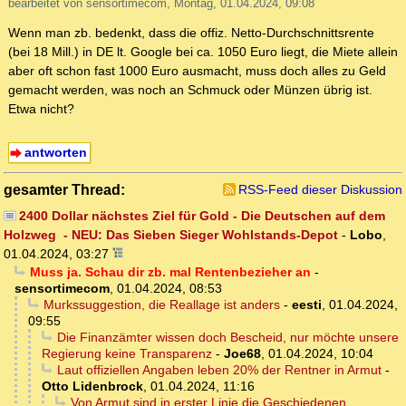
bearbeitet von sensortimecom, Montag, 01.04.2024, 09:08
Wenn man zb. bedenkt, dass die offiz. Netto-Durchschnittsrente
(bei 18 Mill.) in DE lt. Google bei ca. 1050 Euro liegt, die Miete allein
aber oft schon fast 1000 Euro ausmacht, muss doch alles zu Geld
gemacht werden, was noch an Schmuck oder Münzen übrig ist.
Etwa nicht?
antworten
gesamter Thread:
RSS-Feed dieser Diskussion
2400 Dollar nächstes Ziel für Gold - Die Deutschen auf dem
Holzweg - NEU: Das Sieben Sieger Wohlstands-Depot
-
Lobo
,
01.04.2024, 03:27
Muss ja. Schau dir zb. mal Rentenbezieher an
-
sensortimecom
,
01.04.2024, 08:53
Murkssuggestion, die Reallage ist anders
-
eesti
,
01.04.2024,
09:55
Die Finanzämter wissen doch Bescheid, nur möchte unsere
Regierung keine Transparenz
-
Joe68
,
01.04.2024, 10:04
Laut offiziellen Angaben leben 20% der Rentner in Armut
-
Otto Lidenbrock
,
01.04.2024, 11:16
Von Armut sind in erster Linie die Geschiedenen