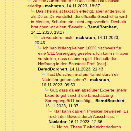
Welche Außenmauer? / Das Thema ist faktisch
erledigt
-
mabraton
,
14.11.2023, 18:37
Das Thema ist faktisch erledigt, aber andersrum
als Du es Dir vorstellst: die offizielle Geschichte wird
in Medien, Schulen etc. nicht angezweifelt. Deshalb
brauchen wir einen *Beweis*
-
BerndBorchert
,
14.11.2023, 19:17
Ich wundere mich
-
mabraton
,
14.11.2023,
20:46
Ich hab bislang keinen 100% Nachweis für
eine 9/11 Sprengung gesehen. Ich kann mir aber
vorstellen, dass es einen gibt. Deshalb die
Hoffnung in den Baustatik Prof. [edit]
-
BerndBorchert
,
14.11.2023, 21:43
Hast Du schon mal ein Kamel durch ein
Nadelöhr gehen sehen?
-
mabraton
,
16.11.2023, 09:53
Gut, dass da ein absoluter Experte (mehr
Experte geht nicht) die Einschätzung
Sprengung 9/11 bestätigt
-
BerndBorchert
,
16.11.2023, 11:07
Klar kann das ein Physiker beweisen. Es
reicht der Beweis durch Ausschluss.
-
Naclador
,
16.11.2023, 12:36
No no, These T wird nicht dadurch