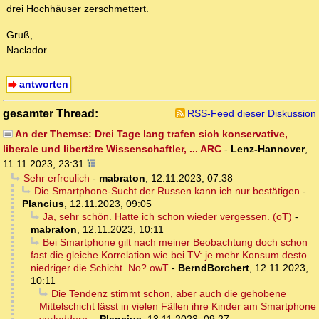
drei Hochhäuser zerschmettert.
Gruß,
Naclador
antworten
gesamter Thread:
RSS-Feed dieser Diskussion
An der Themse: Drei Tage lang trafen sich konservative,
liberale und libertäre Wissenschaftler, ... ARC
-
Lenz-Hannover
,
11.11.2023, 23:31
Sehr erfreulich
-
mabraton
,
12.11.2023, 07:38
Die Smartphone-Sucht der Russen kann ich nur bestätigen
-
Plancius
,
12.11.2023, 09:05
Ja, sehr schön. Hatte ich schon wieder vergessen. (oT)
-
mabraton
,
12.11.2023, 10:11
Bei Smartphone gilt nach meiner Beobachtung doch schon
fast die gleiche Korrelation wie bei TV: je mehr Konsum desto
niedriger die Schicht. No? owT
-
BerndBorchert
,
12.11.2023,
10:11
Die Tendenz stimmt schon, aber auch die gehobene
Mittelschicht lässt in vielen Fällen ihre Kinder am Smartphone