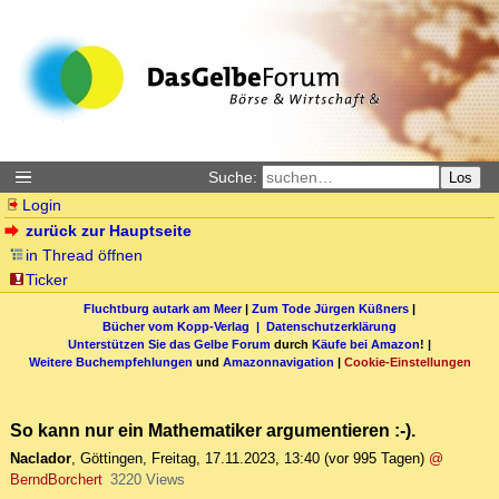
Suche:
Los
Login
zurück zur Hauptseite
in Thread öffnen
Ticker
Fluchtburg autark am Meer
|
Zum Tode Jürgen Küßners
|
Bücher vom Kopp-Verlag |
Datenschutzerklärung
Unterstützen Sie das Gelbe Forum
durch
Käufe bei Amazon
! |
Weitere Buchempfehlungen
und
Amazonnavigation
|
Cookie-Einstellungen
So kann nur ein Mathematiker argumentieren :-).
Naclador
,
Göttingen
,
Freitag, 17.11.2023, 13:40
(vor 995 Tagen)
@
BerndBorchert
3220 Views