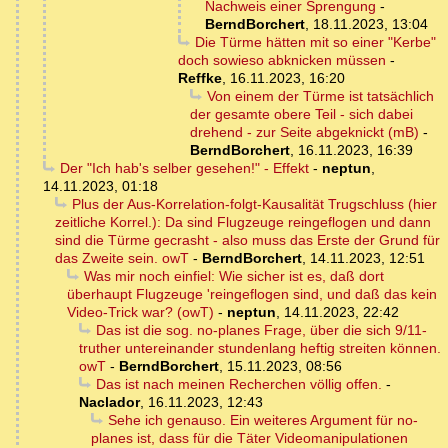
Nachweis einer Sprengung
-
BerndBorchert
,
18.11.2023, 13:04
Die Türme hätten mit so einer "Kerbe"
doch sowieso abknicken müssen
-
Reffke
,
16.11.2023, 16:20
Von einem der Türme ist tatsächlich
der gesamte obere Teil - sich dabei
drehend - zur Seite abgeknickt (mB)
-
BerndBorchert
,
16.11.2023, 16:39
Der "Ich hab's selber gesehen!" - Effekt
-
neptun
,
14.11.2023, 01:18
Plus der Aus-Korrelation-folgt-Kausalität Trugschluss (hier
zeitliche Korrel.): Da sind Flugzeuge reingeflogen und dann
sind die Türme gecrasht - also muss das Erste der Grund für
das Zweite sein. owT
-
BerndBorchert
,
14.11.2023, 12:51
Was mir noch einfiel: Wie sicher ist es, daß dort
überhaupt Flugzeuge 'reingeflogen sind, und daß das kein
Video-Trick war? (owT)
-
neptun
,
14.11.2023, 22:42
Das ist die sog. no-planes Frage, über die sich 9/11-
truther untereinander stundenlang heftig streiten können.
owT
-
BerndBorchert
,
15.11.2023, 08:56
Das ist nach meinen Recherchen völlig offen.
-
Naclador
,
16.11.2023, 12:43
Sehe ich genauso. Ein weiteres Argument für no-
planes ist, dass für die Täter Videomanipulationen