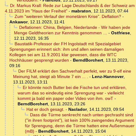
verloddern.
-
Plancius
,
13.11.2023, 09:27
Dr. Markus Krall: Rede zur Lage Deutschlands & der Schweiz am
4.11.2023 im "Haus der Freiheit"
-
mabraton
,
12.11.2023, 07:44
Zum "weiteren Verlauf der monetären Krise". Deflation?
-
Ankawor
,
12.11.2023, 11:41
Deflationen: China, Belgien, Niederlande - Wir haben jede
Menge Geldtheorien zur Kenntnis genommen …
-
Ostfriese
,
12.11.2023, 16:35
Baustatik-Professor der FH Ingolstadt mit Spezialgebiet
Sprengungen erinnert sich: ihm und allen seinen damaligen
Kollegen sei am 11.9.2001 klar gewesen, dass die WTC
Hochhäuser gesprengt wurden
-
BerndBorchert
,
13.11.2023,
09:16
Der FILM erklärt den Sachverhalt perfekt, wer zu 9-elf eine
Meinung hat, steigt ab Minute 7 ein ... .
-
Lenz-Hannover
,
13.11.2023, 13:11
Er könnte noch Butter bei die Fische tun und erklären,
warum das so eindeutig eine Sprengung war - vielleicht
kommt ja bald ein paper oder Video von ihm. owT
-
BerndBorchert
,
13.11.2023, 23:26
Hat er doch gesagt.
-
Naclador
,
14.11.2023, 09:54
Dass die Türme senkrecht nach unten gechrasht sind
("in ihren footprint"), ist kein 100% zwingendes Argument
für Sprengung, denn die Türme hatten eine Außenmauer
(mB)
-
BerndBorchert
,
14.11.2023, 15:04