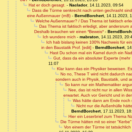
Hat er doch gesagt.
-
Naclador
,
14.11.2023, 09:54
Dass die Türme senkrecht nach unten gechrasht sind 
eine Außenmauer (mB)
-
BerndBorchert
,
14.11.2023, 
Welche Außenmauer? / Das Thema ist faktisch erle
Das Thema ist faktisch erledigt, aber andersrum als
Deshalb brauchen wir einen *Beweis*
-
BerndBorch
Ich wundere mich
-
mabraton
,
14.11.2023, 20:
Ich hab bislang keinen 100% Nachweis für ein
in den Baustatik Prof. [edit]
-
BerndBorchert
,
14
Hast Du schon mal ein Kamel durch ein Na
Gut, dass da ein absoluter Experte (mehr 
11:07
Klar kann das ein Physiker beweisen. Es
No no, These T wird nicht dadurch nac
sondern auch in Physik, Baustatik, und
So kann nur ein Mathematiker argum
Nee, das ist nicht nur in allen 
erwartet. Auch vor Gericht und in de
Was hätte dann am Ende noch
Nicht nur die Außenhülle hätt
BerndBorchert
,
17.11.2023, 18
Hier ein Leserbrief zum Thema N
Die Türme hätten mit so einer "Kerb
Von einem der Türme ist tatsächlich 