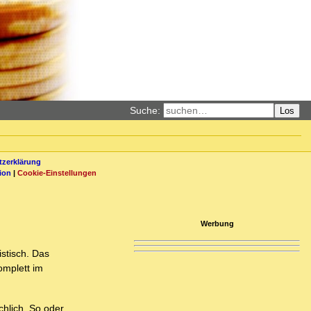
Suche:
Los
zerklärung
ion
|
Cookie-Einstellungen
Werbung
stisch. Das
omplett im
chlich. So oder