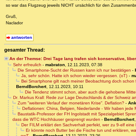
so war das Flugzeug jeweils NICHT ursächlich für den Zusammenbr
Gruß,
Naclador
antworten
gesamter Thread:
An der Themse: Drei Tage lang trafen sich konservative, liber
Sehr erfreulich
-
mabraton
,
12.11.2023, 07:38
Die Smartphone-Sucht der Russen kann ich nur bestätigen
-
Ja, sehr schön. Hatte ich schon wieder vergessen. (oT)
-
m
Bei Smartphone gilt nach meiner Beobachtung doch schon fa
BerndBorchert
,
12.11.2023, 10:11
Die Tendenz stimmt schon, aber auch die gehobene Mittels
Dr. Markus Krall: Rede zur Lage Deutschlands & der Schweiz am
Zum "weiteren Verlauf der monetären Krise". Deflation?
-
Ank
Deflationen: China, Belgien, Niederlande - Wir haben je
Baustatik-Professor der FH Ingolstadt mit Spezialgebiet Spre
dass die WTC Hochhäuser gesprengt wurden
-
BerndBorchert
Der FILM erklärt den Sachverhalt perfekt, wer zu 9-elf eine M
Er könnte noch Butter bei die Fische tun und erklären, w
owT
-
BerndBorchert
,
13.11.2023, 23:26