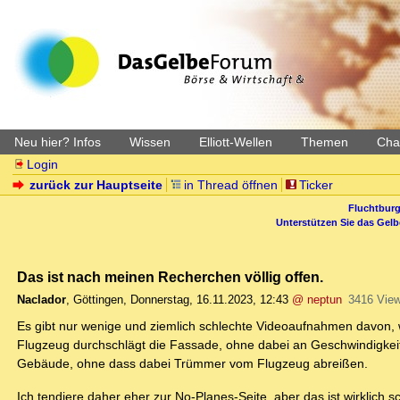
Neu hier? Infos
Wissen
Elliott-Wellen
Themen
Char
Login
zurück zur Hauptseite
in Thread öffnen
Ticker
Fluchtburg
Unterstützen Sie das Gel
Das ist nach meinen Recherchen völlig offen.
Naclador
,
Göttingen
,
Donnerstag, 16.11.2023, 12:43
@ neptun
3416 Vie
Es gibt nur wenige und ziemlich schlechte Videoaufnahmen davon, w
Flugzeug durchschlägt die Fassade, ohne dabei an Geschwindigkeit
Gebäude, ohne dass dabei Trümmer vom Flugzeug abreißen.
Ich tendiere daher eher zur No-Planes-Seite, aber das ist wirklic