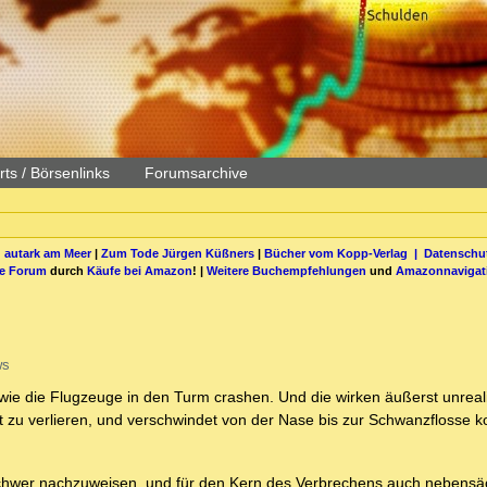
ts / Börsenlinks
Forumsarchive
 autark am Meer
|
Zum Tode Jürgen Küßners
|
Bücher vom Kopp-Verlag |
Datenschut
be Forum
durch
Käufe bei Amazon
! |
Weitere Buchempfehlungen
und
Amazonnavigat
ws
ie die Flugzeuge in den Turm crashen. Und die wirken äußerst unreali
 zu verlieren, und verschwindet von der Nase bis zur Schwanzflosse k
h schwer nachzuweisen, und für den Kern des Verbrechens auch nebensä