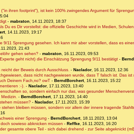
("in ihren footprint"), ist kein 100% zwingendes Argument für Sprengu
15:04
digt
-
mabraton
,
14.11.2023, 18:37
 Du es Dir vorstellst: die offizielle Geschichte wird in Medien, Schulen 
ert
,
14.11.2023, 19:17
46
e 9/11 Sprengung gesehen. Ich kann mir aber vorstellen, dass es einen
.11.2023, 21:43
delöhr gehen sehen?
-
mabraton
,
16.11.2023, 09:53
Experte geht nicht) die Einschätzung Sprengung 9/11 bestätigt
-
Bernd
 reicht der Beweis durch Ausschluss.
-
Naclador
,
16.11.2023, 12:36
hgewiesen, dass nicht nachgewiesen wurde, dass T falsch ist. Das ist n
 auch Deinem Fach,no? owT
-
BerndBorchert
,
16.11.2023, 15:22
entieren :-).
-
Naclador
,
17.11.2023, 13:40
Wissenschaften so, sondern einfach nur das, was gesunder Menschenver
r Medizin.
-
BerndBorchert
,
17.11.2023, 14:40
 stehen müssen?
-
Naclador
,
17.11.2023, 15:39
e stehen bleiben müssen, sondern vor allem der innere tragende Stahl
:16
achweis einer Sprengung
-
BerndBorchert
,
18.11.2023, 13:04
e" doch sowieso abknicken müssen
-
Reffke
,
16.11.2023, 16:20
der gesamte obere Teil - sich dabei drehend - zur Seite abgeknickt (m