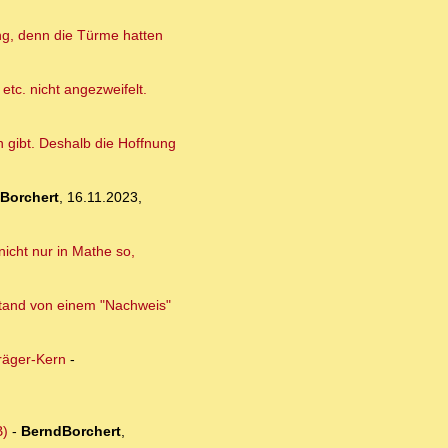
ng, denn die Türme hatten
etc. nicht angezweifelt.
 gibt. Deshalb die Hoffnung
Borchert
,
16.11.2023,
icht nur in Mathe so,
stand von einem "Nachweis"
träger-Kern
-
B)
-
BerndBorchert
,