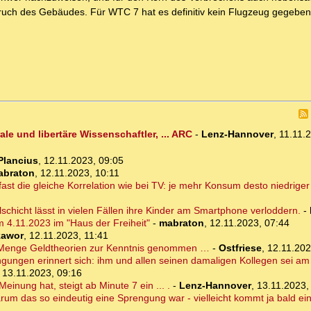
uch des Gebäudes. Für WTC 7 hat es definitiv kein Flugzeug gegeben
ale und libertäre Wissenschaftler, ... ARC
-
Lenz-Hannover
,
11.11.
Plancius
,
12.11.2023, 09:05
abraton
,
12.11.2023, 10:11
st die gleiche Korrelation wie bei TV: je mehr Konsum desto niedriger
chicht lässt in vielen Fällen ihre Kinder am Smartphone verloddern.
-
 4.11.2023 im "Haus der Freiheit"
-
mabraton
,
12.11.2023, 07:44
awor
,
12.11.2023, 11:41
de Menge Geldtheorien zur Kenntnis genommen …
-
Ostfriese
,
12.11.202
ngungen erinnert sich: ihm und allen seinen damaligen Kollegen sei a
,
13.11.2023, 09:16
einung hat, steigt ab Minute 7 ein ... .
-
Lenz-Hannover
,
13.11.2023,
arum das so eindeutig eine Sprengung war - vielleicht kommt ja bald ei