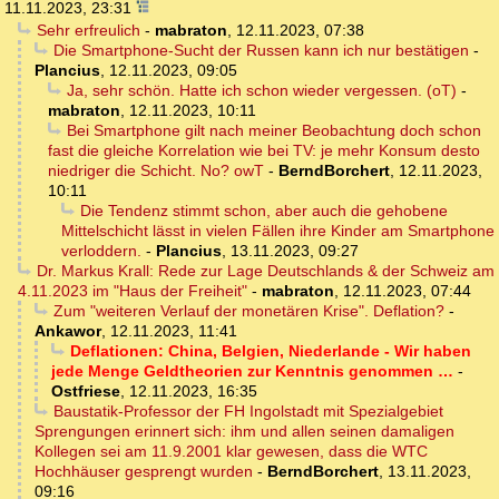
11.11.2023, 23:31
Sehr erfreulich
-
mabraton
,
12.11.2023, 07:38
Die Smartphone-Sucht der Russen kann ich nur bestätigen
-
Plancius
,
12.11.2023, 09:05
Ja, sehr schön. Hatte ich schon wieder vergessen. (oT)
-
mabraton
,
12.11.2023, 10:11
Bei Smartphone gilt nach meiner Beobachtung doch schon
fast die gleiche Korrelation wie bei TV: je mehr Konsum desto
niedriger die Schicht. No? owT
-
BerndBorchert
,
12.11.2023,
10:11
Die Tendenz stimmt schon, aber auch die gehobene
Mittelschicht lässt in vielen Fällen ihre Kinder am Smartphone
verloddern.
-
Plancius
,
13.11.2023, 09:27
Dr. Markus Krall: Rede zur Lage Deutschlands & der Schweiz am
4.11.2023 im "Haus der Freiheit"
-
mabraton
,
12.11.2023, 07:44
Zum "weiteren Verlauf der monetären Krise". Deflation?
-
Ankawor
,
12.11.2023, 11:41
Deflationen: China, Belgien, Niederlande - Wir haben
jede Menge Geldtheorien zur Kenntnis genommen …
-
Ostfriese
,
12.11.2023, 16:35
Baustatik-Professor der FH Ingolstadt mit Spezialgebiet
Sprengungen erinnert sich: ihm und allen seinen damaligen
Kollegen sei am 11.9.2001 klar gewesen, dass die WTC
Hochhäuser gesprengt wurden
-
BerndBorchert
,
13.11.2023,
09:16