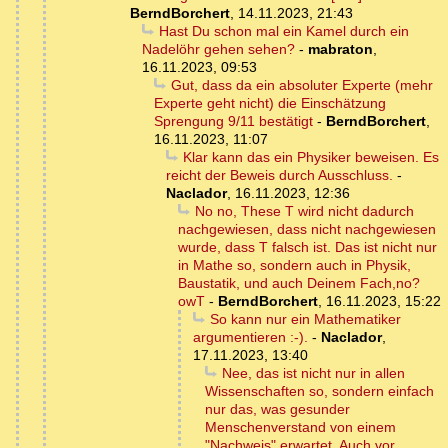
BerndBorchert
,
14.11.2023, 21:43
Hast Du schon mal ein Kamel durch ein
Nadelöhr gehen sehen?
-
mabraton
,
16.11.2023, 09:53
Gut, dass da ein absoluter Experte (mehr
Experte geht nicht) die Einschätzung
Sprengung 9/11 bestätigt
-
BerndBorchert
,
16.11.2023, 11:07
Klar kann das ein Physiker beweisen. Es
reicht der Beweis durch Ausschluss.
-
Naclador
,
16.11.2023, 12:36
No no, These T wird nicht dadurch
nachgewiesen, dass nicht nachgewiesen
wurde, dass T falsch ist. Das ist nicht nur
in Mathe so, sondern auch in Physik,
Baustatik, und auch Deinem Fach,no?
owT
-
BerndBorchert
,
16.11.2023, 15:22
So kann nur ein Mathematiker
argumentieren :-).
-
Naclador
,
17.11.2023, 13:40
Nee, das ist nicht nur in allen
Wissenschaften so, sondern einfach
nur das, was gesunder
Menschenverstand von einem
"Nachweis" erwartet. Auch vor