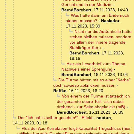
Gericht und in der Medizin.
-
BerndBorchert
,
17.11.2023, 14:40
Was hätte dann am Ende noch
stehen müssen?
-
Naclador
,
17.11.2023, 15:39
Nicht nur die Außenhülle hätte
stehen bleiben müssen, sondern
vor allem der innere tragende
Stahlträger-Kern
-
BerndBorchert
,
17.11.2023,
18:16
Hier ein Leserbrief zum Thema
Nachweis einer Sprengung
-
BerndBorchert
,
18.11.2023, 13:04
Die Türme hätten mit so einer "Kerbe"
doch sowieso abknicken müssen
-
Reffke
,
16.11.2023, 16:20
Von einem der Türme ist tatsächlich
der gesamte obere Teil - sich dabei
drehend - zur Seite abgeknickt (mB)
-
BerndBorchert
,
16.11.2023, 16:39
Der "Ich hab's selber gesehen!" - Effekt
-
neptun
,
14.11.2023, 01:18
Plus der Aus-Korrelation-folgt-Kausalität Trugschluss (hier
zeitliche Korrel.): Da sind Flugzeuge reingeflogen und dann