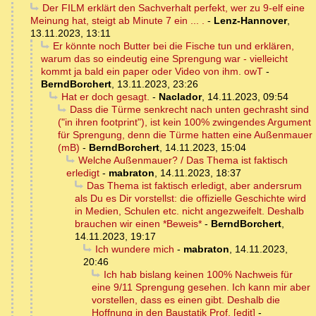
Der FILM erklärt den Sachverhalt perfekt, wer zu 9-elf eine
Meinung hat, steigt ab Minute 7 ein ... .
-
Lenz-Hannover
,
13.11.2023, 13:11
Er könnte noch Butter bei die Fische tun und erklären,
warum das so eindeutig eine Sprengung war - vielleicht
kommt ja bald ein paper oder Video von ihm. owT
-
BerndBorchert
,
13.11.2023, 23:26
Hat er doch gesagt.
-
Naclador
,
14.11.2023, 09:54
Dass die Türme senkrecht nach unten gechrasht sind
("in ihren footprint"), ist kein 100% zwingendes Argument
für Sprengung, denn die Türme hatten eine Außenmauer
(mB)
-
BerndBorchert
,
14.11.2023, 15:04
Welche Außenmauer? / Das Thema ist faktisch
erledigt
-
mabraton
,
14.11.2023, 18:37
Das Thema ist faktisch erledigt, aber andersrum
als Du es Dir vorstellst: die offizielle Geschichte wird
in Medien, Schulen etc. nicht angezweifelt. Deshalb
brauchen wir einen *Beweis*
-
BerndBorchert
,
14.11.2023, 19:17
Ich wundere mich
-
mabraton
,
14.11.2023,
20:46
Ich hab bislang keinen 100% Nachweis für
eine 9/11 Sprengung gesehen. Ich kann mir aber
vorstellen, dass es einen gibt. Deshalb die
Hoffnung in den Baustatik Prof. [edit]
-