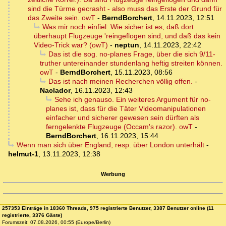
sind die Türme gecrasht - also muss das Erste der Grund für
das Zweite sein. owT
-
BerndBorchert
,
14.11.2023, 12:51
Was mir noch einfiel: Wie sicher ist es, daß dort
überhaupt Flugzeuge 'reingeflogen sind, und daß das kein
Video-Trick war? (owT)
-
neptun
,
14.11.2023, 22:42
Das ist die sog. no-planes Frage, über die sich 9/11-
truther untereinander stundenlang heftig streiten können.
owT
-
BerndBorchert
,
15.11.2023, 08:56
Das ist nach meinen Recherchen völlig offen.
-
Naclador
,
16.11.2023, 12:43
Sehe ich genauso. Ein weiteres Argument für no-
planes ist, dass für die Täter Videomanipulationen
einfacher und sicherer gewesen sein dürften als
ferngelenkte Flugzeuge (Occam's razor). owT
-
BerndBorchert
,
16.11.2023, 15:44
Wenn man sich über England, resp. über London unterhält
-
helmut-1
,
13.11.2023, 12:38
Werbung
257353 Einträge in 18360 Threads, 975 registrierte Benutzer, 3387 Benutzer online (11
registrierte, 3376 Gäste)
Forumszeit: 07.08.2026, 00:55 (Europe/Berlin)