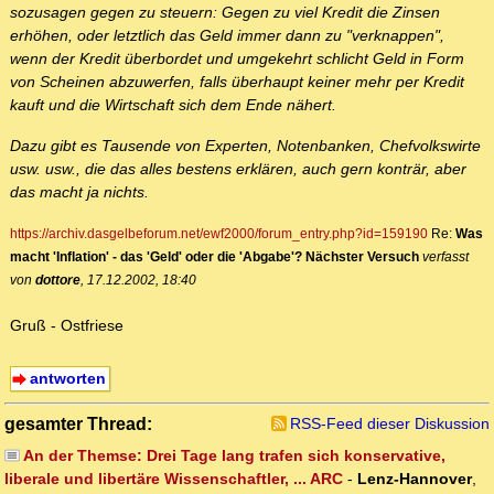
sozusagen gegen zu steuern: Gegen zu viel Kredit die Zinsen
erhöhen, oder letztlich das Geld immer dann zu "verknappen",
wenn der Kredit überbordet und umgekehrt schlicht Geld in Form
von Scheinen abzuwerfen, falls überhaupt keiner mehr per Kredit
kauft und die Wirtschaft sich dem Ende nähert.
Dazu gibt es Tausende von Experten, Notenbanken, Chefvolkswirte
usw. usw., die das alles bestens erklären, auch gern konträr, aber
das macht ja nichts.
https://archiv.dasgelbeforum.net/ewf2000/forum_entry.php?id=159190
Re:
Was
macht 'Inflation' - das 'Geld' oder die 'Abgabe'? Nächster Versuch
verfasst
von
dottore
, 17.12.2002, 18:40
Gruß - Ostfriese
antworten
gesamter Thread:
RSS-Feed dieser Diskussion
An der Themse: Drei Tage lang trafen sich konservative,
liberale und libertäre Wissenschaftler, ... ARC
-
Lenz-Hannover
,