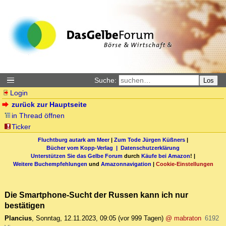
Suche:
Los
Login
zurück zur Hauptseite
in Thread öffnen
Ticker
Fluchtburg autark am Meer
|
Zum Tode Jürgen Küßners
|
Bücher vom Kopp-Verlag |
Datenschutzerklärung
Unterstützen Sie das Gelbe Forum
durch
Käufe bei Amazon
! |
Weitere Buchempfehlungen
und
Amazonnavigation
|
Cookie-Einstellungen
Die Smartphone-Sucht der Russen kann ich nur
bestätigen
Plancius
,
Sonntag, 12.11.2023, 09:05
(vor 999 Tagen)
@ mabraton
6192