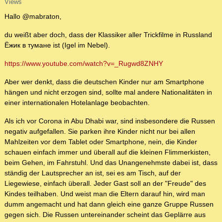
Views
Hallo @mabraton,
du weißt aber doch, dass der Klassiker aller Trickfilme in Russland
Ёжик в тумане ist (Igel im Nebel).
https://www.youtube.com/watch?v=_Rugwd8ZNHY
Aber wer denkt, dass die deutschen Kinder nur am Smartphone
hängen und nicht erzogen sind, sollte mal andere Nationalitäten in
einer internationalen Hotelanlage beobachten.
Als ich vor Corona in Abu Dhabi war, sind insbesondere die Russen
negativ aufgefallen. Sie parken ihre Kinder nicht nur bei allen
Mahlzeiten vor dem Tablet oder Smartphone, nein, die Kinder
schauen einfach immer und überall auf die kleinen Flimmerkisten,
beim Gehen, im Fahrstuhl. Und das Unangenehmste dabei ist, dass
ständig der Lautsprecher an ist, sei es am Tisch, auf der
Liegewiese, einfach überall. Jeder Gast soll an der "Freude" des
Kindes teilhaben. Und weist man die Eltern darauf hin, wird man
dumm angemacht und hat dann gleich eine ganze Gruppe Russen
gegen sich. Die Russen untereinander scheint das Geplärre aus