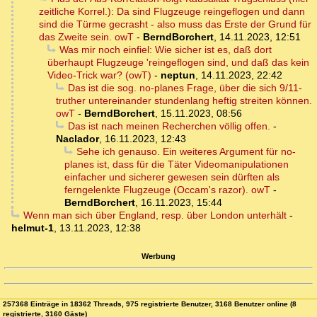
zeitliche Korrel.): Da sind Flugzeuge reingeflogen und dann
sind die Türme gecrasht - also muss das Erste der Grund für
das Zweite sein. owT
-
BerndBorchert
,
14.11.2023, 12:51
Was mir noch einfiel: Wie sicher ist es, daß dort
überhaupt Flugzeuge 'reingeflogen sind, und daß das kein
Video-Trick war? (owT)
-
neptun
,
14.11.2023, 22:42
Das ist die sog. no-planes Frage, über die sich 9/11-
truther untereinander stundenlang heftig streiten können.
owT
-
BerndBorchert
,
15.11.2023, 08:56
Das ist nach meinen Recherchen völlig offen.
-
Naclador
,
16.11.2023, 12:43
Sehe ich genauso. Ein weiteres Argument für no-
planes ist, dass für die Täter Videomanipulationen
einfacher und sicherer gewesen sein dürften als
ferngelenkte Flugzeuge (Occam's razor). owT
-
BerndBorchert
,
16.11.2023, 15:44
Wenn man sich über England, resp. über London unterhält
-
helmut-1
,
13.11.2023, 12:38
Werbung
257368 Einträge in 18362 Threads, 975 registrierte Benutzer, 3168 Benutzer online (8
registrierte, 3160 Gäste)