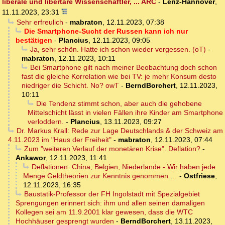
liberale und libertäre Wissenschaftler, ... ARC
-
Lenz-Hannover
,
11.11.2023, 23:31
Sehr erfreulich
-
mabraton
,
12.11.2023, 07:38
Die Smartphone-Sucht der Russen kann ich nur
bestätigen
-
Plancius
,
12.11.2023, 09:05
Ja, sehr schön. Hatte ich schon wieder vergessen. (oT)
-
mabraton
,
12.11.2023, 10:11
Bei Smartphone gilt nach meiner Beobachtung doch schon
fast die gleiche Korrelation wie bei TV: je mehr Konsum desto
niedriger die Schicht. No? owT
-
BerndBorchert
,
12.11.2023,
10:11
Die Tendenz stimmt schon, aber auch die gehobene
Mittelschicht lässt in vielen Fällen ihre Kinder am Smartphone
verloddern.
-
Plancius
,
13.11.2023, 09:27
Dr. Markus Krall: Rede zur Lage Deutschlands & der Schweiz am
4.11.2023 im "Haus der Freiheit"
-
mabraton
,
12.11.2023, 07:44
Zum "weiteren Verlauf der monetären Krise". Deflation?
-
Ankawor
,
12.11.2023, 11:41
Deflationen: China, Belgien, Niederlande - Wir haben jede
Menge Geldtheorien zur Kenntnis genommen …
-
Ostfriese
,
12.11.2023, 16:35
Baustatik-Professor der FH Ingolstadt mit Spezialgebiet
Sprengungen erinnert sich: ihm und allen seinen damaligen
Kollegen sei am 11.9.2001 klar gewesen, dass die WTC
Hochhäuser gesprengt wurden
-
BerndBorchert
,
13.11.2023,