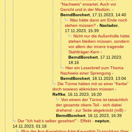
"Nachweis" erwartet. Auch vor
Gericht und in der Medizin.
-
BerndBorchert
,
17.11.2023, 14:40
Was hätte dann am Ende noch
stehen müssen?
-
Naclador
,
17.11.2023, 15:39
Nicht nur die Außenhülle hätte
stehen bleiben müssen, sondern
vor allem der innere tragende
Stahlträger-Kern
-
BerndBorchert
,
17.11.2023,
18:16
Hier ein Leserbrief zum Thema
Nachweis einer Sprengung
-
BerndBorchert
,
18.11.2023, 13:04
Die Türme hätten mit so einer "Kerbe"
doch sowieso abknicken müssen
-
Reffke
,
16.11.2023, 16:20
Von einem der Türme ist tatsächlich
der gesamte obere Teil - sich dabei
drehend - zur Seite abgeknickt (mB)
-
BerndBorchert
,
16.11.2023, 16:39
Der "Ich hab's selber gesehen!" - Effekt
-
neptun
,
14.11.2023, 01:18
Plus der Aus-Korrelation-folgt-Kausalität Trugschluss (hier