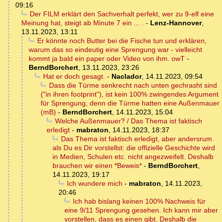
09:16
Der FILM erklärt den Sachverhalt perfekt, wer zu 9-elf eine
Meinung hat, steigt ab Minute 7 ein ... .
-
Lenz-Hannover
,
13.11.2023, 13:11
Er könnte noch Butter bei die Fische tun und erklären,
warum das so eindeutig eine Sprengung war - vielleicht
kommt ja bald ein paper oder Video von ihm. owT
-
BerndBorchert
,
13.11.2023, 23:26
Hat er doch gesagt.
-
Naclador
,
14.11.2023, 09:54
Dass die Türme senkrecht nach unten gechrasht sind
("in ihren footprint"), ist kein 100% zwingendes Argument
für Sprengung, denn die Türme hatten eine Außenmauer
(mB)
-
BerndBorchert
,
14.11.2023, 15:04
Welche Außenmauer? / Das Thema ist faktisch
erledigt
-
mabraton
,
14.11.2023, 18:37
Das Thema ist faktisch erledigt, aber andersrum
als Du es Dir vorstellst: die offizielle Geschichte wird
in Medien, Schulen etc. nicht angezweifelt. Deshalb
brauchen wir einen *Beweis*
-
BerndBorchert
,
14.11.2023, 19:17
Ich wundere mich
-
mabraton
,
14.11.2023,
20:46
Ich hab bislang keinen 100% Nachweis für
eine 9/11 Sprengung gesehen. Ich kann mir aber
vorstellen, dass es einen gibt. Deshalb die