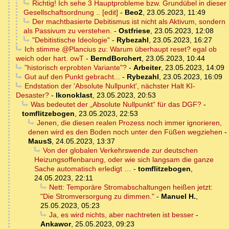
Richtig! Ich sehe 3 Hauptprobleme bzw. Grundübel in dieser
Gesellschaftsordnung .. [edit]
-
Beo2
,
23.05.2023, 11:49
Der machtbasierte Debitismus ist nicht als Aktivum, sondern
als Passivum zu verstehen.
-
Ostfriese
,
23.05.2023, 12:08
"Debitistische Ideologie"
-
Rybezahl
,
23.05.2023, 16:27
Ich stimme @Plancius zu: Warum überhaupt reset? egal ob
weich oder hart. owT
-
BerndBorchert
,
23.05.2023, 10:44
"historisch erprobten Variante"?
-
Arbeiter
,
23.05.2023, 14:09
Gut auf den Punkt gebracht...
-
Rybezahl
,
23.05.2023, 16:09
Endstation der 'Absolute Nullpunkt', nächster Halt KI-
Desaster?
-
Ikonoklast
,
23.05.2023, 20:53
Was bedeutet der „Absolute Nullpunkt“ für das DGF?
-
tomflitzebogen
,
23.05.2023, 22:53
Jenen, die diesen realen Prozess noch immer ignorieren,
denen wird es den Boden noch unter den Füßen wegziehen
-
MausS
,
24.05.2023, 13:37
Von der globalen Verkehrswende zur deutschen
Heizungsoffenbarung, oder wie sich langsam die ganze
Sache automatisch erledigt …
-
tomflitzebogen
,
24.05.2023, 22:11
Nett: Temporäre Stromabschaltungen heißen jetzt:
"Die Stromversorgung zu dimmen."
-
Manuel H.
,
25.05.2023, 05:23
Ja, es wird nichts, aber nachtreten ist besser
-
Ankawor
,
25.05.2023, 09:23