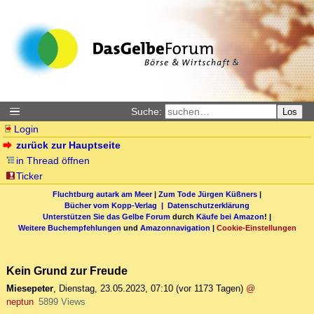
Suche:
Los
Login
zurück zur Hauptseite
in Thread öffnen
Ticker
Fluchtburg autark am Meer
|
Zum Tode Jürgen Küßners
|
Bücher vom Kopp-Verlag |
Datenschutzerklärung
Unterstützen Sie das Gelbe Forum
durch
Käufe bei Amazon
! |
Weitere Buchempfehlungen
und
Amazonnavigation
|
Cookie-Einstellungen
Kein Grund zur Freude
Miesepeter
,
Dienstag, 23.05.2023, 07:10
(vor 1173 Tagen)
@
neptun
5899 Views