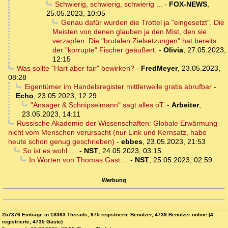
Schwierig, schwierig, schwierig ...
-
FOX-NEWS
,
25.05.2023, 10:05
Genau dafür wurden die Trottel ja "eingesetzt". Die
Meisten von denen glauben ja den Mist, den sie
verzapfen. Die "brutalen Zielsetzungen" hat bereits
der "korrupte" Fischer geäußert.
-
Olivia
,
27.05.2023,
12:15
Was sollte "Hart aber fair" bewirken?
-
FredMeyer
,
23.05.2023,
08:28
Eigentümer im Handelsregister mittlerweile gratis abrufbar
-
Echo
,
23.05.2023, 12:29
"Ansager & Schnipselmann" sagt alles oT.
-
Arbeiter
,
23.05.2023, 14:11
Russische Akademie der Wissenschaften: Globale Erwärmung
nicht vom Menschen verursacht (nur Link und Kernsatz, habe
heute schon genug geschrieben)
-
ebbes
,
23.05.2023, 21:53
So ist es wohl ....
-
NST
,
24.05.2023, 03:15
In Worten von Thomas Gast ...
-
NST
,
25.05.2023, 02:59
Werbung
257376 Einträge in 18363 Threads, 975 registrierte Benutzer, 4739 Benutzer online (4
registrierte, 4735 Gäste)