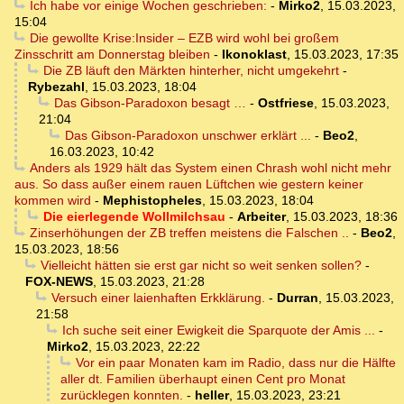
Ich habe vor einige Wochen geschrieben:
-
Mirko2
,
15.03.2023,
15:04
Die gewollte Krise:Insider – EZB wird wohl bei großem
Zinsschritt am Donnerstag bleiben
-
Ikonoklast
,
15.03.2023, 17:35
Die ZB läuft den Märkten hinterher, nicht umgekehrt
-
Rybezahl
,
15.03.2023, 18:04
Das Gibson-Paradoxon besagt …
-
Ostfriese
,
15.03.2023,
21:04
Das Gibson-Paradoxon unschwer erklärt ...
-
Beo2
,
16.03.2023, 10:42
Anders als 1929 hält das System einen Chrash wohl nicht mehr
aus. So dass außer einem rauen Lüftchen wie gestern keiner
kommen wird
-
Mephistopheles
,
15.03.2023, 18:04
Die eierlegende Wollmilchsau
-
Arbeiter
,
15.03.2023, 18:36
Zinserhöhungen der ZB treffen meistens die Falschen ..
-
Beo2
,
15.03.2023, 18:56
Vielleicht hätten sie erst gar nicht so weit senken sollen?
-
FOX-NEWS
,
15.03.2023, 21:28
Versuch einer laienhaften Erkklärung.
-
Durran
,
15.03.2023,
21:58
Ich suche seit einer Ewigkeit die Sparquote der Amis ...
-
Mirko2
,
15.03.2023, 22:22
Vor ein paar Monaten kam im Radio, dass nur die Hälfte
aller dt. Familien überhaupt einen Cent pro Monat
zurücklegen konnten.
-
heller
,
15.03.2023, 23:21