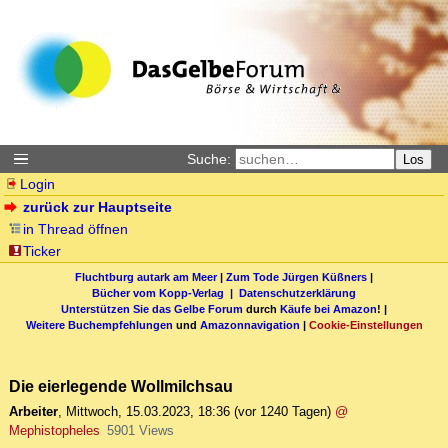
Suche:
Los
Login
zurück zur Hauptseite
in Thread öffnen
Ticker
Fluchtburg autark am Meer
|
Zum Tode Jürgen Küßners
|
Bücher vom Kopp-Verlag |
Datenschutzerklärung
Unterstützen Sie das Gelbe Forum
durch
Käufe bei Amazon
! |
Weitere Buchempfehlungen
und
Amazonnavigation
|
Cookie-Einstellungen
Die eierlegende Wollmilchsau
Arbeiter
,
Mittwoch, 15.03.2023, 18:36
(vor 1240 Tagen)
@
Mephistopheles
5901 Views