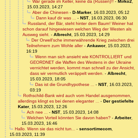
War gerade im Keller, keine da (Russen)!!
-
Mirko2
,
15.03.2023, 14:27
Aber die Chinesen
-
D-Marker
,
16.03.2023, 05:12
Dann kauf dir was ...
-
NST
,
16.03.2023, 06:30
Russland, der Bär, steht hinter dem Baum! Weiner hat
schon darauf hingewiesen welchen Weg der Westen als
Ausweg sieht.
-
Albrecht
,
15.03.2023, 14:29
Der Orwell'sche immerwährende Krieg zwischen drei
Teilnehmern zum Wohle aller
-
Ankawor
,
15.03.2023,
16:19
Wenn man sich ansieht wie KONTROLLIERT und
GEORDNET die Waffen des Westens in der Ukraine
vernichtet werden, kommt man schnell zu der Ansicht,
dass wir vermutlich veräppelt werden.
-
Albrecht
,
15.03.2023, 18:05
Das ist die Grundhypothese ...
-
NST
,
16.03.2023,
03:19
Rothschild-Bank wird auch vom Handel ausgenommen,
allerdings klingt es bei denen eleganter ...
-
Der gestiefelte
Kater
,
15.03.2023, 12:26
Ach nee ...
-
NST
,
15.03.2023, 14:08
Welchen Vorteil könnten Sie davon haben?
-
Arbeiter
,
15.03.2023, 16:46
Hallo. Wenn sie das nicht tun...
-
sensortimecom
,
15.03.2023, 11:39