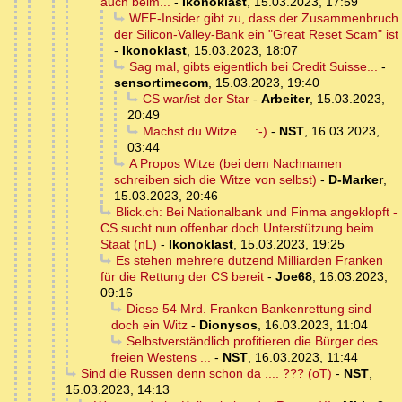
auch beim...
-
Ikonoklast
,
15.03.2023, 17:59
WEF-Insider gibt zu, dass der Zusammenbruch
der Silicon-Valley-Bank ein "Great Reset Scam" ist
-
Ikonoklast
,
15.03.2023, 18:07
Sag mal, gibts eigentlich bei Credit Suisse...
-
sensortimecom
,
15.03.2023, 19:40
CS war/ist der Star
-
Arbeiter
,
15.03.2023,
20:49
Machst du Witze ... :-)
-
NST
,
16.03.2023,
03:44
A Propos Witze (bei dem Nachnamen
schreiben sich die Witze von selbst)
-
D-Marker
,
15.03.2023, 20:46
Blick.ch: Bei Nationalbank und Finma angeklopft -
CS sucht nun offenbar doch Unterstützung beim
Staat (nL)
-
Ikonoklast
,
15.03.2023, 19:25
Es stehen mehrere dutzend Milliarden Franken
für die Rettung der CS bereit
-
Joe68
,
16.03.2023,
09:16
Diese 54 Mrd. Franken Bankenrettung sind
doch ein Witz
-
Dionysos
,
16.03.2023, 11:04
Selbstverständlich profitieren die Bürger des
freien Westens ...
-
NST
,
16.03.2023, 11:44
Sind die Russen denn schon da .... ??? (oT)
-
NST
,
15.03.2023, 14:13