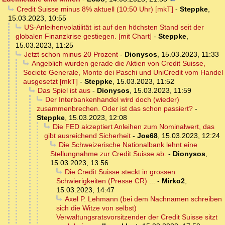
Credit Suisse minus 8% aktuell (10:50 Uhr) [mkT]
-
Steppke
,
15.03.2023, 10:55
US-Anleihenvolatilität ist auf den höchsten Stand seit der
globalen Finanzkrise gestiegen. [mit Chart]
-
Steppke
,
15.03.2023, 11:25
Jetzt schon minus 20 Prozent
-
Dionysos
,
15.03.2023, 11:33
Angeblich wurden gerade die Aktien von Credit Suisse,
Societe Generale, Monte dei Paschi und UniCredit vom Handel
ausgesetzt [mkT]
-
Steppke
,
15.03.2023, 11:52
Das Spiel ist aus
-
Dionysos
,
15.03.2023, 11:59
Der Interbankenhandel wird doch (wieder)
zusammenbrechen. Oder ist das schon passiert?
-
Steppke
,
15.03.2023, 12:08
Die FED akzeptiert Anleihen zum Nominalwert, das
gibt ausreichend Sicherheit
-
Joe68
,
15.03.2023, 12:24
Die Schweizerische Nationalbank lehnt eine
Stellungnahme zur Credit Suisse ab.
-
Dionysos
,
15.03.2023, 13:56
Die Credit Suisse steckt in grossen
Schwierigkeiten (Presse CR) ...
-
Mirko2
,
15.03.2023, 14:47
Axel P. Lehmann (bei dem Nachnamen schreiben
sich die Witze von selbst)
Verwaltungsratsvorsitzender der Credit Suisse sitzt