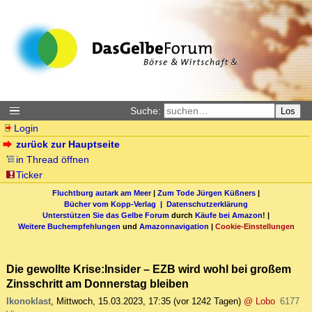
Suche:
Los
Login
zurück zur Hauptseite
in Thread öffnen
Ticker
Fluchtburg autark am Meer
|
Zum Tode Jürgen Küßners
|
Bücher vom Kopp-Verlag |
Datenschutzerklärung
Unterstützen Sie das Gelbe Forum
durch
Käufe bei Amazon
! |
Weitere Buchempfehlungen
und
Amazonnavigation
|
Cookie-Einstellungen
Die gewollte Krise:Insider – EZB wird wohl bei großem
Zinsschritt am Donnerstag bleiben
Ikonoklast
,
Mittwoch, 15.03.2023, 17:35
(vor 1242 Tagen)
@ Lobo
6177