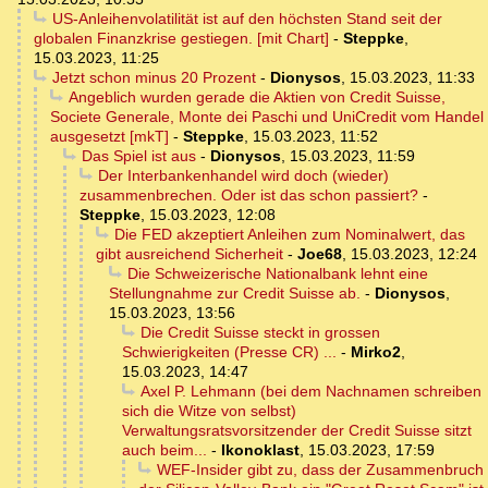
US-Anleihenvolatilität ist auf den höchsten Stand seit der
globalen Finanzkrise gestiegen. [mit Chart]
-
Steppke
,
15.03.2023, 11:25
Jetzt schon minus 20 Prozent
-
Dionysos
,
15.03.2023, 11:33
Angeblich wurden gerade die Aktien von Credit Suisse,
Societe Generale, Monte dei Paschi und UniCredit vom Handel
ausgesetzt [mkT]
-
Steppke
,
15.03.2023, 11:52
Das Spiel ist aus
-
Dionysos
,
15.03.2023, 11:59
Der Interbankenhandel wird doch (wieder)
zusammenbrechen. Oder ist das schon passiert?
-
Steppke
,
15.03.2023, 12:08
Die FED akzeptiert Anleihen zum Nominalwert, das
gibt ausreichend Sicherheit
-
Joe68
,
15.03.2023, 12:24
Die Schweizerische Nationalbank lehnt eine
Stellungnahme zur Credit Suisse ab.
-
Dionysos
,
15.03.2023, 13:56
Die Credit Suisse steckt in grossen
Schwierigkeiten (Presse CR) ...
-
Mirko2
,
15.03.2023, 14:47
Axel P. Lehmann (bei dem Nachnamen schreiben
sich die Witze von selbst)
Verwaltungsratsvorsitzender der Credit Suisse sitzt
auch beim...
-
Ikonoklast
,
15.03.2023, 17:59
WEF-Insider gibt zu, dass der Zusammenbruch