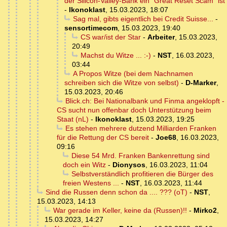
der Silicon-Valley-Bank ein "Great Reset Scam" ist
-
Ikonoklast
,
15.03.2023, 18:07
Sag mal, gibts eigentlich bei Credit Suisse...
-
sensortimecom
,
15.03.2023, 19:40
CS war/ist der Star
-
Arbeiter
,
15.03.2023,
20:49
Machst du Witze ... :-)
-
NST
,
16.03.2023,
03:44
A Propos Witze (bei dem Nachnamen
schreiben sich die Witze von selbst)
-
D-Marker
,
15.03.2023, 20:46
Blick.ch: Bei Nationalbank und Finma angeklopft -
CS sucht nun offenbar doch Unterstützung beim
Staat (nL)
-
Ikonoklast
,
15.03.2023, 19:25
Es stehen mehrere dutzend Milliarden Franken
für die Rettung der CS bereit
-
Joe68
,
16.03.2023,
09:16
Diese 54 Mrd. Franken Bankenrettung sind
doch ein Witz
-
Dionysos
,
16.03.2023, 11:04
Selbstverständlich profitieren die Bürger des
freien Westens ...
-
NST
,
16.03.2023, 11:44
Sind die Russen denn schon da .... ??? (oT)
-
NST
,
15.03.2023, 14:13
War gerade im Keller, keine da (Russen)!!
-
Mirko2
,
15.03.2023, 14:27