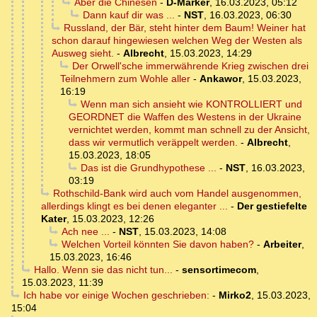
Aber die Chinesen
-
D-Marker
,
16.03.2023, 05:12
Dann kauf dir was ...
-
NST
,
16.03.2023, 06:30
Russland, der Bär, steht hinter dem Baum! Weiner hat
schon darauf hingewiesen welchen Weg der Westen als
Ausweg sieht.
-
Albrecht
,
15.03.2023, 14:29
Der Orwell'sche immerwährende Krieg zwischen drei
Teilnehmern zum Wohle aller
-
Ankawor
,
15.03.2023,
16:19
Wenn man sich ansieht wie KONTROLLIERT und
GEORDNET die Waffen des Westens in der Ukraine
vernichtet werden, kommt man schnell zu der Ansicht,
dass wir vermutlich veräppelt werden.
-
Albrecht
,
15.03.2023, 18:05
Das ist die Grundhypothese ...
-
NST
,
16.03.2023,
03:19
Rothschild-Bank wird auch vom Handel ausgenommen,
allerdings klingt es bei denen eleganter ...
-
Der gestiefelte
Kater
,
15.03.2023, 12:26
Ach nee ...
-
NST
,
15.03.2023, 14:08
Welchen Vorteil könnten Sie davon haben?
-
Arbeiter
,
15.03.2023, 16:46
Hallo. Wenn sie das nicht tun...
-
sensortimecom
,
15.03.2023, 11:39
Ich habe vor einige Wochen geschrieben:
-
Mirko2
,
15.03.2023,
15:04