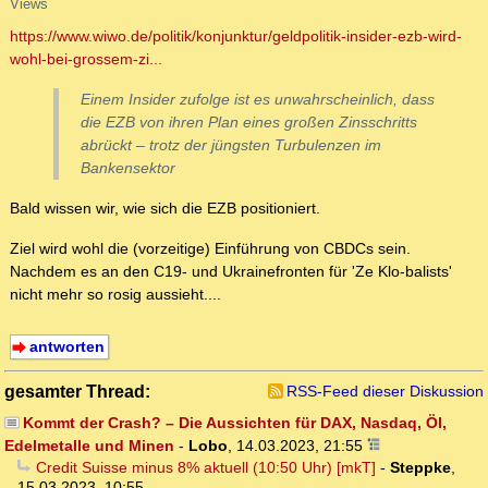
Views
https://www.wiwo.de/politik/konjunktur/geldpolitik-insider-ezb-wird-
wohl-bei-grossem-zi...
Einem Insider zufolge ist es unwahrscheinlich, dass
die EZB von ihren Plan eines großen Zinsschritts
abrückt – trotz der jüngsten Turbulenzen im
Bankensektor
Bald wissen wir, wie sich die EZB positioniert.
Ziel wird wohl die (vorzeitige) Einführung von CBDCs sein.
Nachdem es an den C19- und Ukrainefronten für 'Ze Klo-balists'
nicht mehr so rosig aussieht....
antworten
gesamter Thread:
RSS-Feed dieser Diskussion
Kommt der Crash? – Die Aussichten für DAX, Nasdaq, Öl,
Edelmetalle und Minen
-
Lobo
,
14.03.2023, 21:55
Credit Suisse minus 8% aktuell (10:50 Uhr) [mkT]
-
Steppke
,
15.03.2023, 10:55