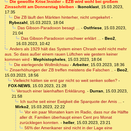
Die gewollte Krise:Insider – EZB wird wohl bei großem
Zinsschritt am Donnerstag bleiben
-
Ikonoklast
,
15.03.2023,
17:35
Die ZB läuft den Märkten hinterher, nicht umgekehrt
-
Rybezahl
,
15.03.2023, 18:04
Das Gibson-Paradoxon besagt …
-
Ostfriese
,
15.03.2023,
21:04
Das Gibson-Paradoxon unschwer erklärt ...
-
Beo2
,
16.03.2023, 10:42
Anders als 1929 hält das System einen Chrash wohl nicht mehr
aus. So dass außer einem rauen Lüftchen wie gestern keiner
kommen wird
-
Mephistopheles
,
15.03.2023, 18:04
Die eierlegende Wollmilchsau
-
Arbeiter
,
15.03.2023, 18:36
Zinserhöhungen der ZB treffen meistens die Falschen ..
-
Beo2
,
15.03.2023, 18:56
Vielleicht hätten sie erst gar nicht so weit senken sollen?
-
FOX-NEWS
,
15.03.2023, 21:28
Versuch einer laienhaften Erkklärung.
-
Durran
,
15.03.2023,
21:58
Ich suche seit einer Ewigkeit die Sparquote der Amis ...
-
Mirko2
,
15.03.2023, 22:22
Vor ein paar Monaten kam im Radio, dass nur die Hälfte
aller dt. Familien überhaupt einen Cent pro Monat
zurücklegen konnten.
-
heller
,
15.03.2023, 23:21
56% der Amerikaner sind nicht in der Lage eine