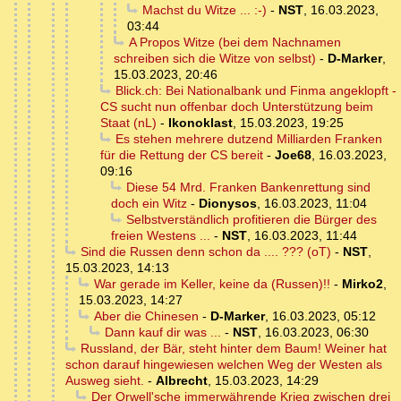
Machst du Witze ... :-)
-
NST
,
16.03.2023,
03:44
A Propos Witze (bei dem Nachnamen
schreiben sich die Witze von selbst)
-
D-Marker
,
15.03.2023, 20:46
Blick.ch: Bei Nationalbank und Finma angeklopft -
CS sucht nun offenbar doch Unterstützung beim
Staat (nL)
-
Ikonoklast
,
15.03.2023, 19:25
Es stehen mehrere dutzend Milliarden Franken
für die Rettung der CS bereit
-
Joe68
,
16.03.2023,
09:16
Diese 54 Mrd. Franken Bankenrettung sind
doch ein Witz
-
Dionysos
,
16.03.2023, 11:04
Selbstverständlich profitieren die Bürger des
freien Westens ...
-
NST
,
16.03.2023, 11:44
Sind die Russen denn schon da .... ??? (oT)
-
NST
,
15.03.2023, 14:13
War gerade im Keller, keine da (Russen)!!
-
Mirko2
,
15.03.2023, 14:27
Aber die Chinesen
-
D-Marker
,
16.03.2023, 05:12
Dann kauf dir was ...
-
NST
,
16.03.2023, 06:30
Russland, der Bär, steht hinter dem Baum! Weiner hat
schon darauf hingewiesen welchen Weg der Westen als
Ausweg sieht.
-
Albrecht
,
15.03.2023, 14:29
Der Orwell'sche immerwährende Krieg zwischen drei