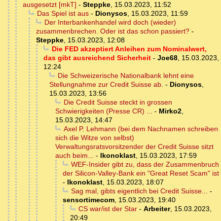
ausgesetzt [mkT]
-
Steppke
,
15.03.2023, 11:52
Das Spiel ist aus
-
Dionysos
,
15.03.2023, 11:59
Der Interbankenhandel wird doch (wieder)
zusammenbrechen. Oder ist das schon passiert?
-
Steppke
,
15.03.2023, 12:08
Die FED akzeptiert Anleihen zum Nominalwert,
das gibt ausreichend Sicherheit
-
Joe68
,
15.03.2023,
12:24
Die Schweizerische Nationalbank lehnt eine
Stellungnahme zur Credit Suisse ab.
-
Dionysos
,
15.03.2023, 13:56
Die Credit Suisse steckt in grossen
Schwierigkeiten (Presse CR) ...
-
Mirko2
,
15.03.2023, 14:47
Axel P. Lehmann (bei dem Nachnamen schreiben
sich die Witze von selbst)
Verwaltungsratsvorsitzender der Credit Suisse sitzt
auch beim...
-
Ikonoklast
,
15.03.2023, 17:59
WEF-Insider gibt zu, dass der Zusammenbruch
der Silicon-Valley-Bank ein "Great Reset Scam" ist
-
Ikonoklast
,
15.03.2023, 18:07
Sag mal, gibts eigentlich bei Credit Suisse...
-
sensortimecom
,
15.03.2023, 19:40
CS war/ist der Star
-
Arbeiter
,
15.03.2023,
20:49