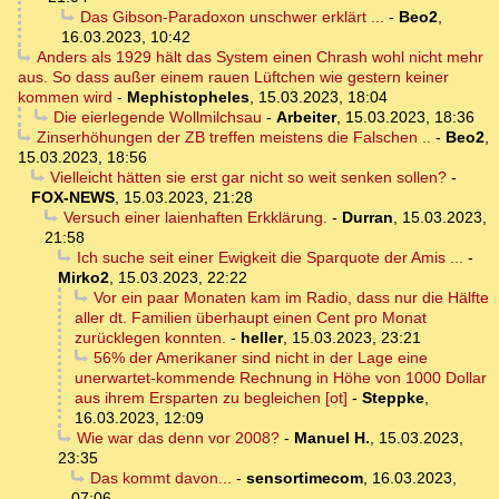
Das Gibson-Paradoxon unschwer erklärt ...
-
Beo2
,
16.03.2023, 10:42
Anders als 1929 hält das System einen Chrash wohl nicht mehr
aus. So dass außer einem rauen Lüftchen wie gestern keiner
kommen wird
-
Mephistopheles
,
15.03.2023, 18:04
Die eierlegende Wollmilchsau
-
Arbeiter
,
15.03.2023, 18:36
Zinserhöhungen der ZB treffen meistens die Falschen ..
-
Beo2
,
15.03.2023, 18:56
Vielleicht hätten sie erst gar nicht so weit senken sollen?
-
FOX-NEWS
,
15.03.2023, 21:28
Versuch einer laienhaften Erkklärung.
-
Durran
,
15.03.2023,
21:58
Ich suche seit einer Ewigkeit die Sparquote der Amis ...
-
Mirko2
,
15.03.2023, 22:22
Vor ein paar Monaten kam im Radio, dass nur die Hälfte
aller dt. Familien überhaupt einen Cent pro Monat
zurücklegen konnten.
-
heller
,
15.03.2023, 23:21
56% der Amerikaner sind nicht in der Lage eine
unerwartet-kommende Rechnung in Höhe von 1000 Dollar
aus ihrem Ersparten zu begleichen [ot]
-
Steppke
,
16.03.2023, 12:09
Wie war das denn vor 2008?
-
Manuel H.
,
15.03.2023,
23:35
Das kommt davon...
-
sensortimecom
,
16.03.2023,
07:06