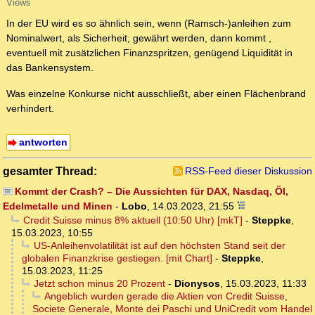
Views
In der EU wird es so ähnlich sein, wenn (Ramsch-)anleihen zum
Nominalwert, als Sicherheit, gewährt werden, dann kommt ,
eventuell mit zusätzlichen Finanzspritzen, genügend Liquidität in
das Bankensystem.
Was einzelne Konkurse nicht ausschließt, aber einen Flächenbrand
verhindert.
antworten
gesamter Thread:
RSS-Feed dieser Diskussion
Kommt der Crash? – Die Aussichten für DAX, Nasdaq, Öl,
Edelmetalle und Minen
-
Lobo
,
14.03.2023, 21:55
Credit Suisse minus 8% aktuell (10:50 Uhr) [mkT]
-
Steppke
,
15.03.2023, 10:55
US-Anleihenvolatilität ist auf den höchsten Stand seit der
globalen Finanzkrise gestiegen. [mit Chart]
-
Steppke
,
15.03.2023, 11:25
Jetzt schon minus 20 Prozent
-
Dionysos
,
15.03.2023, 11:33
Angeblich wurden gerade die Aktien von Credit Suisse,
Societe Generale, Monte dei Paschi und UniCredit vom Handel