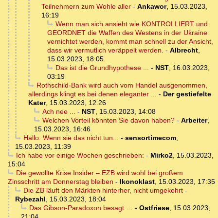
Teilnehmern zum Wohle aller
-
Ankawor
,
15.03.2023,
16:19
Wenn man sich ansieht wie KONTROLLIERT und
GEORDNET die Waffen des Westens in der Ukraine
vernichtet werden, kommt man schnell zu der Ansicht,
dass wir vermutlich veräppelt werden.
-
Albrecht
,
15.03.2023, 18:05
Das ist die Grundhypothese ...
-
NST
,
16.03.2023,
03:19
Rothschild-Bank wird auch vom Handel ausgenommen,
allerdings klingt es bei denen eleganter ...
-
Der gestiefelte
Kater
,
15.03.2023, 12:26
Ach nee ...
-
NST
,
15.03.2023, 14:08
Welchen Vorteil könnten Sie davon haben?
-
Arbeiter
,
15.03.2023, 16:46
Hallo. Wenn sie das nicht tun...
-
sensortimecom
,
15.03.2023, 11:39
Ich habe vor einige Wochen geschrieben:
-
Mirko2
,
15.03.2023,
15:04
Die gewollte Krise:Insider – EZB wird wohl bei großem
Zinsschritt am Donnerstag bleiben
-
Ikonoklast
,
15.03.2023, 17:35
Die ZB läuft den Märkten hinterher, nicht umgekehrt
-
Rybezahl
,
15.03.2023, 18:04
Das Gibson-Paradoxon besagt …
-
Ostfriese
,
15.03.2023,
21:04