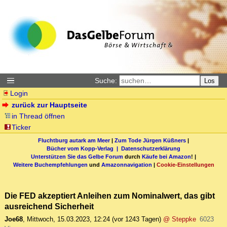
Suche:
Los
Login
zurück zur Hauptseite
in Thread öffnen
Ticker
Fluchtburg autark am Meer
|
Zum Tode Jürgen Küßners
|
Bücher vom Kopp-Verlag |
Datenschutzerklärung
Unterstützen Sie das Gelbe Forum
durch
Käufe bei Amazon
! |
Weitere Buchempfehlungen
und
Amazonnavigation
|
Cookie-Einstellungen
Die FED akzeptiert Anleihen zum Nominalwert, das gibt
ausreichend Sicherheit
Joe68
,
Mittwoch, 15.03.2023, 12:24
(vor 1243 Tagen)
@ Steppke
6023