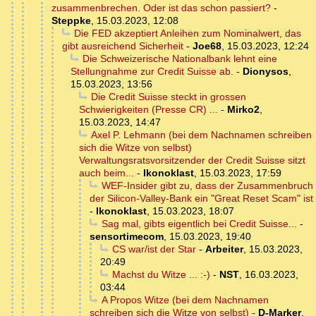
zusammenbrechen. Oder ist das schon passiert?
-
Steppke
,
15.03.2023, 12:08
Die FED akzeptiert Anleihen zum Nominalwert, das
gibt ausreichend Sicherheit
-
Joe68
,
15.03.2023, 12:24
Die Schweizerische Nationalbank lehnt eine
Stellungnahme zur Credit Suisse ab.
-
Dionysos
,
15.03.2023, 13:56
Die Credit Suisse steckt in grossen
Schwierigkeiten (Presse CR) ...
-
Mirko2
,
15.03.2023, 14:47
Axel P. Lehmann (bei dem Nachnamen schreiben
sich die Witze von selbst)
Verwaltungsratsvorsitzender der Credit Suisse sitzt
auch beim...
-
Ikonoklast
,
15.03.2023, 17:59
WEF-Insider gibt zu, dass der Zusammenbruch
der Silicon-Valley-Bank ein "Great Reset Scam" ist
-
Ikonoklast
,
15.03.2023, 18:07
Sag mal, gibts eigentlich bei Credit Suisse...
-
sensortimecom
,
15.03.2023, 19:40
CS war/ist der Star
-
Arbeiter
,
15.03.2023,
20:49
Machst du Witze ... :-)
-
NST
,
16.03.2023,
03:44
A Propos Witze (bei dem Nachnamen
schreiben sich die Witze von selbst)
-
D-Marker
,