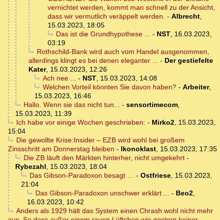
vernichtet werden, kommt man schnell zu der Ansicht,
dass wir vermutlich veräppelt werden.
-
Albrecht
,
15.03.2023, 18:05
Das ist die Grundhypothese ...
-
NST
,
16.03.2023,
03:19
Rothschild-Bank wird auch vom Handel ausgenommen,
allerdings klingt es bei denen eleganter ...
-
Der gestiefelte
Kater
,
15.03.2023, 12:26
Ach nee ...
-
NST
,
15.03.2023, 14:08
Welchen Vorteil könnten Sie davon haben?
-
Arbeiter
,
15.03.2023, 16:46
Hallo. Wenn sie das nicht tun...
-
sensortimecom
,
15.03.2023, 11:39
Ich habe vor einige Wochen geschrieben:
-
Mirko2
,
15.03.2023,
15:04
Die gewollte Krise:Insider – EZB wird wohl bei großem
Zinsschritt am Donnerstag bleiben
-
Ikonoklast
,
15.03.2023, 17:35
Die ZB läuft den Märkten hinterher, nicht umgekehrt
-
Rybezahl
,
15.03.2023, 18:04
Das Gibson-Paradoxon besagt …
-
Ostfriese
,
15.03.2023,
21:04
Das Gibson-Paradoxon unschwer erklärt ...
-
Beo2
,
16.03.2023, 10:42
Anders als 1929 hält das System einen Chrash wohl nicht mehr
aus. So dass außer einem rauen Lüftchen wie gestern keiner