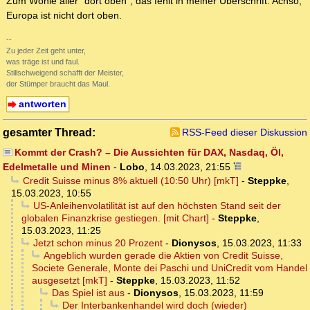
Zum Wohle aller "dort oben", das fehlt in meiner Überschrift. Achso,
Europa ist nicht dort oben.
--
Zu jeder Zeit geht unter,
was träge ist und faul.
Stillschweigend schafft der Meister,
der Stümper braucht das Maul.
antworten
gesamter Thread:
RSS-Feed dieser Diskussion
Kommt der Crash? – Die Aussichten für DAX, Nasdaq, Öl,
Edelmetalle und Minen
-
Lobo
,
14.03.2023, 21:55
Credit Suisse minus 8% aktuell (10:50 Uhr) [mkT]
-
Steppke
,
15.03.2023, 10:55
US-Anleihenvolatilität ist auf den höchsten Stand seit der
globalen Finanzkrise gestiegen. [mit Chart]
-
Steppke
,
15.03.2023, 11:25
Jetzt schon minus 20 Prozent
-
Dionysos
,
15.03.2023, 11:33
Angeblich wurden gerade die Aktien von Credit Suisse,
Societe Generale, Monte dei Paschi und UniCredit vom Handel
ausgesetzt [mkT]
-
Steppke
,
15.03.2023, 11:52
Das Spiel ist aus
-
Dionysos
,
15.03.2023, 11:59
Der Interbankenhandel wird doch (wieder)