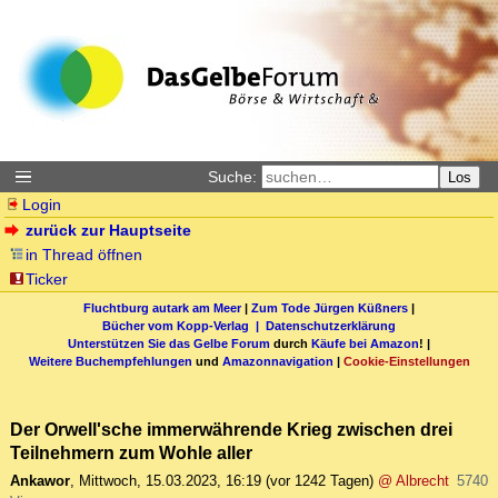
Suche:
Los
Login
zurück zur Hauptseite
in Thread öffnen
Ticker
Fluchtburg autark am Meer
|
Zum Tode Jürgen Küßners
|
Bücher vom Kopp-Verlag |
Datenschutzerklärung
Unterstützen Sie das Gelbe Forum
durch
Käufe bei Amazon
! |
Weitere Buchempfehlungen
und
Amazonnavigation
|
Cookie-Einstellungen
Der Orwell'sche immerwährende Krieg zwischen drei
Teilnehmern zum Wohle aller
Ankawor
,
Mittwoch, 15.03.2023, 16:19
(vor 1242 Tagen)
@ Albrecht
5740