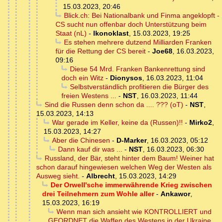
15.03.2023, 20:46
Blick.ch: Bei Nationalbank und Finma angeklopft -
CS sucht nun offenbar doch Unterstützung beim
Staat (nL)
-
Ikonoklast
,
15.03.2023, 19:25
Es stehen mehrere dutzend Milliarden Franken
für die Rettung der CS bereit
-
Joe68
,
16.03.2023,
09:16
Diese 54 Mrd. Franken Bankenrettung sind
doch ein Witz
-
Dionysos
,
16.03.2023, 11:04
Selbstverständlich profitieren die Bürger des
freien Westens ...
-
NST
,
16.03.2023, 11:44
Sind die Russen denn schon da .... ??? (oT)
-
NST
,
15.03.2023, 14:13
War gerade im Keller, keine da (Russen)!!
-
Mirko2
,
15.03.2023, 14:27
Aber die Chinesen
-
D-Marker
,
16.03.2023, 05:12
Dann kauf dir was ...
-
NST
,
16.03.2023, 06:30
Russland, der Bär, steht hinter dem Baum! Weiner hat
schon darauf hingewiesen welchen Weg der Westen als
Ausweg sieht.
-
Albrecht
,
15.03.2023, 14:29
Der Orwell'sche immerwährende Krieg zwischen
drei Teilnehmern zum Wohle aller
-
Ankawor
,
15.03.2023, 16:19
Wenn man sich ansieht wie KONTROLLIERT und
GEORDNET die Waffen des Westens in der Ukraine