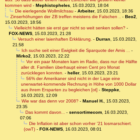
kommen wird
-
Mephistopheles
,
15.03.2023, 18:04
Die eierlegende Wollmilchsau
-
Arbeiter
,
15.03.2023, 18:36
Zinserhöhungen der ZB treffen meistens die Falschen ..
-
Beo2
,
15.03.2023, 18:56
Vielleicht hätten sie erst gar nicht so weit senken sollen?
-
FOX-NEWS
,
15.03.2023, 21:28
Versuch einer laienhaften Erkklärung.
-
Durran
,
15.03.2023,
21:58
Ich suche seit einer Ewigkeit die Sparquote der Amis ...
-
Mirko2
,
15.03.2023, 22:22
Vor ein paar Monaten kam im Radio, dass nur die Hälfte
aller dt. Familien überhaupt einen Cent pro Monat
zurücklegen konnten.
-
heller
,
15.03.2023, 23:21
56% der Amerikaner sind nicht in der Lage eine
unerwartet-kommende Rechnung in Höhe von 1000 Dollar
aus ihrem Ersparten zu begleichen [ot]
-
Steppke
,
16.03.2023, 12:09
Wie war das denn vor 2008?
-
Manuel H.
,
15.03.2023,
23:35
Das kommt davon...
-
sensortimecom
,
16.03.2023,
07:06
Die Inflation ist aber schon vorher '21 losmarschiert.
(owT)
-
FOX-NEWS
,
16.03.2023, 08:01