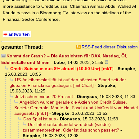
more assistance to Credit Suisse, Chairman Ammar Abdul Wahed Al
Khudairy says in a Bloomberg TV interview on the sidelines of the
Financial Sector Conference.
antworten
gesamter Thread:
RSS-Feed dieser Diskussion
Kommt der Crash? – Die Aussichten für DAX, Nasdaq, Öl,
Edelmetalle und Minen
-
Lobo
,
14.03.2023, 21:55
Credit Suisse minus 8% aktuell (10:50 Uhr) [mkT]
-
Steppke
,
15.03.2023, 10:55
US-Anleihenvolatilität ist auf den höchsten Stand seit der
globalen Finanzkrise gestiegen. [mit Chart]
-
Steppke
,
15.03.2023, 11:25
Jetzt schon minus 20 Prozent
-
Dionysos
,
15.03.2023, 11:33
Angeblich wurden gerade die Aktien von Credit Suisse,
Societe Generale, Monte dei Paschi und UniCredit vom Handel
ausgesetzt [mkT]
-
Steppke
,
15.03.2023, 11:52
Das Spiel ist aus
-
Dionysos
,
15.03.2023, 11:59
Der Interbankenhandel wird doch (wieder)
zusammenbrechen. Oder ist das schon passiert?
-
Steppke
,
15.03.2023, 12:08