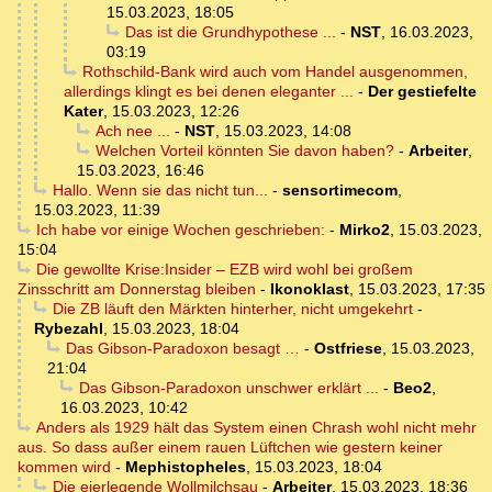
15.03.2023, 18:05
Das ist die Grundhypothese ...
-
NST
,
16.03.2023,
03:19
Rothschild-Bank wird auch vom Handel ausgenommen,
allerdings klingt es bei denen eleganter ...
-
Der gestiefelte
Kater
,
15.03.2023, 12:26
Ach nee ...
-
NST
,
15.03.2023, 14:08
Welchen Vorteil könnten Sie davon haben?
-
Arbeiter
,
15.03.2023, 16:46
Hallo. Wenn sie das nicht tun...
-
sensortimecom
,
15.03.2023, 11:39
Ich habe vor einige Wochen geschrieben:
-
Mirko2
,
15.03.2023,
15:04
Die gewollte Krise:Insider – EZB wird wohl bei großem
Zinsschritt am Donnerstag bleiben
-
Ikonoklast
,
15.03.2023, 17:35
Die ZB läuft den Märkten hinterher, nicht umgekehrt
-
Rybezahl
,
15.03.2023, 18:04
Das Gibson-Paradoxon besagt …
-
Ostfriese
,
15.03.2023,
21:04
Das Gibson-Paradoxon unschwer erklärt ...
-
Beo2
,
16.03.2023, 10:42
Anders als 1929 hält das System einen Chrash wohl nicht mehr
aus. So dass außer einem rauen Lüftchen wie gestern keiner
kommen wird
-
Mephistopheles
,
15.03.2023, 18:04
Die eierlegende Wollmilchsau
-
Arbeiter
,
15.03.2023, 18:36