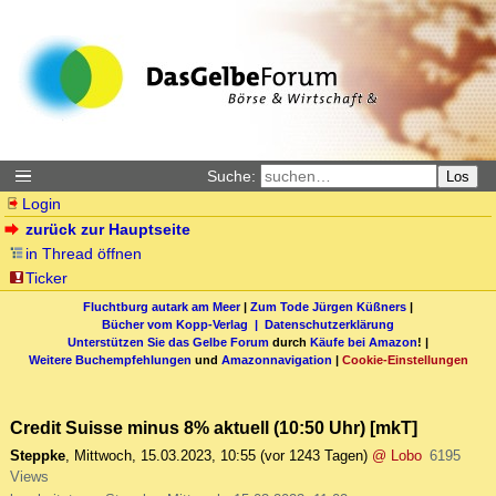
Suche:
Los
Login
zurück zur Hauptseite
in Thread öffnen
Ticker
Fluchtburg autark am Meer
|
Zum Tode Jürgen Küßners
|
Bücher vom Kopp-Verlag |
Datenschutzerklärung
Unterstützen Sie das Gelbe Forum
durch
Käufe bei Amazon
! |
Weitere Buchempfehlungen
und
Amazonnavigation
|
Cookie-Einstellungen
Credit Suisse minus 8% aktuell (10:50 Uhr) [mkT]
Steppke
,
Mittwoch, 15.03.2023, 10:55
(vor 1243 Tagen)
@ Lobo
6195
Views