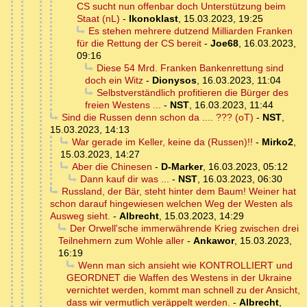
CS sucht nun offenbar doch Unterstützung beim
Staat (nL)
-
Ikonoklast
,
15.03.2023, 19:25
Es stehen mehrere dutzend Milliarden Franken
für die Rettung der CS bereit
-
Joe68
,
16.03.2023,
09:16
Diese 54 Mrd. Franken Bankenrettung sind
doch ein Witz
-
Dionysos
,
16.03.2023, 11:04
Selbstverständlich profitieren die Bürger des
freien Westens ...
-
NST
,
16.03.2023, 11:44
Sind die Russen denn schon da .... ??? (oT)
-
NST
,
15.03.2023, 14:13
War gerade im Keller, keine da (Russen)!!
-
Mirko2
,
15.03.2023, 14:27
Aber die Chinesen
-
D-Marker
,
16.03.2023, 05:12
Dann kauf dir was ...
-
NST
,
16.03.2023, 06:30
Russland, der Bär, steht hinter dem Baum! Weiner hat
schon darauf hingewiesen welchen Weg der Westen als
Ausweg sieht.
-
Albrecht
,
15.03.2023, 14:29
Der Orwell'sche immerwährende Krieg zwischen drei
Teilnehmern zum Wohle aller
-
Ankawor
,
15.03.2023,
16:19
Wenn man sich ansieht wie KONTROLLIERT und
GEORDNET die Waffen des Westens in der Ukraine
vernichtet werden, kommt man schnell zu der Ansicht,
dass wir vermutlich veräppelt werden.
-
Albrecht
,