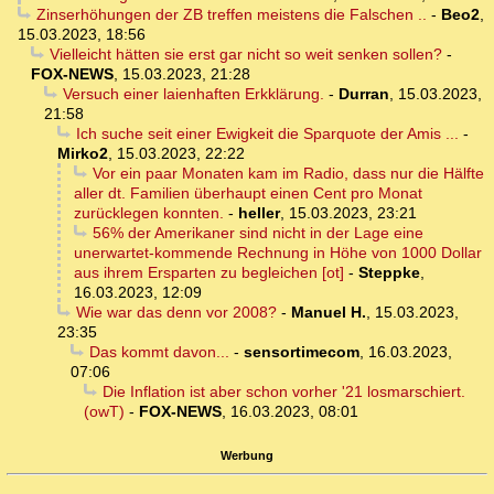
Zinserhöhungen der ZB treffen meistens die Falschen ..
-
Beo2
,
15.03.2023, 18:56
Vielleicht hätten sie erst gar nicht so weit senken sollen?
-
FOX-NEWS
,
15.03.2023, 21:28
Versuch einer laienhaften Erkklärung.
-
Durran
,
15.03.2023,
21:58
Ich suche seit einer Ewigkeit die Sparquote der Amis ...
-
Mirko2
,
15.03.2023, 22:22
Vor ein paar Monaten kam im Radio, dass nur die Hälfte
aller dt. Familien überhaupt einen Cent pro Monat
zurücklegen konnten.
-
heller
,
15.03.2023, 23:21
56% der Amerikaner sind nicht in der Lage eine
unerwartet-kommende Rechnung in Höhe von 1000 Dollar
aus ihrem Ersparten zu begleichen [ot]
-
Steppke
,
16.03.2023, 12:09
Wie war das denn vor 2008?
-
Manuel H.
,
15.03.2023,
23:35
Das kommt davon...
-
sensortimecom
,
16.03.2023,
07:06
Die Inflation ist aber schon vorher '21 losmarschiert.
(owT)
-
FOX-NEWS
,
16.03.2023, 08:01
Werbung