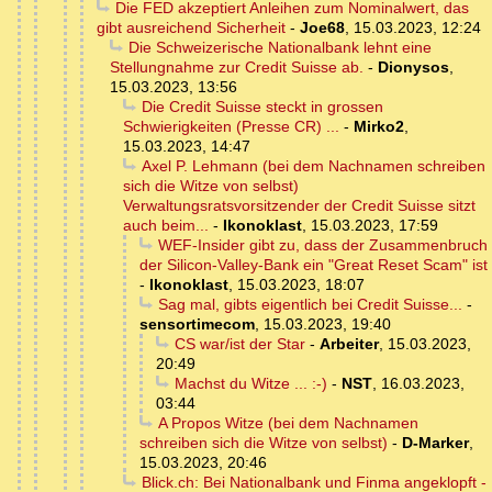
Die FED akzeptiert Anleihen zum Nominalwert, das
gibt ausreichend Sicherheit
-
Joe68
,
15.03.2023, 12:24
Die Schweizerische Nationalbank lehnt eine
Stellungnahme zur Credit Suisse ab.
-
Dionysos
,
15.03.2023, 13:56
Die Credit Suisse steckt in grossen
Schwierigkeiten (Presse CR) ...
-
Mirko2
,
15.03.2023, 14:47
Axel P. Lehmann (bei dem Nachnamen schreiben
sich die Witze von selbst)
Verwaltungsratsvorsitzender der Credit Suisse sitzt
auch beim...
-
Ikonoklast
,
15.03.2023, 17:59
WEF-Insider gibt zu, dass der Zusammenbruch
der Silicon-Valley-Bank ein "Great Reset Scam" ist
-
Ikonoklast
,
15.03.2023, 18:07
Sag mal, gibts eigentlich bei Credit Suisse...
-
sensortimecom
,
15.03.2023, 19:40
CS war/ist der Star
-
Arbeiter
,
15.03.2023,
20:49
Machst du Witze ... :-)
-
NST
,
16.03.2023,
03:44
A Propos Witze (bei dem Nachnamen
schreiben sich die Witze von selbst)
-
D-Marker
,
15.03.2023, 20:46
Blick.ch: Bei Nationalbank und Finma angeklopft -