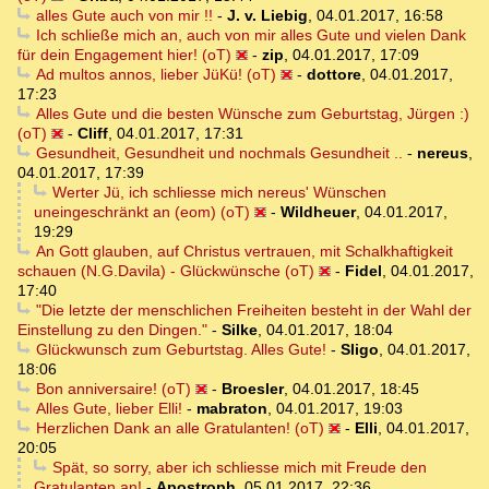
alles Gute auch von mir !!
-
J. v. Liebig
,
04.01.2017, 16:58
Ich schließe mich an, auch von mir alles Gute und vielen Dank
für dein Engagement hier! (oT)
-
zip
,
04.01.2017, 17:09
Ad multos annos, lieber JüKü! (oT)
-
dottore
,
04.01.2017,
17:23
Alles Gute und die besten Wünsche zum Geburtstag, Jürgen :)
(oT)
-
Cliff
,
04.01.2017, 17:31
Gesundheit, Gesundheit und nochmals Gesundheit ..
-
nereus
,
04.01.2017, 17:39
Werter Jü, ich schliesse mich nereus' Wünschen
uneingeschränkt an (eom) (oT)
-
Wildheuer
,
04.01.2017,
19:29
An Gott glauben, auf Christus vertrauen, mit Schalkhaftigkeit
schauen (N.G.Davila) - Glückwünsche (oT)
-
Fidel
,
04.01.2017,
17:40
"Die letzte der menschlichen Freiheiten besteht in der Wahl der
Einstellung zu den Dingen."
-
Silke
,
04.01.2017, 18:04
Glückwunsch zum Geburtstag. Alles Gute!
-
Sligo
,
04.01.2017,
18:06
Bon anniversaire! (oT)
-
Broesler
,
04.01.2017, 18:45
Alles Gute, lieber Elli!
-
mabraton
,
04.01.2017, 19:03
Herzlichen Dank an alle Gratulanten! (oT)
-
Elli
,
04.01.2017,
20:05
Spät, so sorry, aber ich schliesse mich mit Freude den
Gratulanten an!
-
Apostroph
,
05.01.2017, 22:36