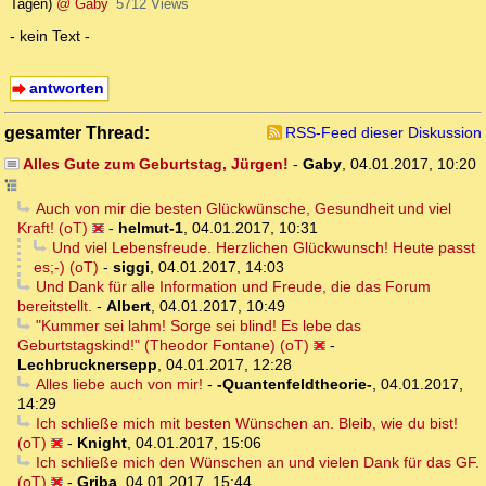
Tagen)
@ Gaby
5712 Views
- kein Text -
antworten
gesamter Thread:
RSS-Feed dieser Diskussion
Alles Gute zum Geburtstag, Jürgen!
-
Gaby
,
04.01.2017, 10:20
Auch von mir die besten Glückwünsche, Gesundheit und viel
Kraft! (oT)
-
helmut-1
,
04.01.2017, 10:31
Und viel Lebensfreude. Herzlichen Glückwunsch! Heute passt
es;-) (oT)
-
siggi
,
04.01.2017, 14:03
Und Dank für alle Information und Freude, die das Forum
bereitstellt.
-
Albert
,
04.01.2017, 10:49
"Kummer sei lahm! Sorge sei blind! Es lebe das
Geburtstagskind!" (Theodor Fontane) (oT)
-
Lechbrucknersepp
,
04.01.2017, 12:28
Alles liebe auch von mir!
-
-Quantenfeldtheorie-
,
04.01.2017,
14:29
Ich schließe mich mit besten Wünschen an. Bleib, wie du bist!
(oT)
-
Knight
,
04.01.2017, 15:06
Ich schließe mich den Wünschen an und vielen Dank für das GF.
(oT)
-
Griba
,
04.01.2017, 15:44