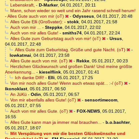
Lebenskraft,
-
D-Marker
,
04.01.2017, 20:11
Mann, schon wieder so weit und ein Jahr rasend schnell herum!
- Alles Gute auch von mir (oT)
-
Odysseus
,
04.01.2017, 20:48
Alles Gute Elli (Großvater):
-
stokk
,
04.01.2017, 21:58
Auch von mir ...
-
Steppke
,
04.01.2017, 22:02
Auch von mir alles Gute!
-
smiths74
,
04.01.2017, 22:24
Alles Gute zum Geburtstag auch von mir! (oT)
-
Ursus
,
04.01.2017, 22:48
Alles Gute zum Geburtstag. Grüße und gute Nacht. (oT)
-
lowkatmai
,
04.01.2017, 23:58
Alles Gute auch von mir. (oT)
-
Rekke
,
05.01.2017, 00:23
Herzlichen Glückwunsch und großen Dank! Und meine größte
Anerkennung...
-
kieselflink
,
05.01.2017, 01:41
Ich danke DIR!
-
Elli
,
05.01.2017, 17:25
Von mir noch alles Gute! Wenn auch etwas spät... :-/ (oT)
-
Ikonoklast
,
05.01.2017, 06:50
An JüKü
-
Odin
,
05.01.2017, 06:57
Von mir ebenfalls alles Gute! (oT)
-
sensortimecom
,
05.01.2017, 07:55
Auch von mir alles Gute. (oT)
-
FOX-NEWS
,
05.01.2017,
16:55
Alles Gute kann man ja immer mal brauchen...
-
b.o.bachter
,
05.01.2017, 18:07
Mit Verspätung von mir die besten Glückwünsche und