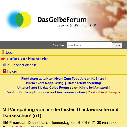
Suche:
Los
Login
zurück zur Hauptseite
in Thread öffnen
Ticker
Fluchtburg autark am Meer
|
Zum Tode Jürgen Küßners
|
Bücher vom Kopp-Verlag |
Datenschutzerklärung
Unterstützen Sie das Gelbe Forum
durch
Käufe bei Amazon
! |
Weitere Buchempfehlungen
und
Amazonnavigation
|
Cookie-Einstellungen
Mit Verspätung von mir die besten Glückwünsche und
Dankeschön! (oT)
EM-Financial
,
Deutschland
,
Donnerstag, 05.01.2017, 21:30
(vor 3500