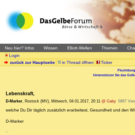
Neu hier? Infos
Wissen
Elliott-Wellen
Themen
Char
Login
zurück zur Hauptseite
in Thread öffnen
Ticker
Fluchtburg
Unterstützen Sie das Gel
Lebenskraft,
D-Marker
,
Rostock (MV)
,
Mittwoch, 04.01.2017, 20:11
@ Gaby
5887 Vie
welche Du Dir täglich zusätzlich erarbeitest, Gesundheit und den Wi
D-Marker
--