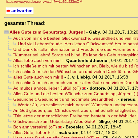
https://www.youtube.com/watch?v=LqB2b223mOM
antworten
gesamter Thread:
Alles Gute zum Geburtstag, Jürgen!
-
Gaby
,
04.01.2017, 10:2
Auch von mir die besten Glückwünsche, Gesundheit und viel Kra
Und viel Lebensfreude. Herzlichen Glückwunsch! Heute passt 
Und Dank für alle Information und Freude, die das Forum bereits
"Kummer sei lahm! Sorge sei blind! Es lebe das Geburtstagskin
Alles liebe auch von mir!
-
-Quantenfeldtheorie-
,
04.01.2017, 
Ich schließe mich mit besten Wünschen an. Bleib, wie du bist! (
Ich schließe mich den Wünschen an und vielen Dank für das GF
alles Gute auch von mir !!
-
J. v. Liebig
,
04.01.2017, 16:58
Ich schließe mich an, auch von mir alles Gute und vielen Dank 
Ad multos annos, lieber JüKü! (oT)
-
dottore
,
04.01.2017, 17
Alles Gute und die besten Wünsche zum Geburtstag, Jürgen :) 
Gesundheit, Gesundheit und nochmals Gesundheit ..
-
nereus
,
Werter Jü, ich schliesse mich nereus' Wünschen uneingeschr
An Gott glauben, auf Christus vertrauen, mit Schalkhaftigkeit 
"Die letzte der menschlichen Freiheiten besteht in der Wahl der
Glückwunsch zum Geburtstag. Alles Gute!
-
Sligo
,
04.01.2017, 
Bon anniversaire! (oT)
-
Broesler
,
04.01.2017, 18:45
Alles Gute, lieber Elli!
-
mabraton
,
04.01.2017, 19:03