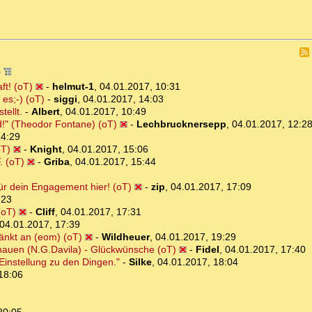
0
ft! (oT)
-
helmut-1
,
04.01.2017, 10:31
es;-) (oT)
-
siggi
,
04.01.2017, 14:03
tellt.
-
Albert
,
04.01.2017, 10:49
d!" (Theodor Fontane) (oT)
-
Lechbrucknersepp
,
04.01.2017, 12:2
14:29
oT)
-
Knight
,
04.01.2017, 15:06
. (oT)
-
Griba
,
04.01.2017, 15:44
für dein Engagement hier! (oT)
-
zip
,
04.01.2017, 17:09
:23
(oT)
-
Cliff
,
04.01.2017, 17:31
04.01.2017, 17:39
änkt an (eom) (oT)
-
Wildheuer
,
04.01.2017, 19:29
schauen (N.G.Davila) - Glückwünsche (oT)
-
Fidel
,
04.01.2017, 17:40
 Einstellung zu den Dingen."
-
Silke
,
04.01.2017, 18:04
18:06