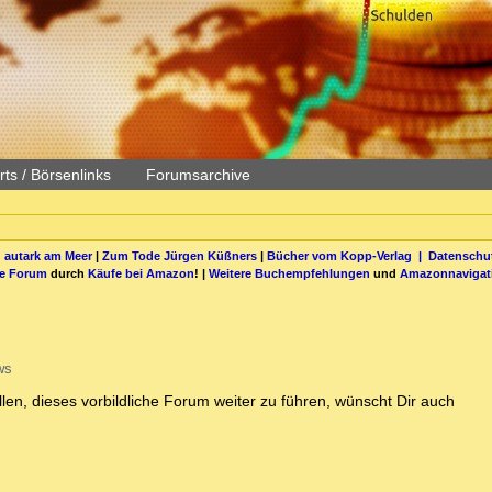
ts / Börsenlinks
Forumsarchive
 autark am Meer
|
Zum Tode Jürgen Küßners
|
Bücher vom Kopp-Verlag |
Datenschut
be Forum
durch
Käufe bei Amazon
! |
Weitere Buchempfehlungen
und
Amazonnavigat
ws
llen, dieses vorbildliche Forum weiter zu führen, wünscht Dir auch