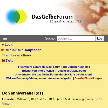
Suche:
Los
Login
zurück zur Hauptseite
in Thread öffnen
Ticker
Fluchtburg autark am Meer
|
Zum Tode Jürgen Küßners
|
Bücher vom Kopp-Verlag |
Datenschutzerklärung
Unterstützen Sie das Gelbe Forum
durch
Käufe bei Amazon
! |
Weitere Buchempfehlungen
und
Amazonnavigation
|
Cookie-Einstellungen
Bon anniversaire! (oT)
Broesler
,
Mittwoch, 04.01.2017, 18:45
(vor 3504 Tagen)
@ Gaby
5678
Views