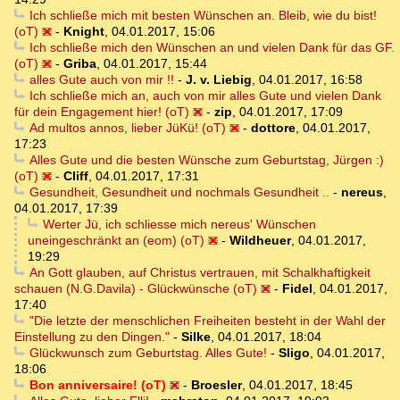
Ich schließe mich mit besten Wünschen an. Bleib, wie du bist!
(oT)
-
Knight
,
04.01.2017, 15:06
Ich schließe mich den Wünschen an und vielen Dank für das GF.
(oT)
-
Griba
,
04.01.2017, 15:44
alles Gute auch von mir !!
-
J. v. Liebig
,
04.01.2017, 16:58
Ich schließe mich an, auch von mir alles Gute und vielen Dank
für dein Engagement hier! (oT)
-
zip
,
04.01.2017, 17:09
Ad multos annos, lieber JüKü! (oT)
-
dottore
,
04.01.2017,
17:23
Alles Gute und die besten Wünsche zum Geburtstag, Jürgen :)
(oT)
-
Cliff
,
04.01.2017, 17:31
Gesundheit, Gesundheit und nochmals Gesundheit ..
-
nereus
,
04.01.2017, 17:39
Werter Jü, ich schliesse mich nereus' Wünschen
uneingeschränkt an (eom) (oT)
-
Wildheuer
,
04.01.2017,
19:29
An Gott glauben, auf Christus vertrauen, mit Schalkhaftigkeit
schauen (N.G.Davila) - Glückwünsche (oT)
-
Fidel
,
04.01.2017,
17:40
"Die letzte der menschlichen Freiheiten besteht in der Wahl der
Einstellung zu den Dingen."
-
Silke
,
04.01.2017, 18:04
Glückwunsch zum Geburtstag. Alles Gute!
-
Sligo
,
04.01.2017,
18:06
Bon anniversaire! (oT)
-
Broesler
,
04.01.2017, 18:45