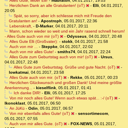
Alles Gute, lieber Elli!
-
mabraton
,
04.01.2017, 19:03
Herzlichen Dank an alle Gratulanten! (oT)
-
Elli
,
04.01.2017,
20:05
Spät, so sorry, aber ich schliesse mich mit Freude den
Gratulanten an!
-
Apostroph
,
05.01.2017, 22:36
Lebenskraft,
-
D-Marker
,
04.01.2017, 20:11
Mann, schon wieder so weit und ein Jahr rasend schnell herum!
- Alles Gute auch von mir (oT)
-
Odysseus
,
04.01.2017, 20:48
Alles Gute Elli (Großvater):
-
stokk
,
04.01.2017, 21:58
Auch von mir ...
-
Steppke
,
04.01.2017, 22:02
Auch von mir alles Gute!
-
smiths74
,
04.01.2017, 22:24
Alles Gute zum Geburtstag auch von mir! (oT)
-
Ursus
,
04.01.2017, 22:48
Alles Gute zum Geburtstag. Grüße und gute Nacht. (oT)
-
lowkatmai
,
04.01.2017, 23:58
Alles Gute auch von mir. (oT)
-
Rekke
,
05.01.2017, 00:23
Herzlichen Glückwunsch und großen Dank! Und meine größte
Anerkennung...
-
kieselflink
,
05.01.2017, 01:41
Ich danke DIR!
-
Elli
,
05.01.2017, 17:25
Von mir noch alles Gute! Wenn auch etwas spät... :-/ (oT)
-
Ikonoklast
,
05.01.2017, 06:50
An JüKü
-
Odin
,
05.01.2017, 06:57
Von mir ebenfalls alles Gute! (oT)
-
sensortimecom
,
05.01.2017, 07:55
Auch von mir alles Gute. (oT)
-
FOX-NEWS
,
05.01.2017,