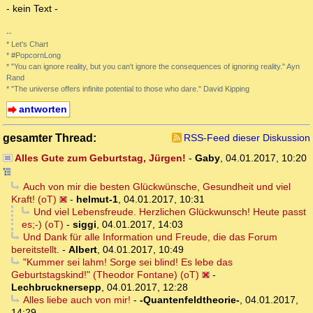
- kein Text -
--
* Let's Chart
* #PopcornLong
* "You can ignore reality, but you can't ignore the consequences of ignoring reality." Ayn
Rand
* "The universe offers infinite potential to those who dare." David Kipping
antworten
gesamter Thread:
RSS-Feed dieser Diskussion
Alles Gute zum Geburtstag, Jürgen!
-
Gaby
,
04.01.2017, 10:20
Auch von mir die besten Glückwünsche, Gesundheit und viel
Kraft! (oT)
-
helmut-1
,
04.01.2017, 10:31
Und viel Lebensfreude. Herzlichen Glückwunsch! Heute passt
es;-) (oT)
-
siggi
,
04.01.2017, 14:03
Und Dank für alle Information und Freude, die das Forum
bereitstellt.
-
Albert
,
04.01.2017, 10:49
"Kummer sei lahm! Sorge sei blind! Es lebe das
Geburtstagskind!" (Theodor Fontane) (oT)
-
Lechbrucknersepp
,
04.01.2017, 12:28
Alles liebe auch von mir!
-
-Quantenfeldtheorie-
,
04.01.2017,
14:29