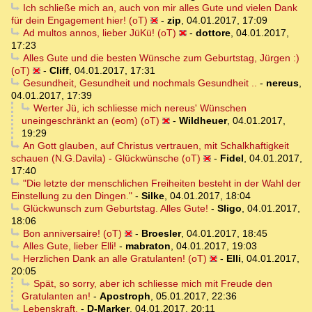
Ich schließe mich an, auch von mir alles Gute und vielen Dank
für dein Engagement hier! (oT)
-
zip
,
04.01.2017, 17:09
Ad multos annos, lieber JüKü! (oT)
-
dottore
,
04.01.2017,
17:23
Alles Gute und die besten Wünsche zum Geburtstag, Jürgen :)
(oT)
-
Cliff
,
04.01.2017, 17:31
Gesundheit, Gesundheit und nochmals Gesundheit ..
-
nereus
,
04.01.2017, 17:39
Werter Jü, ich schliesse mich nereus' Wünschen
uneingeschränkt an (eom) (oT)
-
Wildheuer
,
04.01.2017,
19:29
An Gott glauben, auf Christus vertrauen, mit Schalkhaftigkeit
schauen (N.G.Davila) - Glückwünsche (oT)
-
Fidel
,
04.01.2017,
17:40
"Die letzte der menschlichen Freiheiten besteht in der Wahl der
Einstellung zu den Dingen."
-
Silke
,
04.01.2017, 18:04
Glückwunsch zum Geburtstag. Alles Gute!
-
Sligo
,
04.01.2017,
18:06
Bon anniversaire! (oT)
-
Broesler
,
04.01.2017, 18:45
Alles Gute, lieber Elli!
-
mabraton
,
04.01.2017, 19:03
Herzlichen Dank an alle Gratulanten! (oT)
-
Elli
,
04.01.2017,
20:05
Spät, so sorry, aber ich schliesse mich mit Freude den
Gratulanten an!
-
Apostroph
,
05.01.2017, 22:36
Lebenskraft,
-
D-Marker
,
04.01.2017, 20:11