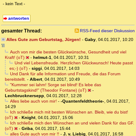
- kein Text -
antworten
gesamter Thread:
RSS-Feed dieser Diskussion
Alles Gute zum Geburtstag, Jürgen!
-
Gaby
,
04.01.2017, 10:20
Auch von mir die besten Glückwünsche, Gesundheit und viel
Kraft! (oT)
-
helmut-1
,
04.01.2017, 10:31
Und viel Lebensfreude. Herzlichen Glückwunsch! Heute passt
es;-) (oT)
-
siggi
,
04.01.2017, 14:03
Und Dank für alle Information und Freude, die das Forum
bereitstellt.
-
Albert
,
04.01.2017, 10:49
"Kummer sei lahm! Sorge sei blind! Es lebe das
Geburtstagskind!" (Theodor Fontane) (oT)
-
Lechbrucknersepp
,
04.01.2017, 12:28
Alles liebe auch von mir!
-
-Quantenfeldtheorie-
,
04.01.2017,
14:29
Ich schließe mich mit besten Wünschen an. Bleib, wie du bist!
(oT)
-
Knight
,
04.01.2017, 15:06
Ich schließe mich den Wünschen an und vielen Dank für das GF.
(oT)
-
Griba
,
04.01.2017, 15:44
alles Gute auch von mir !!
-
J. v. Liebig
,
04.01.2017, 16:58