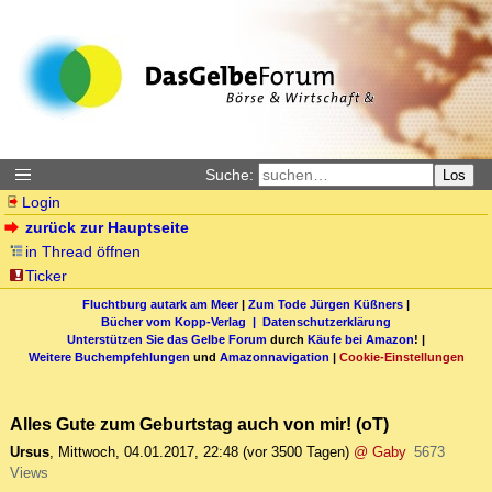
Suche:
Los
Login
zurück zur Hauptseite
in Thread öffnen
Ticker
Fluchtburg autark am Meer
|
Zum Tode Jürgen Küßners
|
Bücher vom Kopp-Verlag |
Datenschutzerklärung
Unterstützen Sie das Gelbe Forum
durch
Käufe bei Amazon
! |
Weitere Buchempfehlungen
und
Amazonnavigation
|
Cookie-Einstellungen
Alles Gute zum Geburtstag auch von mir! (oT)
Ursus
,
Mittwoch, 04.01.2017, 22:48
(vor 3500 Tagen)
@ Gaby
5673
Views