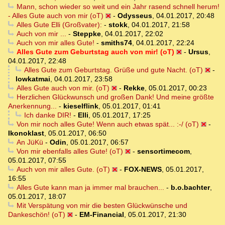
Mann, schon wieder so weit und ein Jahr rasend schnell herum!
- Alles Gute auch von mir (oT)
-
Odysseus
,
04.01.2017, 20:48
Alles Gute Elli (Großvater):
-
stokk
,
04.01.2017, 21:58
Auch von mir ...
-
Steppke
,
04.01.2017, 22:02
Auch von mir alles Gute!
-
smiths74
,
04.01.2017, 22:24
Alles Gute zum Geburtstag auch von mir! (oT)
-
Ursus
,
04.01.2017, 22:48
Alles Gute zum Geburtstag. Grüße und gute Nacht. (oT)
-
lowkatmai
,
04.01.2017, 23:58
Alles Gute auch von mir. (oT)
-
Rekke
,
05.01.2017, 00:23
Herzlichen Glückwunsch und großen Dank! Und meine größte
Anerkennung...
-
kieselflink
,
05.01.2017, 01:41
Ich danke DIR!
-
Elli
,
05.01.2017, 17:25
Von mir noch alles Gute! Wenn auch etwas spät... :-/ (oT)
-
Ikonoklast
,
05.01.2017, 06:50
An JüKü
-
Odin
,
05.01.2017, 06:57
Von mir ebenfalls alles Gute! (oT)
-
sensortimecom
,
05.01.2017, 07:55
Auch von mir alles Gute. (oT)
-
FOX-NEWS
,
05.01.2017,
16:55
Alles Gute kann man ja immer mal brauchen...
-
b.o.bachter
,
05.01.2017, 18:07
Mit Verspätung von mir die besten Glückwünsche und
Dankeschön! (oT)
-
EM-Financial
,
05.01.2017, 21:30