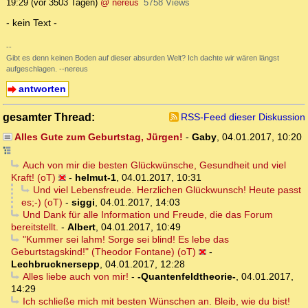
19:29
(vor 3503 Tagen)
@ nereus
5758 Views
- kein Text -
--
Gibt es denn keinen Boden auf dieser absurden Welt? Ich dachte wir wären längst
aufgeschlagen. --nereus
antworten
gesamter Thread:
RSS-Feed dieser Diskussion
Alles Gute zum Geburtstag, Jürgen!
-
Gaby
,
04.01.2017, 10:20
Auch von mir die besten Glückwünsche, Gesundheit und viel
Kraft! (oT)
-
helmut-1
,
04.01.2017, 10:31
Und viel Lebensfreude. Herzlichen Glückwunsch! Heute passt
es;-) (oT)
-
siggi
,
04.01.2017, 14:03
Und Dank für alle Information und Freude, die das Forum
bereitstellt.
-
Albert
,
04.01.2017, 10:49
"Kummer sei lahm! Sorge sei blind! Es lebe das
Geburtstagskind!" (Theodor Fontane) (oT)
-
Lechbrucknersepp
,
04.01.2017, 12:28
Alles liebe auch von mir!
-
-Quantenfeldtheorie-
,
04.01.2017,
14:29
Ich schließe mich mit besten Wünschen an. Bleib, wie du bist!