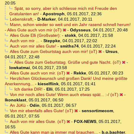
20:05
Spät, so sorry, aber ich schliesse mich mit Freude den
Gratulanten an!
-
Apostroph
,
05.01.2017, 22:36
Lebenskraft,
-
D-Marker
,
04.01.2017, 20:11
Mann, schon wieder so weit und ein Jahr rasend schnell herum!
- Alles Gute auch von mir (oT)
-
Odysseus
,
04.01.2017, 20:48
Alles Gute Elli (Großvater):
-
stokk
,
04.01.2017, 21:58
Auch von mir ...
-
Steppke
,
04.01.2017, 22:02
Auch von mir alles Gute!
-
smiths74
,
04.01.2017, 22:24
Alles Gute zum Geburtstag auch von mir! (oT)
-
Ursus
,
04.01.2017, 22:48
Alles Gute zum Geburtstag. Grüße und gute Nacht. (oT)
-
lowkatmai
,
04.01.2017, 23:58
Alles Gute auch von mir. (oT)
-
Rekke
,
05.01.2017, 00:23
Herzlichen Glückwunsch und großen Dank! Und meine größte
Anerkennung...
-
kieselflink
,
05.01.2017, 01:41
Ich danke DIR!
-
Elli
,
05.01.2017, 17:25
Von mir noch alles Gute! Wenn auch etwas spät... :-/ (oT)
-
Ikonoklast
,
05.01.2017, 06:50
An JüKü
-
Odin
,
05.01.2017, 06:57
Von mir ebenfalls alles Gute! (oT)
-
sensortimecom
,
05.01.2017, 07:55
Auch von mir alles Gute. (oT)
-
FOX-NEWS
,
05.01.2017,
16:55
Alles Gute kann man ja immer mal brauchen...
-
b.o.bachter
,