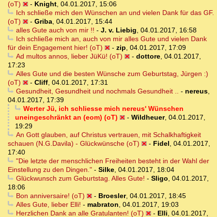
(oT)
-
Knight
,
04.01.2017, 15:06
Ich schließe mich den Wünschen an und vielen Dank für das GF.
(oT)
-
Griba
,
04.01.2017, 15:44
alles Gute auch von mir !!
-
J. v. Liebig
,
04.01.2017, 16:58
Ich schließe mich an, auch von mir alles Gute und vielen Dank
für dein Engagement hier! (oT)
-
zip
,
04.01.2017, 17:09
Ad multos annos, lieber JüKü! (oT)
-
dottore
,
04.01.2017,
17:23
Alles Gute und die besten Wünsche zum Geburtstag, Jürgen :)
(oT)
-
Cliff
,
04.01.2017, 17:31
Gesundheit, Gesundheit und nochmals Gesundheit ..
-
nereus
,
04.01.2017, 17:39
Werter Jü, ich schliesse mich nereus' Wünschen
uneingeschränkt an (eom) (oT)
-
Wildheuer
,
04.01.2017,
19:29
An Gott glauben, auf Christus vertrauen, mit Schalkhaftigkeit
schauen (N.G.Davila) - Glückwünsche (oT)
-
Fidel
,
04.01.2017,
17:40
"Die letzte der menschlichen Freiheiten besteht in der Wahl der
Einstellung zu den Dingen."
-
Silke
,
04.01.2017, 18:04
Glückwunsch zum Geburtstag. Alles Gute!
-
Sligo
,
04.01.2017,
18:06
Bon anniversaire! (oT)
-
Broesler
,
04.01.2017, 18:45
Alles Gute, lieber Elli!
-
mabraton
,
04.01.2017, 19:03
Herzlichen Dank an alle Gratulanten! (oT)
-
Elli
,
04.01.2017,