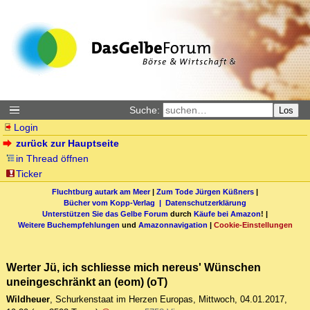
Suche:
Los
Login
zurück zur Hauptseite
in Thread öffnen
Ticker
Fluchtburg autark am Meer
|
Zum Tode Jürgen Küßners
|
Bücher vom Kopp-Verlag |
Datenschutzerklärung
Unterstützen Sie das Gelbe Forum
durch
Käufe bei Amazon
! |
Weitere Buchempfehlungen
und
Amazonnavigation
|
Cookie-Einstellungen
Werter Jü, ich schliesse mich nereus' Wünschen
uneingeschränkt an (eom) (oT)
Wildheuer
,
Schurkenstaat im Herzen Europas
,
Mittwoch, 04.01.2017,