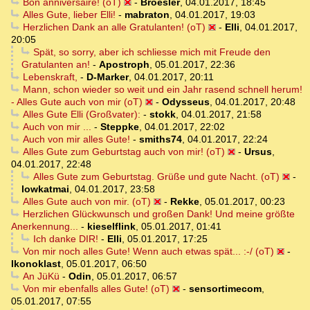
Bon anniversaire! (oT)
-
Broesler
,
04.01.2017, 18:45
Alles Gute, lieber Elli!
-
mabraton
,
04.01.2017, 19:03
Herzlichen Dank an alle Gratulanten! (oT)
-
Elli
,
04.01.2017,
20:05
Spät, so sorry, aber ich schliesse mich mit Freude den
Gratulanten an!
-
Apostroph
,
05.01.2017, 22:36
Lebenskraft,
-
D-Marker
,
04.01.2017, 20:11
Mann, schon wieder so weit und ein Jahr rasend schnell herum!
- Alles Gute auch von mir (oT)
-
Odysseus
,
04.01.2017, 20:48
Alles Gute Elli (Großvater):
-
stokk
,
04.01.2017, 21:58
Auch von mir ...
-
Steppke
,
04.01.2017, 22:02
Auch von mir alles Gute!
-
smiths74
,
04.01.2017, 22:24
Alles Gute zum Geburtstag auch von mir! (oT)
-
Ursus
,
04.01.2017, 22:48
Alles Gute zum Geburtstag. Grüße und gute Nacht. (oT)
-
lowkatmai
,
04.01.2017, 23:58
Alles Gute auch von mir. (oT)
-
Rekke
,
05.01.2017, 00:23
Herzlichen Glückwunsch und großen Dank! Und meine größte
Anerkennung...
-
kieselflink
,
05.01.2017, 01:41
Ich danke DIR!
-
Elli
,
05.01.2017, 17:25
Von mir noch alles Gute! Wenn auch etwas spät... :-/ (oT)
-
Ikonoklast
,
05.01.2017, 06:50
An JüKü
-
Odin
,
05.01.2017, 06:57
Von mir ebenfalls alles Gute! (oT)
-
sensortimecom
,
05.01.2017, 07:55