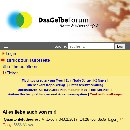
Suche:
Los
Login
zurück zur Hauptseite
in Thread öffnen
Ticker
Fluchtburg autark am Meer
|
Zum Tode Jürgen Küßners
|
Bücher vom Kopp-Verlag |
Datenschutzerklärung
Unterstützen Sie das Gelbe Forum
durch
Käufe bei Amazon
! |
Weitere Buchempfehlungen
und
Amazonnavigation
|
Cookie-Einstellungen
Alles liebe auch von mir!
-Quantenfeldtheorie-
,
Mittwoch, 04.01.2017, 14:29
(vor 3505 Tagen)
@
Gaby
5856 Views