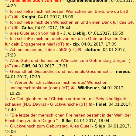
Alles liebe auch von mir!
-
-Quantenfeldtheorie-
,
04.01.2017,
14:29
Ich schließe mich mit besten Wünschen an. Bleib, wie du bist!
(oT)
-
Knight
,
04.01.2017, 15:06
Ich schließe mich den Wünschen an und vielen Dank für das GF.
(oT)
-
Griba
,
04.01.2017, 15:44
alles Gute auch von mir !!
-
J. v. Liebig
,
04.01.2017, 16:58
Ich schließe mich an, auch von mir alles Gute und vielen Dank
für dein Engagement hier! (oT)
-
zip
,
04.01.2017, 17:09
Ad multos annos, lieber JüKü! (oT)
-
dottore
,
04.01.2017,
17:23
Alles Gute und die besten Wünsche zum Geburtstag, Jürgen :)
(oT)
-
Cliff
,
04.01.2017, 17:31
Gesundheit, Gesundheit und nochmals Gesundheit ..
-
nereus
,
04.01.2017, 17:39
Werter Jü, ich schliesse mich nereus' Wünschen
uneingeschränkt an (eom) (oT)
-
Wildheuer
,
04.01.2017,
19:29
An Gott glauben, auf Christus vertrauen, mit Schalkhaftigkeit
schauen (N.G.Davila) - Glückwünsche (oT)
-
Fidel
,
04.01.2017,
17:40
"Die letzte der menschlichen Freiheiten besteht in der Wahl der
Einstellung zu den Dingen."
-
Silke
,
04.01.2017, 18:04
Glückwunsch zum Geburtstag. Alles Gute!
-
Sligo
,
04.01.2017,
18:06