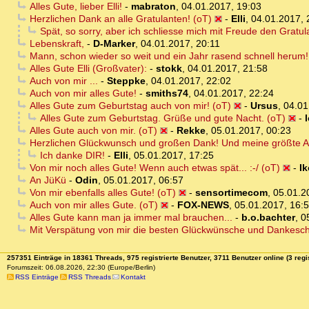
Alles Gute, lieber Elli!
-
mabraton
,
04.01.2017, 19:03
Herzlichen Dank an alle Gratulanten! (oT)
-
Elli
,
04.01.2017, 
Spät, so sorry, aber ich schliesse mich mit Freude den Gratul
Lebenskraft,
-
D-Marker
,
04.01.2017, 20:11
Mann, schon wieder so weit und ein Jahr rasend schnell herum! 
Alles Gute Elli (Großvater):
-
stokk
,
04.01.2017, 21:58
Auch von mir ...
-
Steppke
,
04.01.2017, 22:02
Auch von mir alles Gute!
-
smiths74
,
04.01.2017, 22:24
Alles Gute zum Geburtstag auch von mir! (oT)
-
Ursus
,
04.01
Alles Gute zum Geburtstag. Grüße und gute Nacht. (oT)
-
Alles Gute auch von mir. (oT)
-
Rekke
,
05.01.2017, 00:23
Herzlichen Glückwunsch und großen Dank! Und meine größte A
Ich danke DIR!
-
Elli
,
05.01.2017, 17:25
Von mir noch alles Gute! Wenn auch etwas spät... :-/ (oT)
-
I
An JüKü
-
Odin
,
05.01.2017, 06:57
Von mir ebenfalls alles Gute! (oT)
-
sensortimecom
,
05.01.2
Auch von mir alles Gute. (oT)
-
FOX-NEWS
,
05.01.2017, 16:
Alles Gute kann man ja immer mal brauchen...
-
b.o.bachter
,
0
Mit Verspätung von mir die besten Glückwünsche und Dankesch
257351 Einträge in 18361 Threads, 975 registrierte Benutzer, 3711 Benutzer online (3 regi
Forumszeit: 06.08.2026, 22:30 (Europe/Berlin)
RSS Einträge
RSS Threads
Kontakt