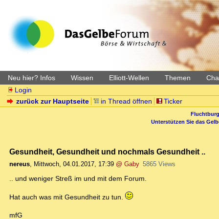
Neu hier? Infos
Wissen
Elliott-Wellen
Themen
Char
Login
zurück zur Hauptseite
in Thread öffnen
Ticker
Fluchtburg
Unterstützen Sie das Gel
Gesundheit, Gesundheit und nochmals Gesundheit ..
nereus
,
Mittwoch, 04.01.2017, 17:39
@ Gaby
5865 Views
.. und weniger Streß im und mit dem Forum.
Hat auch was mit Gesundheit zu tun.
mfG