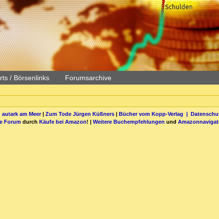
ts / Börsenlinks
Forumsarchive
 autark am Meer
|
Zum Tode Jürgen Küßners
|
Bücher vom Kopp-Verlag |
Datenschut
be Forum
durch
Käufe bei Amazon
! |
Weitere Buchempfehlungen
und
Amazonnavigat