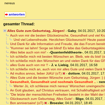
nereus
antworten
gesamter Thread:
Alles Gute zum Geburtstag, Jürgen!
-
Gaby
,
04.01.2017, 10:2
Auch von mir die besten Glückwünsche, Gesundheit und viel Kra
Und viel Lebensfreude. Herzlichen Glückwunsch! Heute passt 
Und Dank für alle Information und Freude, die das Forum bereits
"Kummer sei lahm! Sorge sei blind! Es lebe das Geburtstagskin
Alles liebe auch von mir!
-
-Quantenfeldtheorie-
,
04.01.2017, 
Ich schließe mich mit besten Wünschen an. Bleib, wie du bist! (
Ich schließe mich den Wünschen an und vielen Dank für das GF
alles Gute auch von mir !!
-
J. v. Liebig
,
04.01.2017, 16:58
Ich schließe mich an, auch von mir alles Gute und vielen Dank 
Ad multos annos, lieber JüKü! (oT)
-
dottore
,
04.01.2017, 17
Alles Gute und die besten Wünsche zum Geburtstag, Jürgen :) 
Gesundheit, Gesundheit und nochmals Gesundheit ..
-
ner
Werter Jü, ich schliesse mich nereus' Wünschen uneingeschr
An Gott glauben, auf Christus vertrauen, mit Schalkhaftigkeit 
"Die letzte der menschlichen Freiheiten besteht in der Wahl der
Glückwunsch zum Geburtstag. Alles Gute!
-
Sligo
,
04.01.2017, 
Bon anniversaire! (oT)
-
Broesler
,
04.01.2017, 18:45