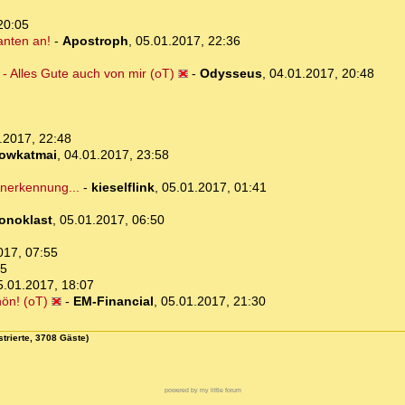
20:05
anten an!
-
Apostroph
,
05.01.2017, 22:36
- Alles Gute auch von mir (oT)
-
Odysseus
,
04.01.2017, 20:48
.2017, 22:48
lowkatmai
,
04.01.2017, 23:58
nerkennung...
-
kieselflink
,
05.01.2017, 01:41
konoklast
,
05.01.2017, 06:50
017, 07:55
55
5.01.2017, 18:07
ön! (oT)
-
EM-Financial
,
05.01.2017, 21:30
strierte, 3708 Gäste)
powered by my little forum