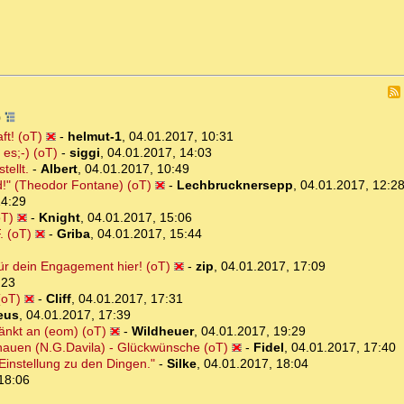
0
ft! (oT)
-
helmut-1
,
04.01.2017, 10:31
es;-) (oT)
-
siggi
,
04.01.2017, 14:03
tellt.
-
Albert
,
04.01.2017, 10:49
d!" (Theodor Fontane) (oT)
-
Lechbrucknersepp
,
04.01.2017, 12:2
14:29
oT)
-
Knight
,
04.01.2017, 15:06
. (oT)
-
Griba
,
04.01.2017, 15:44
für dein Engagement hier! (oT)
-
zip
,
04.01.2017, 17:09
:23
(oT)
-
Cliff
,
04.01.2017, 17:31
eus
,
04.01.2017, 17:39
änkt an (eom) (oT)
-
Wildheuer
,
04.01.2017, 19:29
schauen (N.G.Davila) - Glückwünsche (oT)
-
Fidel
,
04.01.2017, 17:40
 Einstellung zu den Dingen."
-
Silke
,
04.01.2017, 18:04
18:06